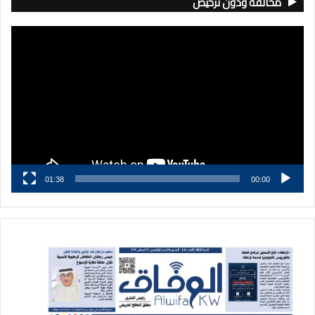
مخالفة ودون ترخيص
مشغل
الفيديو
01:38
00:00