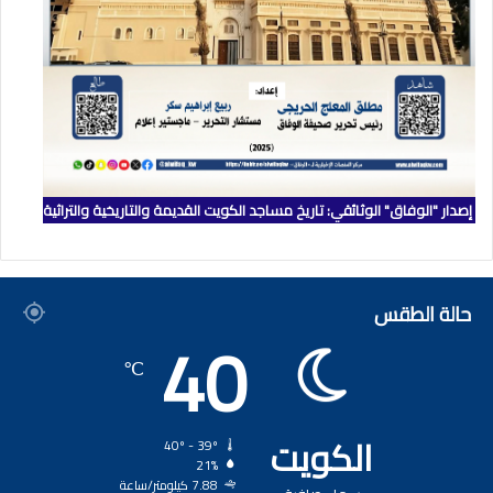
إصدار "الوفاق" الوثائقي: تاريخ مساجد الكويت القديمة والتاريخية والتراثية
حالة الطقس
40
℃
الكويت
40º - 39º
21%
7.88 كيلومتر/ساعة