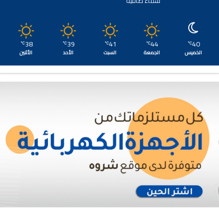
سماء صافية
38
39
41
44
40
℃
℃
℃
℃
℃
الخميس
الجمعة
السبت
الأحد
الأثنين