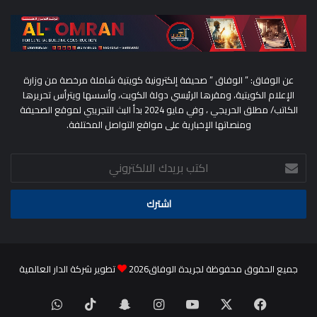
عن الوفاق: ” الوفاق ” صحيفة إلكترونية كويتية شاملة مرخصة من وزارة
الإعلام الكويتية، ومقرها الرئيسي دولة الكويت، وأسسها ويترأس تحريرها
الكاتب/ مطلق الحريجي ، وفي مايو 2024 بدأ البث التجريبي لموقع الصحيفة
ومنصاتها الإخبارية على مواقع التواصل المختلفة.
اكتب
بريدك
الالكتروني
جميع الحقوق محفوظة لجريدة الوفاق2026
تطوير شركة الدار العالمية
‫X
فيسبوك
‫YouTube
انستقرام
سناب
‫TikTok
واتساب