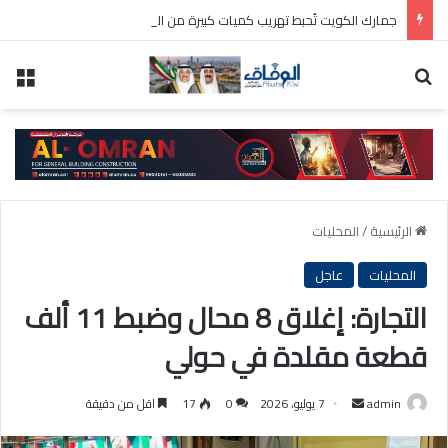
جمارك الكويت تُحبط تهريب كميات كبيرة من المواد التموينية عبر شاحنات متجهة إلى مصر
بحث عن
الق
الرئيسية
/
المحليات
المحليات
عاجل
التجارة: إغلاق 8 محال وضبط 11 ألف
قطعة مقلدة في حولي
أرسل
admin
7 يوليو، 2026
0
17
اقل من دقيقة
بريدا