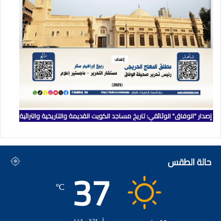
إصدار "الوفاق" الوثائقي: تاريخ مساجد الكويت القديمة والتاريخية والتراثية
حالة الطقس
37
℃