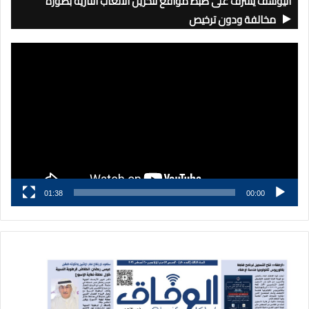
اليوسف يشرف على ضبط مواقع لتخزين الألعاب النارية بصورة
مخالفة ودون ترخيص
مشغل
الفيديو
01:38
00:00