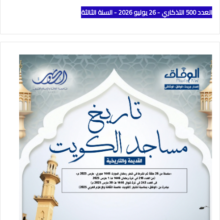
العدد 500 التذكاري - 26 يوليو 2026 - السنة الثالثة