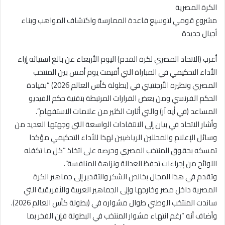
الكرة المصرية
مشروع قومي لتوسيع قاعدة الممارسة واكتشاف المواهب وبناء
أجيال جديدة
أعرب (الاتحاد المصري لكرة القدم) اليوم الأربعاء عن بالغ استيائه إزاء
الأداء التحكيمي في المباراة التي أقيمت يوم أمس بين المنتخب
المصري ونظيره الأرجنتيني في (بطولة كأس العالم 2026) “بقيادة
الحكم الفرنسي ومن بعض القرارات المرتبطة بتقنية حكم الفيديو
المساعد (في أيه آر) والتي أثارت الكثير من علامات الاستفهام”.
وأشار الاتحاد في بيان إلى الانتقادات الواسعة التي وجهتها العديد من
وسائل الإعلام والمحللين الرياضيين لهذا للأداء التحكيمي مؤكدا
تمسكه بحقوق المنتخب المصري وحرصه على اتخاذ “كل ما تكفله
اللوائح من إجراءات تحفظ العدالة ونزاهة المنافسة”.
وتقدم في هذا المجال بخالص الشكر والتقدير إلى جماهير الكرة
المصرية داخل مصر وخارجها وإلى الجماهير العربية والأفريقية التي
ساندت المنتخب الوطني طوال مشواره في (بطولة كأس العالم 2026).
وأضاف أنه “رغم انتهاء مشوار المنتخب في البطولة فإن الفخر بما