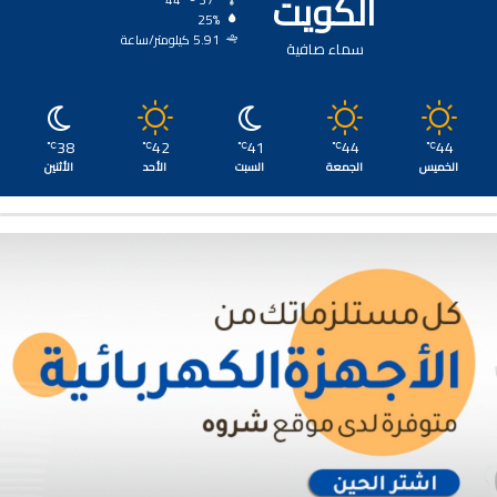
الكويت
44º - 37º
25%
5.91 كيلومتر/ساعة
سماء صافية
38
42
41
44
44
℃
℃
℃
℃
℃
الخميس
الجمعة
السبت
الأحد
الأثنين