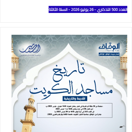
العدد 500 التذكاري - 26 يوليو 2026 - السنة الثالثة