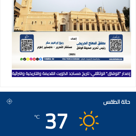
إصدار "الوفاق" الوثائقي: تاريخ مساجد الكويت القديمة والتاريخية والتراثية
حالة الطقس
37
℃