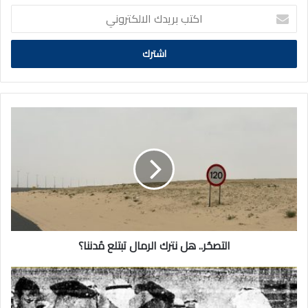
اكتب
بريدك
الالكتروني
التصحُر..
هل
نترك
الرمال
تبتلع
مُدننا؟
التصحُر.. هل نترك الرمال تبتلع مُدننا؟
حدث
في
مثل