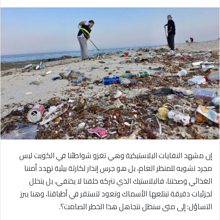
بريدا
إلكترونيا
إن مشهد النفايات البلاستيكية وهي تغزو شواطئنا في الكويت ليس
مجرد تشويه للمنظر العام، بل هو جرس إنذار لكارثة بيئية تهدد أمننا
الغذائي وصحتنا، فالبلاستيك الذي نتركه خلفنا لا يختفي، بل يتحلل
لجزئيات دقيقة تبتلعها الأسماك وتعود لتستقر في أطباقنا، وهنا يبرز
التساؤل: إلى متى سنظل نتجاهل هذا الخطر الصامت؟.