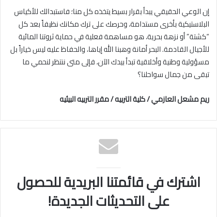
إن الوعي الحقيقي يبدأ بقرار بسيط يتخذه كل منا؛ فاستبدالك للأكياس
البلاستيكية بأخرى مستدامة، وحرصك على ترك مكانك نظيفاً بعد كل
“كشتة” أو نزهة بحرية، هو مساهمة فعلية في حماية ثروتنا المائية
للأجيال القادمة. البحر أمانة وهبنا الله إياها، والحفاظ عليه ليس خياراً بل
مسؤولية وطنية وأخلاقية تبدأ بيدك الآن، فإلى متى ننتظر لنحمي ما
تبقى من جمال سواحلنا؟
ريم مشعل العازمي / كلية التربيه / مقرر التربيه البيئيه
اشترك في قائمتنا البريدية للحصول
على التحديثات الجديدة!