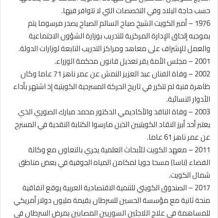
حسب حاجة البلاد وفي التخصصات التي لا تتوافر فيها.
1976 – أمير الكويت الشيخ صباح السالم الصباح يصدر مرسوما يتم
بموجبه إلحاق الإدارة المركزية للتدريب بوزارة الشؤون الاجتماعية
والعمل للإشراف على معاهد ومراكز التدريب التابعة لوزارات الدولة.
2001 – مجلس الأمة يقر تعديل قانون محكمة الوزراء.
2002 – وفاة الفنان عبد العزيز النمش عن عمر ناهز 71 عاما وكان
ظاهرة فنية لم تتكرر في تاريخ الحركة المسرحية الكويتية إذ اشتهر بأداء
الأدوار النسائية.
2003 – وفاة الناقد والأكاديمي الدكتور محمد مبارك الصوري الذي
يعتبر أحد أبرز النقاد الكويتيين الذين مارسوا الكتابة النقدية في المسرح
عن عمر ناهز 61 عاما.
2011 – معهد الكويت للأبحاث العلمية يجري بالتعاون مع وكالة
الفضاء (ناسا) مسحا جويا لمكامن المياه الجوفية في بعض مناطق
شمال الكويت.
2017 – الصندوق الكويتي للتنمية الاقتصادية العربية يوقع اتفاقية
منحة ثانية مع مؤسسة الحسين للسرطان بقيمة مليون دولار أمريكي
للمساهمة في علاج اللاجئين السوريين المصابين بمرض السرطان في