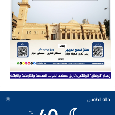
إصدار "الوفاق" الوثائقي: تاريخ مساجد الكويت القديمة والتاريخية والتراثية
حالة الطقس
℃