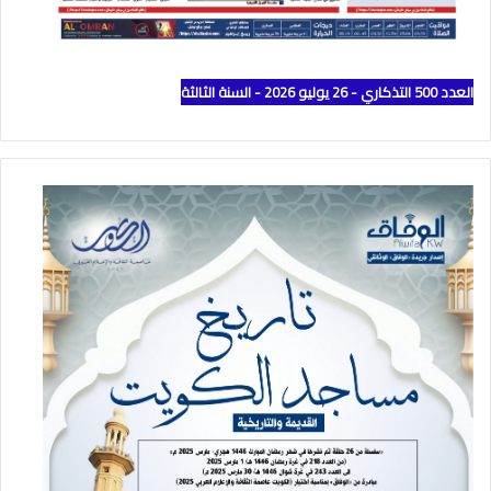
العدد 500 التذكاري - 26 يوليو 2026 - السنة الثالثة