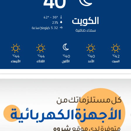
40
الكويت
42º - 36º
23%
5.32 كيلومتر/ساعة
سماء صافية
44
44
40
40
42
℃
℃
℃
℃
℃
السبت
الأحد
الأثنين
الثلاثاء
الأربعاء