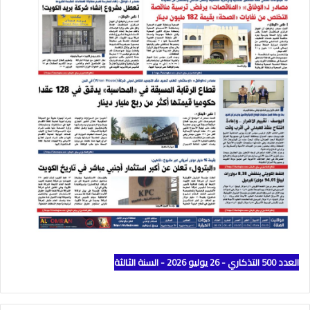
العدد 500 التذكاري - 26 يوليو 2026 - السنة الثالثة