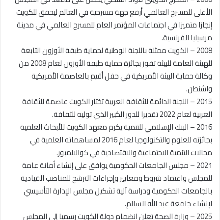
الأعلى للمسرح العالمي أرفع جهة مسرحية في العالم ليحقق للكويت
إنجازا متميزا في اجتماعات المؤتمر العام للمسرح العالمي في مدينة
مرسيليا الفرنسية.
2008 – الكويت ممثلة باللجنة الوطنية لحماية طبقة الأوزون التابعة
للهيئة العامة للبيئة تفوز بجائزة حماية طبقة الأوزون لعام 2008 من
وكالة حماية البيئة الأمريكية في حفل أقيم بالعاصمة الأمريكية
واشنطن.
2015 – اللجنة الدائمة للثقافة العربية تختار الكويت عاصمة للثقافة
العربية لعام 2022 تقديرا للدور الكبير الذي توليه للثقافة.
2016 – البنك الإسلامي للتنمية يكرم معهد الكويت للأبحاث العلمية
بجائزته للعلوم والتكنولوجيا لعام 2016 لمساهماته العلمية في
مجالات التنمية الاجتماعية والاقتصادية في كوالالمبور.
2021 – مجلس الجامعات الحكومية يوافق على إنشاء أمانة عامة
للمجلس واعتماد شروط ومعايير وإجراءات الترشح للمناصب القيادية
بالجامعات الحكومية ودراسة آلية تشكيل مجلس الإدارة التأسيسي
لإنشاء جامعة عبد الله السالم.
2025 – وزارة الصحة تعلن انضمام دولة الكويت رسميا إلى المجلس