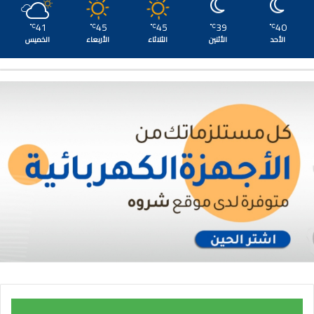
41
45
45
39
40
℃
℃
℃
℃
℃
الأحد
الأثنين
الثلاثاء
الأربعاء
الخميس