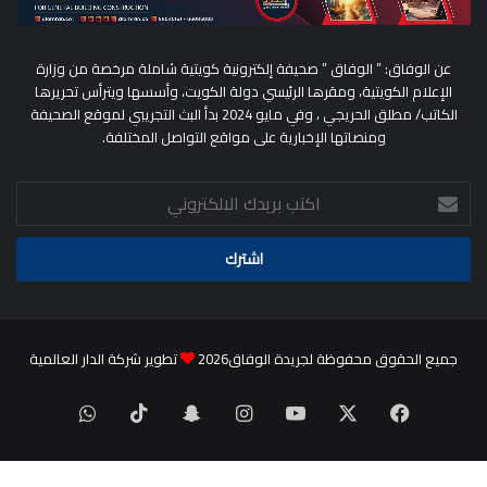
عن الوفاق: ” الوفاق ” صحيفة إلكترونية كويتية شاملة مرخصة من وزارة
الإعلام الكويتية، ومقرها الرئيسي دولة الكويت، وأسسها ويترأس تحريرها
الكاتب/ مطلق الحريجي ، وفي مايو 2024 بدأ البث التجريبي لموقع الصحيفة
ومنصاتها الإخبارية على مواقع التواصل المختلفة.
اكتب
بريدك
الالكتروني
جميع الحقوق محفوظة لجريدة الوفاق2026
تطوير شركة الدار العالمية
‫X
فيسبوك
‫YouTube
انستقرام
سناب
‫TikTok
واتساب
تشات