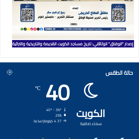
إصدار "الوفاق" الوثائقي: تاريخ مساجد الكويت القديمة والتاريخية والتراثية
حالة الطقس
40
℃
الكويت
40º - 36º
26%
4.37 كيلومتر/ساعة
سماء صافية