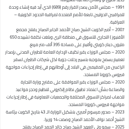
1991 – مجلس الأمن يصدر القرار رقم (689) الذي أيد فيه إنشاء وحدة
للمراقبين الدوليين تابعة للأمم المتحدة لمراقبة الحدود الكويتية –
العراقية.
2007 – أمير الكويت الشيخ صباح الأحمد الجابر الصباح يفتتح مجمع
الأفنيوز ) التجاري للتسوق في منطقة الري وبلغت تكلفة تشييده 650
مليون دينار كويتي وأقيم على مساحة 395 ألف متر مربع.
2020 – مجلس الوزراء يقرر تكليف الإدارة العامة للطيران المدني بإصدار
تعميم يسمح بموجبه بتسيير رحلات جوية لكل شركات الطيران لسفر
الراغبين من المقيمين في البلاد إلى أوطانهم في إطار إجراءات مواجهة
فيروس كورونا المستجد.
2020 – مجلس الوزراء يقرر الموافقة على مقترح وزارة التجارة
والصناعة بشأن اعتماد تطبيق نظام إلكتروني لتنظيم وحجز مواعيد
للذهاب لمراكز التسوق المختلفة والجمعيات التعاونية في إطار إجراءات
مواجهة فيروس كورونا المستجد.
2023 – صدور مرسوم أميري بتشكيل الوزارة الـ 43 بتاريخ الكويت برئاسة
الشيخ أحمد نواف الأحمد الصباح وضمت 14 وزيرا.
2025 – سمو ولي العهد الشيخ صباح خالد الحمد الصباح يفتتح