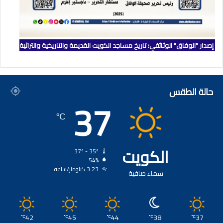
إصدار "الوفاق" الوثائقي: تاريخ مساجد الكويت القديمة والتاريخية والتراثية
حالة الطقس
37
℃
الكويت
37º - 35º
54%
3.23 كيلومتر/ساعة
سماء صافية
42
45
44
38
37
℃
℃
℃
℃
℃