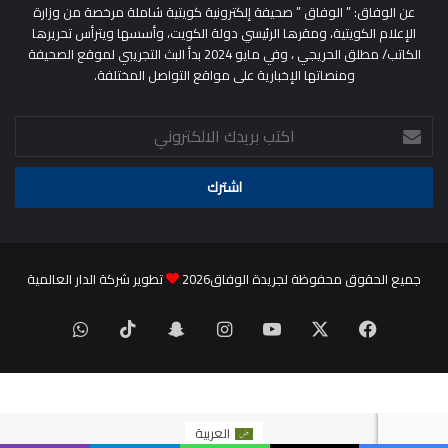
عن الوفاق: ” الوفاق ” صحيفة إلكترونية كويتية شاملة مرخصة من وزارة
الإعلام الكويتية، ومقرها الرئيسي دولة الكويت، وأسسها ويترأس تحريرها
الكاتب/ مطلق الحريجي ، وفي مايو 2024 بدأ البث التجريبي لموقع الصحيفة
ومنصاتها الإخبارية على مواقع التواصل المختلفة.
اكتب
بريدك
الالكتروني
جميع الحقوق محفوظة لجريدة الوفاق2026
تطوير شركة الدار العالمية
‫X
فيسبوك
‫YouTube
انستقرام
سناب
‫TikTok
واتساب
تشات
العربية