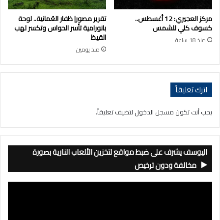
مركز العجيري: 12 أغسطس..
تقرير مصور| ظفار العُمانية.. لوحة
كسوف كلي للشمس
بانورامية تأسر الحواس وتكسر لهب
القيظ
منذ 18 ساعة
منذ يومين
اترك تعليقاً
يجب أنت تكون
مسجل الدخول
لتضيف تعليقاً.
اليوسف يشرف على ضبط مواقع لتخزين الألعاب النارية بصورة
مخالفة ودون ترخيص
مشغل
الفيديو