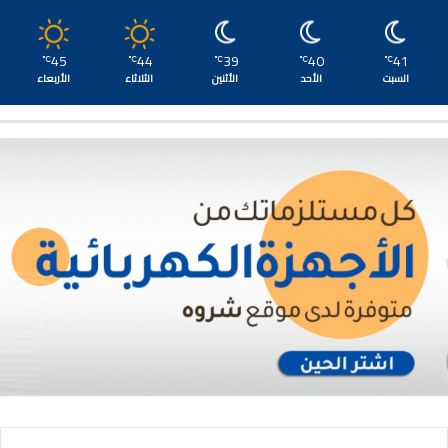
45
44
39
40
41
℃
℃
℃
℃
℃
السبت
الأحد
الأثنين
الثلاثاء
الأربعاء