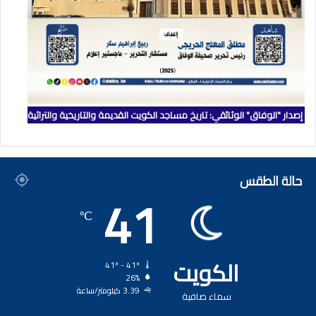
إصدار "الوفاق" الوثائقي: تاريخ مساجد الكويت القديمة والتاريخية والتراثية
حالة الطقس
41
℃
الكويت
41º - 41º
26%
3.39 كيلومتر/ساعة
سماء صافية