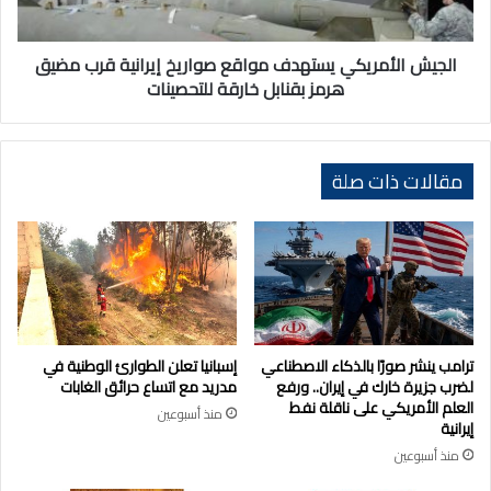
مضيق
هرمز
بقنابل
الجيش الأمريكي يستهدف مواقع صواريخ إيرانية قرب مضيق
خارقة
هرمز بقنابل خارقة للتحصينات
للتحصينات
مقالات ذات صلة
ترامب ينشر صورًا بالذكاء الاصطناعي
إسبانيا تعلن الطوارئ الوطنية في
لضرب جزيرة خارك في إيران.. ورفع
مدريد مع اتساع حرائق الغابات
العلم الأمريكي على ناقلة نفط
منذ أسبوعين
إيرانية
منذ أسبوعين