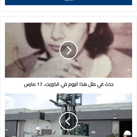
حدث
في
مثل
هذا
اليوم
في
الكويت..
17
مارس
حدث في مثل هذا اليوم في الكويت.. 17 مارس
الجيش
الأمريكي
يستهدف
مواقع
صواريخ
إيرانية
قرب