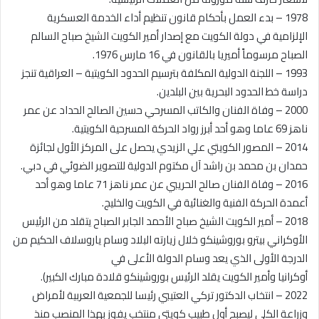
1978 – بدء العمل بأحكام قانون تنظيم أداء الخدمة العسكرية
الإلزامية في دولة الكويت مع إصدار أمير الكويت الشيخ صباح السالم
الصباح مرسوماً أميريا بالقانون في 16 مارس 1976.
1993 – اللجنة الدولية المكلفة بترسيم الحدود الكويتية – العراقية تنجز
دراسة خط الحدود البحرية بين البلدين.
2000 – وفاة الفنان والكاتب المسرحي حسين الصالح الحداد عن عمر
ناهز 69 عاما وهو أحد أبرز رواد الحركة المسرحية الكويتية.
2014 – المصور الكويتي علي الزيدي يحصل على المركز الأول لجائزة
حمدان بن محمد بن راشد آل مكتوم الدولية للتصوير الضوئي في دبي.
2016 – وفاة الفنان صالح الحريبي عن عمر ناهز 71 عاما وهو أحد
أعمدة الحركة الفنية والغنائية في الكويت والخليج.
2018 – أمير الكويت الشيخ صباح الأحمد الجابر الصباح يتقلد من الرئيس
الأوكراني بيترو بوروشينكو خلال زيارته البلاد وسام ياروسلاف الحكيم من
الدرجة الأولى الذي يعد وسام الدولة الأعلى في
أوكرانيا وأمير الكويت يقلد الرئيس بوروشينكو قلادة مبارك الكبير).
2022 – انتخاب الدكتور تركي العتيبي رئيسا للجمعية العربية لأمراض
وزراعة الكلى ليصبح أول طبيب كويتي منتخب يفوز بهذا المنصب منذ