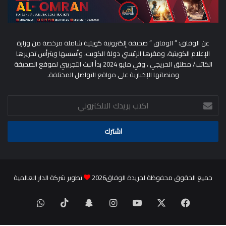
عن الوفاق: ” الوفاق ” صحيفة إلكترونية كويتية شاملة مرخصة من وزارة
الإعلام الكويتية، ومقرها الرئيسي دولة الكويت، وأسسها ويترأس تحريرها
الكاتب/ مطلق الحريجي ، وفي مايو 2024 بدأ البث التجريبي لموقع الصحيفة
ومنصاتها الإخبارية على مواقع التواصل المختلفة.
اكتب
بريدك
الالكتروني
جميع الحقوق محفوظة لجريدة الوفاق2026
تطوير شركة الدار العالمية
‫X
فيسبوك
‫YouTube
انستقرام
سناب
‫TikTok
واتساب