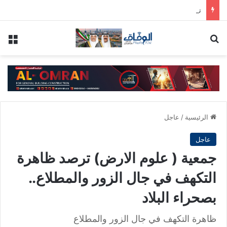
تحذيرات من كارثة بيئية قبالة سواحل عُمان بسبب تسرب نفطي
بحث عن
الق
الرئيسية
/
عاجل
عاجل
جمعية ( علوم الارض) ترصد ظاهرة
التكهف في جال الزور والمطلاع..
بصحراء البلاد
ظاهرة التكهف في جال الزور والمطلاع