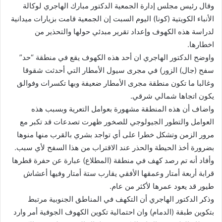
وقال رئيس مجلس إدارة الجمعية الدكتور مبارك الهاجري لوكالة
الأنباء الكويتية (كونا) اليوم السبت إن الجمعية قامت بزيارات ميدانية
لدراسة هذه الكهوف وإعداد تقرير مبدئي حولها والتحذير من
اخطارها.
واوضح الدكتور الهاجري ان أحد هذه الكهوف يقع في منطقة “حد”
سفح (جال) الزور) في مجرى سيول الأمطار التي أحدثت شقوقا
وغالبا ما تكون منطقة مجرى الأمطار ضعيفة وبها تكسرات وفوالق
يكون اتجاها شمالي شرقي.
واضاف أن هذه المنطقة مشهورة بعوامل التعرية وبسبب هذه
العوامل والتطور الجيولوجي للصخور ظهرت تصدعات قد تكبر مع
مرور الزمن وتشكل خطرا على أي تواجد بشري بالقرب منها منوها
بضرورة أخذ الحيطة والحذر عند الاقتراب من هذا السفح لأي سبب.
وأفاد أنه تم رصد كهف في منطقة (المطلاع) عبارة عن حفرة قطرها
قرابة أربعة أمتار وعمقها الأفقي يقارب ستة أمتار وفيها أعشاش
طيور قد يعود عمرها لأكثر من عام.
وذكر الدكتور الهاجري أن التكهف في المناطق الجنوبية مرتبط
بتكوين طبقة (الدمام) وان احتمالية تكوين الكهوف الجوفية أمر وارد