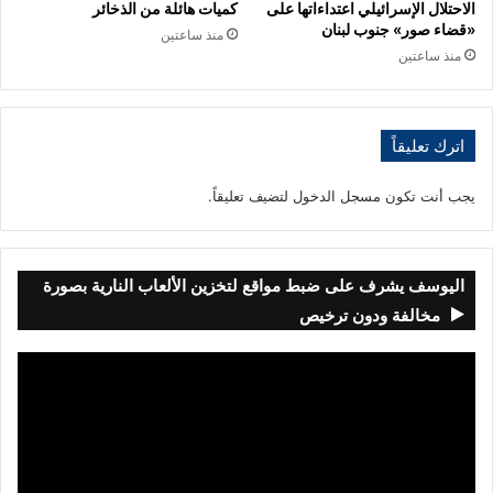
الاحتلال الإسرائيلي اعتداءاتها على
كميات هائلة من الذخائر
«قضاء صور» جنوب لبنان
منذ ساعتين
منذ ساعتين
اترك تعليقاً
يجب أنت تكون
مسجل الدخول
لتضيف تعليقاً.
اليوسف يشرف على ضبط مواقع لتخزين الألعاب النارية بصورة
مخالفة ودون ترخيص
مشغل
الفيديو