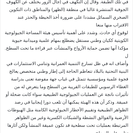
في تلك الطبقة. وقال إن التكهف في (جال الزور يختلف عن الكهوف
الجوفية المنتشرة غالبا في منطقة (الظهر) والمناطق ذات التكوين
الصخري السمائل مشددا على ضرورة أخذ الحيطة والحذر عند
الاقتراب منها منعا
لوقوع أي حادث. وشدد على أهمية تأسيس هيئة المساحة الجيولوجية
الكويتية ككيان وطني مستقل يضطلع بمهام علمية وميدانية حيوية
مؤكدا أنها تضمن حماية الأرواح والمنشآت عبر قراءة ما تحت السطح.
ل
وأضاف انه في ظل تسارع التنمية العمرانية وتنامي الاستثمارات في
البنية التحتية بالبلاد تتعاظم الحاجة إلى إطار وطني متخصص يعالج
فجوة علمية ومؤسسية تتمثل في غياب جهة مفوضة تعنى بدراسة
الغطاء الرسوبي للطبقات القريبة من السطح وما يتعرض له من
تأثيرات ناتجة عن العمليات الجيولوجية الطبيعية سواء كانت ضحلة أو
عميقة. وذكر أن هذه الهيئة يمكنها أن تلعب دورا إيجابيا في رصد
الظواهر الطبيعية وتقييم الأخطار الجيولوجية الكامنة مثل الهبوطات
الأرضية والفوالق النشطة والشبكات الكسرية وغير من الظواهر
المرتبطة بعمليات تحت سطحية قد تكون عميقة المنشأ ولكن آثارها
تظهر على السطح.