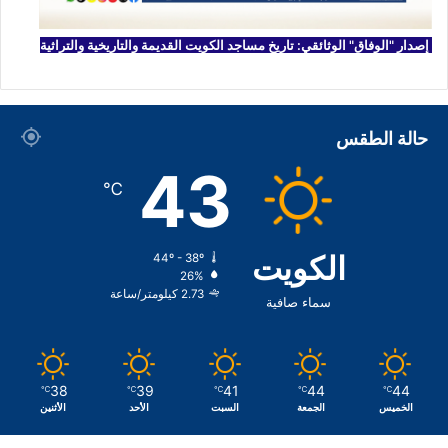
إصدار "الوفاق" الوثائقي: تاريخ مساجد الكويت القديمة والتاريخية والتراثية
حالة الطقس
43
℃
الكويت
44º - 38º
26%
2.73 كيلومتر/ساعة
سماء صافية
38
39
41
44
44
℃
℃
℃
℃
℃
الخميس
الجمعة
السبت
الأحد
الأثنين