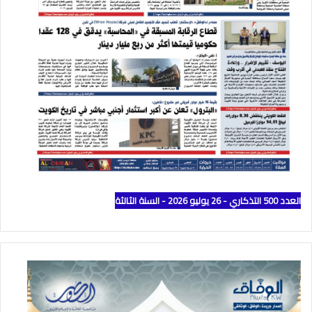
العدد 500 التذكاري - 26 يوليو 2026 - السنة الثالثة