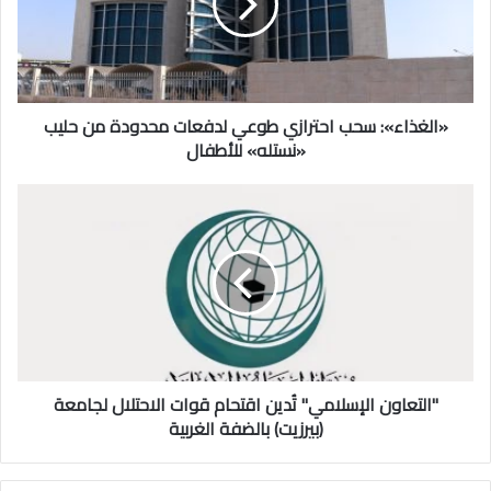
لدفعات
محدودة
من
حليب
«نستله»
للأطفال
«الغذاء»: سحب احترازي طوعي لدفعات محدودة من حليب
«نستله» للأطفال
"التعاون
الإسلامي"
تُدين
اقتحام
قوات
الاحتلال
لجامعة
(بيرزيت)
بالضفة
الغربية
"التعاون الإسلامي" تُدين اقتحام قوات الاحتلال لجامعة
(بيرزيت) بالضفة الغربية