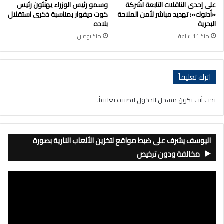
على إحدى الناقلات التابعة لشركة
وسمو رئيس الوزراء يهنئون رئيس
«أدنوك»: تهديد مباشر لأمن الملاحة
كوت ديفوار بمناسبة ذكرى استقلال
البحرية
بلاده
منذ 11 ساعة
منذ يومين
اترك تعليقاً
يجب أنت تكون
مسجل الدخول
لتضيف تعليقاً.
اليوسف يشرف على ضبط مواقع لتخزين الألعاب النارية بصورة
مخالفة ودون ترخيص
مشغل
الفيديو