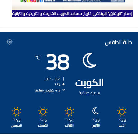
إصدار "الوفاق" الوثائقي: تاريخ مساجد الكويت القديمة والتاريخية والتراثية
حالة الطقس
38
℃
الكويت
38º - 35º
35%
4.2 كيلومتر/ساعة
سماء صافية
43
45
44
39
38
℃
℃
℃
℃
℃
الأحد
الأثنين
الثلاثاء
الأربعاء
الخميس