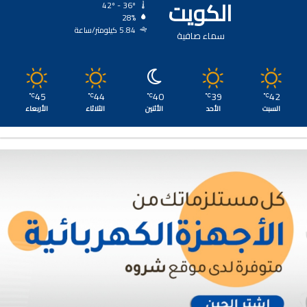
الكويت
42º - 36º
28%
5.84 كيلومتر/ساعة
سماء صافية
45
44
40
39
42
℃
℃
℃
℃
℃
السبت
الأحد
الأثنين
الثلاثاء
الأربعاء