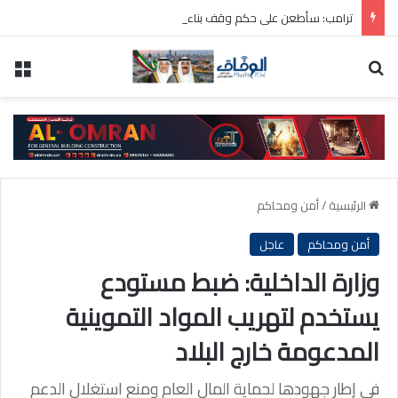
ترامب: سأطعن على حكم وقف بناء قاعة الاحتفالات بالبيت الأبيض
بحث عن
الق
الرئيسية
/
أمن ومحاكم
أمن ومحاكم
عاجل
وزارة الداخلية: ضبط مستودع
يستخدم لتهريب المواد التموينية
المدعومة خارج البلاد
في إطار جهودها لحماية المال العام ومنع استغلال الدعم