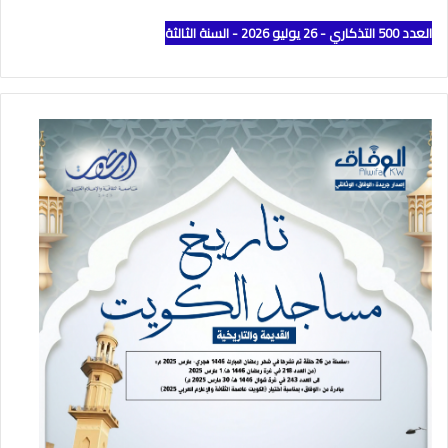
العدد 500 التذكاري - 26 يوليو 2026 - السنة الثالثة