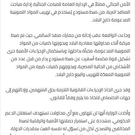
الأمن الجنائي ممثلاً في الإدارة العامة للمباحث الجنائية، إدارة مباحث
المنافذ البرية، من ضبط مستودع يُستخدم في تهريب المواد التموينية
المدعومة خارج البلاد.
وجاءت الواقعة عقب إحالة من جمارك منفذ السالمي، حيث تم ضبط
مركبة أثناء محاولتها مغادرة البلاد وبحوزتها كميات من المواد
التموينية المدعومة، مخبأة بداخلها، وباستكمال الإجراءات الأمنية جرى
تشكيل قوة مختصة أسفرت عن ضبط مستودع يدار من قبل عدد من
الأشخاص من الجالية المصرية، وبحوزتهم كميات كبيرة من المواد
التموينية المعدّة للتهريب والبيع خارج البلاد.
وقد جرى اتخاذ الإجراءات القانونية اللازمة بحق المتهمين، وإحالتهم إلى
جهات الاختصاص لاتخاذ ما يلزم وفقاً للقانون.
وأكدت الوزارة أنها لن تتهاون مع أي محاولات تستهدف استغلال الدعم
الحكومي، مشددة على استمرار حملاتها الأمنية والرقابية لضبط
المخالفين والتصدي لكل من تسوّل له نفسه العبث بمقدرات الدولة،