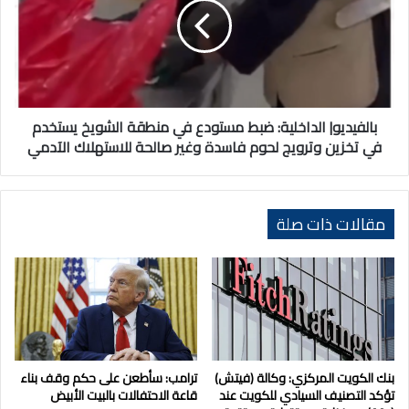
مستودع
في
منطقة
الشويخ
يستخدم
في
تخزين
بالفيديو| الداخلية: ضبط مستودع في منطقة الشويخ يستخدم
وترويج
في تخزين وترويج لحوم فاسدة وغير صالحة للاستهلاك الآدمي
لحوم
فاسدة
وغير
صالحة
مقالات ذات صلة
للاستهلاك
الآدمي
بنك الكويت المركزي: وكالة (فيتش)
ترامب: سأطعن على حكم وقف بناء
تؤكد التصنيف السيادي للكويت عند
قاعة الاحتفالات بالبيت الأبيض