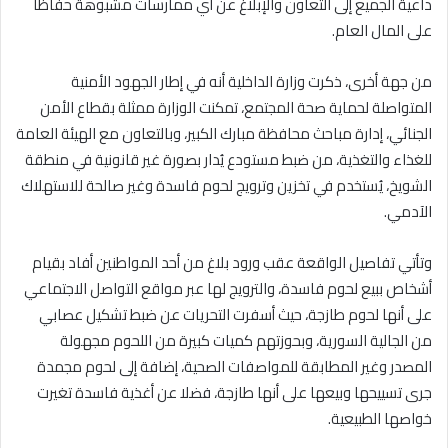
داعية الجميع إلى التعاون والإبلاغ عن أي ممارسات مشبوهة حفاظاً
على المال العام.
من جهة أخرى، ذكرت وزارة الداخلية أنه في إطار الجهود الأمنية
المتواصلة لحماية صحة المجتمع، تمكنت الوزارة ممثلة بقطاع الأمن
الجنائي، إدارة مباحث محافظة مبارك الكبير، وبالتعاون مع الهيئة العامة
للغذاء والتغذية، من ضبط مستودع يُدار بصورة غير قانونية في منطقة
الشويخ، يُستخدم في تخزين وترويج لحوم فاسدة وغير صالحة للاستهلاك
الآدمي.
وتأتي تفاصيل الواقعة عقب ورود بلاغ من أحد المواطنين أفاد بقيام
أشخاص ببيع لحوم فاسدة، والترويج لها عبر مواقع التواصل الاجتماعي
على أنها لحوم طازجة، حيث أسفرت التحريات عن ضبط تشكيل عصابي
من الجالية السورية، وبحوزتهم كميات كبيرة من اللحوم مجهولة
المصدر وغير المطابقة للمواصفات الصحية، إضافة إلى لحوم مجمدة
جرى تسييحها وبيعها على أنها طازجة، فضلا عن أغذية فاسدة تغيرت
خواصها الطبيعية.