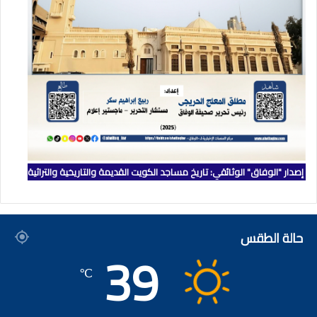
إصدار "الوفاق" الوثائقي: تاريخ مساجد الكويت القديمة والتاريخية والتراثية
حالة الطقس
39
℃