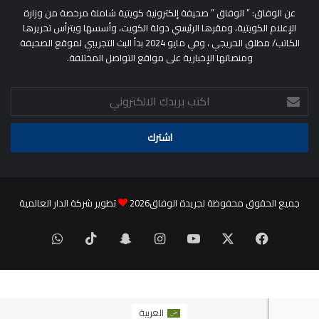
عن الوفاق: ” الوفاق ” صحيفة إلكترونية كويتية شاملة مرخصة من وزارة
الإعلام الكويتية، ومقرها الرئيسي دولة الكويت، وأسسها ويترأس تحريرها
الكاتب/ مطلق الحريجي ، وفي مايو 2024 بدأ البث التجريبي لموقع الصحيفة
ومنصاتها الإخبارية على مواقع التواصل المختلفة.
اكتب
بريدك
الالكتروني
جميع الحقوق محفوظة لجريدة الوفاق2026
تطوير شركة الدار العالمية
‫X
فيسبوك
‫YouTube
انستقرام
سناب
‫TikTok
واتساب
تشات
العربية