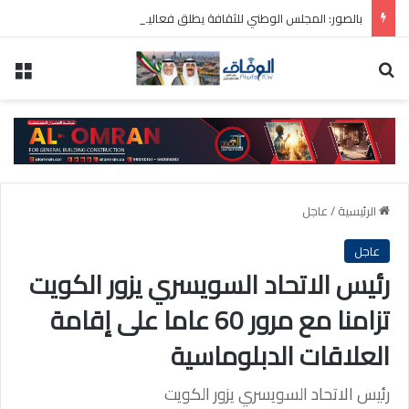
بالصور: المجلس الوطني للثقافة يطلق فعاليات «نادي المبدعين» للأطفال ضمن مهرجان «صيفي ثقافي 18»
بحث عن
الق
الرئيسية
/
عاجل
عاجل
رئيس الاتحاد السويسري يزور الكويت
تزامنا مع مرور 60 عاما على إقامة
العلاقات الدبلوماسية
رئيس الاتحاد السويسري يزور الكويت