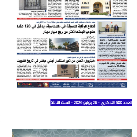
العدد 500 التذكاري - 26 يوليو 2026 - السنة الثالثة