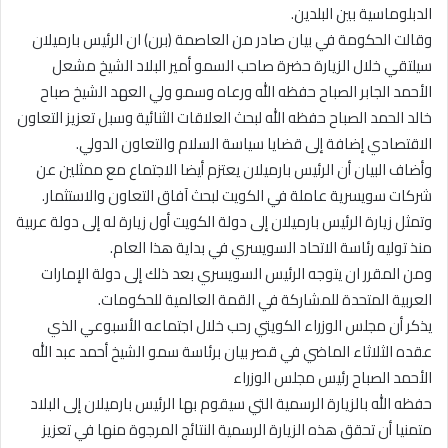
الدبلوماسية بين البلدين.
وقالت الحكومة في بيان صادر من العاصمة (برن) ان الرئيس بارميلان
سيلتقي خلال الزيارة حضرة صاحب السمو أمير البلاد الشيخ مشعل
الأحمد الجابر الصباح حفظه الله ورعاه وسمو ولي العهد الشيخ صباح
خالد الحمد الصباح حفظه الله لبحث العلاقات الثنائية وسبل تعزيز التعاون
الاقتصادي إضافة إلى قضايا سياسة السلام والتعاون الدولي.
وأضاف البيان أن الرئيس بارميلان يعتزم أيضا الاجتماع مع ممثلين عن
شركات سويسرية عاملة في الكويت لبحث آفاق التعاون والاستثمار.
وتمثل زيارة الرئيس بارميلان إلى دولة الكويت أول زيارة له إلى دولة عربية
منذ توليه رئاسة الاتحاد السويسري في بداية هذا العام.
ومن المقرر ان يتوجه الرئيس السويسري بعد ذلك إلى دولة الإمارات
العربية المتحدة للمشاركة في القمة العالمية للحكومات.
يذكر أن مجلس الوزراء الكويتي رحب خلال اجتماعه الأسبوعي الذي
عقده الثلاثاء الماضي في قصر بيان برئاسة سمو الشيخ أحمد عبد الله
الأحمد الصباح رئيس مجلس الوزراء
حفظه الله بالزيارة الرسمية التي سيقوم بها الرئيس بارميلان إلى البلاد
متمنيا أن تحقق هذه الزيارة الرسمية النتائج المرجوة منها في تعزيز