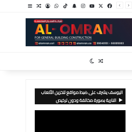
‫X
فيسبوك
‫YouTube
انستقرام
سناب تشات
‫TikTok
واتساب
تسجيل الدخول
مقال عشوائي
إضافة عمود جا
مقال عشوائي
الوضع المظلم
اليوسف يشرف على ضبط مواقع لتخزين الألعاب
النارية بصورة مخالفة ودون ترخيص
مشغل
الفيديو