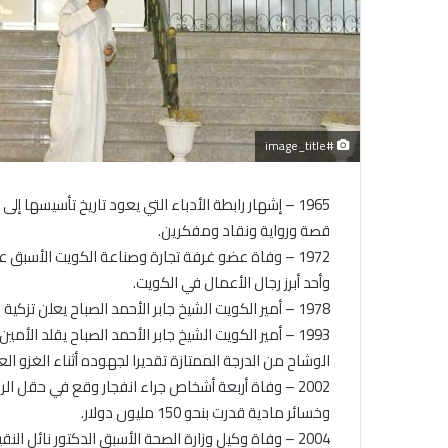
#image_title
قصة ورواية ونقاد ومفكرين.
وأحد أبرز رجال الأعمال في الكويت.
1978 – أمير الكويت الشيخ جابر الأحمد الصباح يعلن تزكية الشيخ سعد العبد الله السالم الصباح وليا للعهد.
1993 – أمير الكويت الشيخ جابر الأحمد الصباح يقلد الأ
الوشاح من الدرجة الممتازة تقديرا لجهوده أثناء الغزو ال
وخسائر مادية قدرت بنحو 150 مليون دولار.