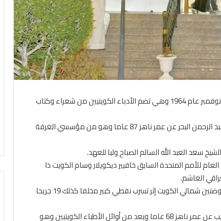
1965 – إشهار رابطة الأدباء التي يعود تاريخ تأسيسها إلى نوفمبر عام 1964 وهي تضم الأدباء الكويتيين من شعراء وكتاب
1972 – وفاة عضو غرفة تجارة وصناعة الكويت الأسبق عبد الرحمن البحر عن عمر ناهز 87 عاما وهو من مؤسسي الغرفة
مين العام للأمم المتحدة السابق خافيير ديكويلار وسام الكويت ذا
عراقي الغاشم.
2002 – وفاة أربعة أشخاص جراء انفجار وقع في حقل الروضتين شمالي الكويت إثر تسرب نفطي كبير مخلفا كذلك 19 جريحا
2004 – وفاة وكيل وزارة الصحة الأسبق الدكتور نائل النقيب عن عمر ناهز 68 عاما ويعد من أوائل الأطباء الكويتيين وهو