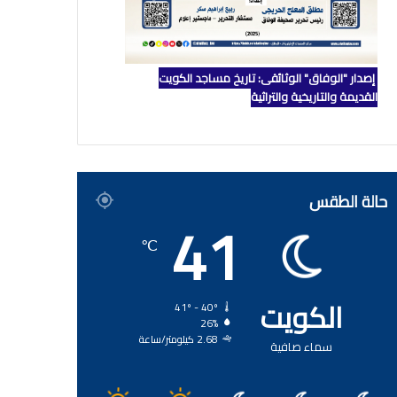
إصدار "الوفاق" الوثائقي: تاريخ مساجد الكويت
القديمة والتاريخية والتراثية
حالة الطقس
41
℃
الكويت
41º - 40º
26%
2.68 كيلومتر/ساعة
سماء صافية