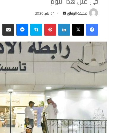
في مثل هذا اليوم
أرسل
صحيفة الوفاق
31 يناير، 2026
بريدا
فيسبوك
‫X
لينكدإن
بينتيريست
سكايب
ماسنجر
مشاركة
إلكترونيا