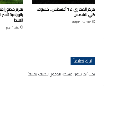
مركز العجيري: 12 أغسطس.. كسوف
تقرير مصور| ظفا
كلي للشمس
بانورامية تأسر
القيظ
منذ 54 دقيقة
منذ 1 يوم
اترك تعليقاً
يجب أنت تكون
مسجل الدخول
لتضيف تعليقاً.