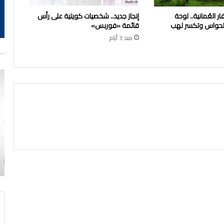
ر العُمانية.. لوحة
إنجاز جديد.. شخصيات كويتية على رأس
 الحواس وتكسر لهب
قائمة «فوربس»
منذ 3 أيام