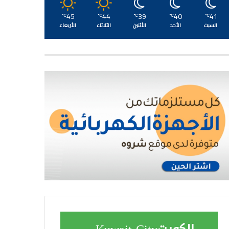
45
44
39
40
41
℃
℃
℃
℃
℃
السبت
الأحد
الأثنين
الثلاثاء
الأربعاء