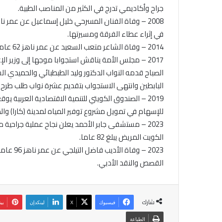
جراح وأكاديمي تدرج في الكثير من المناصب الطبية.
في إثراء عطاء الفرقة ومسيرتها.
2014 – وفاة الشاعر متعب السعيد عن عمر ناهز 62 عاما وقد تميز بكتاباته التراثية والثقافية والفنية.
2017 – مجلس الأمة يناقش استجوابا موجها إلى وزير 
الصباح قدمه النواب الدكتور وليد الطبطبائي والحميدي ا
البابطين وانتهى الاستجواب بتقديم عشرة نواب طلب طرح ال
2019 – الصندوق الكويتي للتنمية الاقتصادية العربية
للإسهام في تمويل مشروع توفير المياه لمدينة (كارا) وال
2023 – مستشفى جابر الأحمد يعلن نجاح عملية جراحي
الكويت المريض يبلغ 82 عاما.
2023 – و
القصص والنقد الأدبي.
شارك
فيسبوك
‫X
لينكدإن
بي
الطباعة