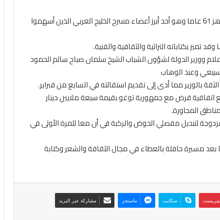
2008 – وفاة الفنان المسرحي خليل إسماعيل عن عمر ناهز 61 عاما وهو أحد أبرز أعضاء مسرح الخليج العربي الذين أسهموا
الإعلام ووزير الدولة لشؤون الشباب الشيخ سلمان صباح سالم الحمود
لسبيعي وعبد الوهاب
ثقة بالوزير مما أدى إلى تقديم استقالته في السابع من فبراير.
 يوقع اتفاقية قرض مع جمهورية توغو بقيمة سبعة ملايين دينار
مناطق المجاورة.
ة مزدوجة لتبديل مفصلي الحوض والركبة في أن معا للمرة الأولى في
فاة الأديب فاضل التيلجي عن عمر ناهز 96 عاما بعد مسيرة حافلة بالعطاء في مجال الثقافة والشعر وكتابة
نتيريست
سكايب
ماسنجر
مشاركة عبر البريد