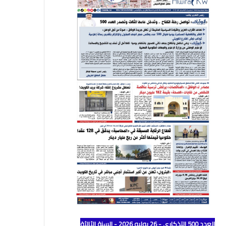
العدد 500 التذكاري - 26 يوليو 2026 - السنة الثالثة