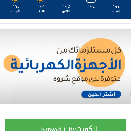
45
44
40
42
42
℃
℃
℃
℃
℃
السبت
الأحد
الأثنين
الثلاثاء
الأربعاء