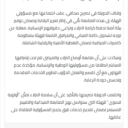
وقالت الحويلة في تصريح صحافي، عقب اجتماعها مع مسؤولي
الهيئة، إن هذه المتابعة تأتي في إطار تعزيز الرقابة وضمان توفير
بيئة آمنة تحفظ كرامة النزلاء وتراعي حقوقهم الإنسانية، معلنة عن
توجه لشمول كافة المباني والمرافق التابعة للهيئة بمنظومة
كاميرات المراقبة لضمان التغطية الأمنية والرقابية الشاملة.
وشدّدت على أن متابعة أوضاع النزلاء والمرضى تتم تحت إشرافها
المباشر انطلاقا من مسؤوليتها الوطنية والإنسانية، مؤكدة عدم
التهاون مع أي تقصير والعمل الدؤوب لتطوير الخدمات المقدمة
وتحسين جودة الرعاية.
واختتمت الحويلة تصريحها بالتأكيد على أن سلامة النزلاء تمثّل “أولوية
قصوى” للهيئة التي ستواصل نهج المتابعة الميدانية والتقييم
المستمر لضمان تقديم خدمات تليق بحجم المسؤولية الملقاة على
عاتقها.