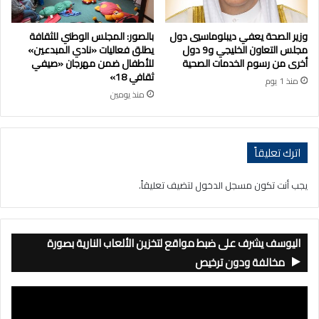
وزير الصحة يعفي ديبلوماسيي دول
بالصور: المجلس الوطني للثقافة
مجلس التعاون الخليجي و9 دول
يطلق فعاليات «نادي المبدعين»
أخرى من رسوم الخدمات الصحية
للأطفال ضمن مهرجان «صيفي
ثقافي 18»
منذ 1 يوم
منذ يومين
اترك تعليقاً
يجب أنت تكون
مسجل الدخول
لتضيف تعليقاً.
اليوسف يشرف على ضبط مواقع لتخزين الألعاب النارية بصورة
مخالفة ودون ترخيص
مشغل
الفيديو