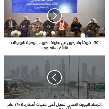
فريقاً
يشاركون
في
بطولة
الكويت
الوطنية
للروبوتات
الثالثة
بـ«العلوم»
130 فريقاً يشاركون في بطولة الكويت الوطنية للروبوتات
الثالثة بـ«العلوم»
الأرصاد
الجوية:
العبدلي
تسجل
أعلى
كميات
أمطار
بـ
34/8
ملم
الأرصاد الجوية: العبدلي تسجل أعلى كميات أمطار بـ 34/8 ملم
وأقلها