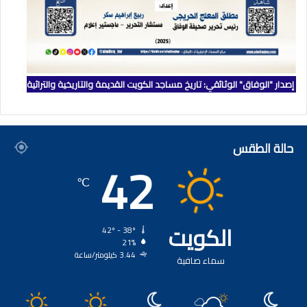
إصدار "الوفاق" الوثائقي: تاريخ مساجد الكويت القديمة والتاريخية والتراثية
حالة الطقس
42
℃
الكويت
42º - 38º
21%
3.44 كيلومتر/ساعة
سماء صافية