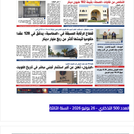
العدد 500 التذكاري - 26 يوليو 2026 - السنة الثالثة