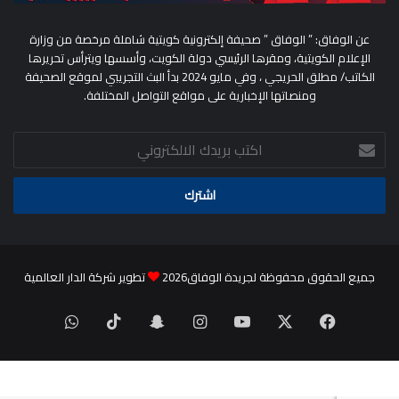
عن الوفاق: ” الوفاق ” صحيفة إلكترونية كويتية شاملة مرخصة من وزارة
الإعلام الكويتية، ومقرها الرئيسي دولة الكويت، وأسسها ويترأس تحريرها
الكاتب/ مطلق الحريجي ، وفي مايو 2024 بدأ البث التجريبي لموقع الصحيفة
ومنصاتها الإخبارية على مواقع التواصل المختلفة.
اكتب
بريدك
الالكتروني
جميع الحقوق محفوظة لجريدة الوفاق2026
تطوير شركة الدار العالمية
‫X
فيسبوك
‫YouTube
انستقرام
سناب
‫TikTok
واتساب
تشات