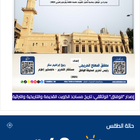
إصدار "الوفاق" الوثائقي: تاريخ مساجد الكويت القديمة والتاريخية والتراثية
حالة الطقس