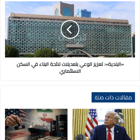
(BrandEx
«البلدية»:
2026)
تعزيز
الوعي
بتعديلات
لائحة
البناء
في
السكن
الاستثماري
«البلدية»: تعزيز الوعي بتعديلات لائحة البناء في السكن
الاستثماري
مقالات ذات صلة