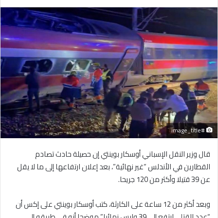
بريدا
إلكترونيا
#image_title
قال وزير النقل الإسباني أوسكار بوينتي إن حصيلة حادث تصادم
القطارين في الأندلس “غير نهائية”، بعد إعلان ارتفاعها إلى ما لا يقل
عن 39 قتيلا وأكثر من 120 جريحا.
وبعد أكثر من 12 ساعة على الكارثة، كتب أوسكار بوينتي على إكس أن
“عدد القتلى ارتفع إلى 39 وليس نهائيا” موضحا أنه في طريقه إلى