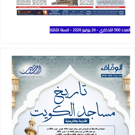
العدد 500 التذكاري - 26 يوليو 2026 - السنة الثالثة