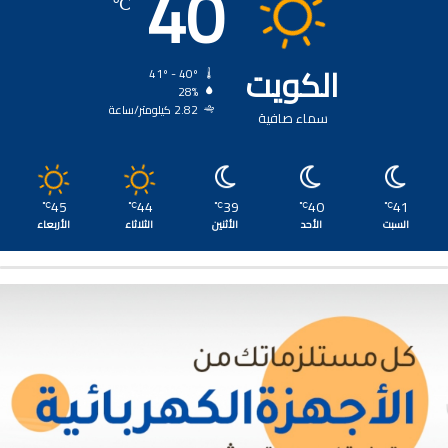
40
℃
الكويت
41º - 40º
28%
2.82 كيلومتر/ساعة
سماء صافية
45
44
39
40
41
℃
℃
℃
℃
℃
السبت
الأحد
الأثنين
الثلاثاء
الأربعاء