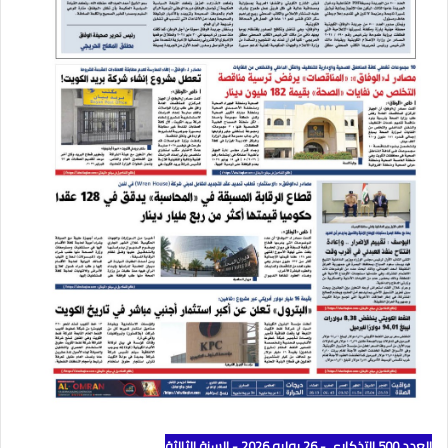
العدد 500 التذكاري - 26 يوليو 2026 - السنة الثالثة