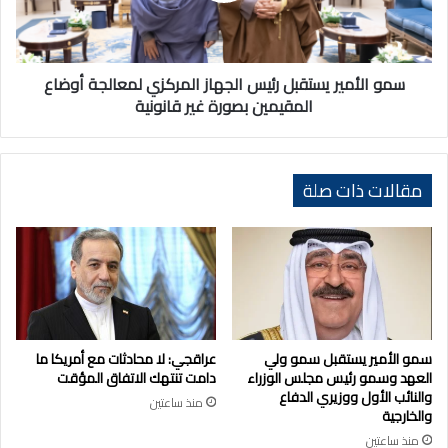
لمعالجة
أوضاع
المقيمين
بصورة
سمو الأمير يستقبل رئيس الجهاز المركزي لمعالجة أوضاع
غير
المقيمين بصورة غير قانونية
قانونية
مقالات ذات صلة
سمو الأمير يستقبل سمو ولي
عراقجي: لا محادثات مع أمريكا ما
العهد وسمو رئيس مجلس الوزراء
دامت تنتهك الاتفاق المؤقت
والنائب الأول ووزيري الدفاع
منذ ساعتين
والخارجية
منذ ساعتين