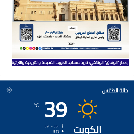
إصدار "الوفاق" الوثائقي: تاريخ مساجد الكويت القديمة والتاريخية والتراثية
حالة الطقس
39
℃
الكويت
39º - 35º
51%