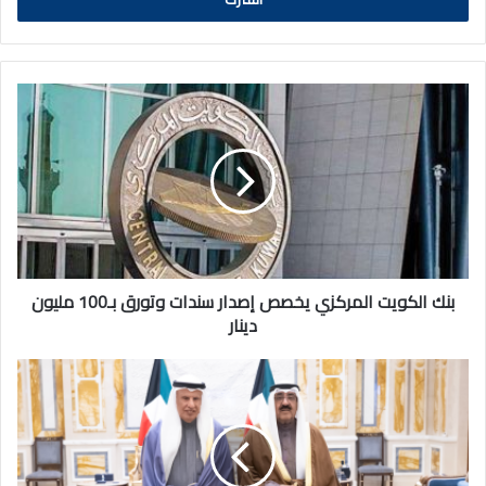
بنك
الكويت
المركزي
يخصص
إصدار
سندات
وتورق
بـ100
مليون
دينار
بنك الكويت المركزي يخصص إصدار سندات وتورق بـ100 مليون
دينار
سمو
الأمير
يستقبل
رئيس
الجهاز
المركزي