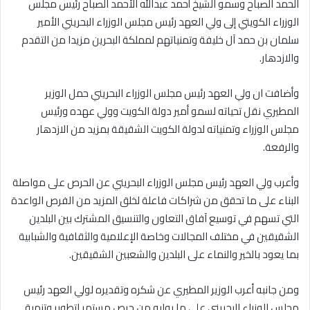
الحمد الصباح وسمو الشيخ أحمد عبدالله الأحمد الصباح رئيس مجلس
الوزراء الكويتي إلى ولي العهد رئيس مجلس الوزراء البحريني الأمير
سلمان بن حمد آل خليفة وتمنياتهم لمملكة البحرين مزيدا من التقدم
والازدهار.
وأضافت ان ولي العهد رئيس مجلس الوزراء البحريني حمل الوزير
المطيري نقل تحياته لسمو أمير دولة الكويت وولي عهده ورئيس
مجلس الوزراء وتمنياته لدولة الكويت الشقيقة بمزيد من الازدهار
والرفعة.
وأعرب ولي العهد رئيس مجلس الوزراء البحريني عن الحرص على مواصلة
البناء على ما تحقق من شراكات فاعلة لخلق المزيد من الفرص الواعدة
التي تسهم في توسيع آفاق التعاون والتنسيق المشترك بين البلدين
الشقيقين في مختلف المجالات وخاصة الإعلامية والثقافية والشبابية
بما يعود بالخير والنماء على البلدين والشعبين الشقيقين.
ومن جانبه أعرب الوزير المطيري عن شكره وتقديره لولي العهد رئيس
مجلس الوزراء البحريني على ما يوليه من حرص مستمر لتطوير وتنمية