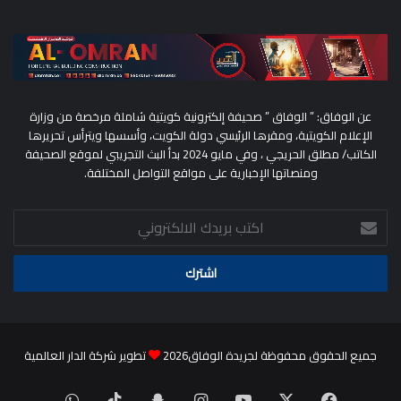
عن الوفاق: ” الوفاق ” صحيفة إلكترونية كويتية شاملة مرخصة من وزارة
الإعلام الكويتية، ومقرها الرئيسي دولة الكويت، وأسسها ويترأس تحريرها
الكاتب/ مطلق الحريجي ، وفي مايو 2024 بدأ البث التجريبي لموقع الصحيفة
ومنصاتها الإخبارية على مواقع التواصل المختلفة.
اكتب
بريدك
الالكتروني
جميع الحقوق محفوظة لجريدة الوفاق2026
تطوير شركة الدار العالمية
‫X
فيسبوك
‫YouTube
انستقرام
سناب
‫TikTok
واتساب