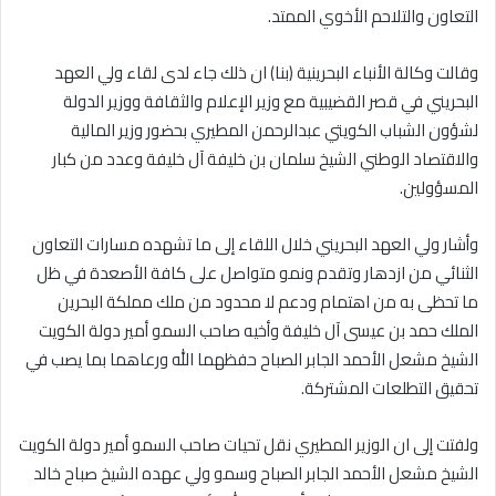
التعاون والتلاحم الأخوي الممتد.
وقالت وكالة الأنباء البحرينية (بنا) ان ذلك جاء لدى لقاء ولي العهد
البحريني في قصر القضيبية مع وزير الإعلام والثقافة ووزير الدولة
لشؤون الشباب الكويتي عبدالرحمن المطيري بحضور وزير المالية
والاقتصاد الوطني الشيخ سلمان بن خليفة آل خليفة وعدد من كبار
المسؤولين.
وأشار ولي العهد البحريني خلال اللقاء إلى ما تشهده مسارات التعاون
الثنائي من ازدهار وتقدم ونمو متواصل على كافة الأصعدة في ظل
ما تحظى به من اهتمام ودعم لا محدود من ملك مملكة البحرين
الملك حمد بن عيسى آل خليفة وأخيه صاحب السمو أمير دولة الكويت
الشيخ مشعل الأحمد الجابر الصباح حفظهما الله ورعاهما بما يصب في
تحقيق التطلعات المشتركة.
ولفتت إلى ان الوزير المطيري نقل تحيات صاحب السمو أمير دولة الكويت
الشيخ مشعل الأحمد الجابر الصباح وسمو ولي عهده الشيخ صباح خالد