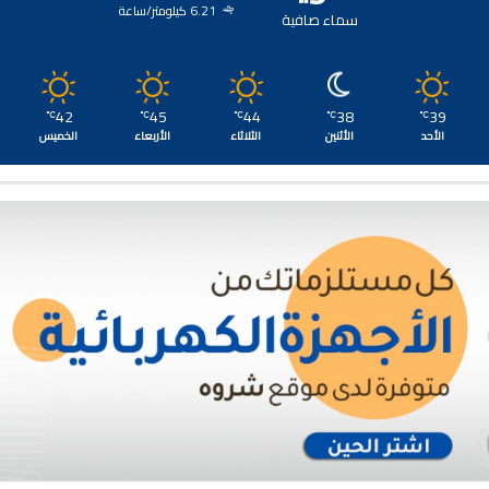
6.21 كيلومتر/ساعة
سماء صافية
42
45
44
38
39
℃
℃
℃
℃
℃
الأحد
الأثنين
الثلاثاء
الأربعاء
الخميس