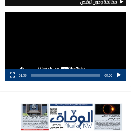
مخالفة ودون ترخيص
مشغل
الفيديو
01:38
00:00