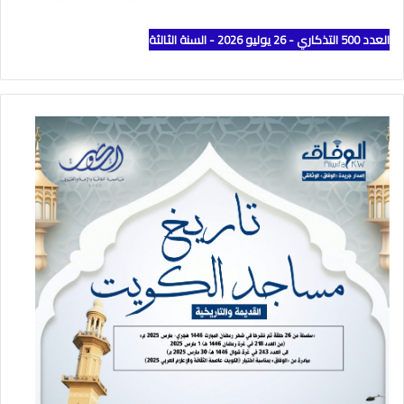
العدد 500 التذكاري - 26 يوليو 2026 - السنة الثالثة