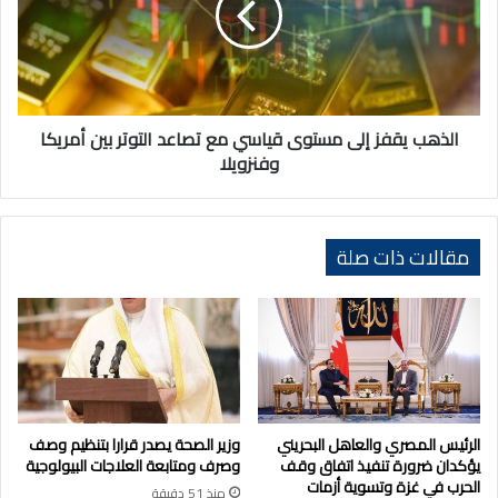
قياسي
مع
تصاعد
التوتر
بين
أمريكا
الذهب يقفز إلى مستوى قياسي مع تصاعد التوتر بين أمريكا
وفنزويلا
وفنزويلا
مقالات ذات صلة
الرئيس المصري والعاهل البحريني
وزير الصحة يصدر قرارا بتنظيم وصف
يؤكدان ضرورة تنفيذ اتفاق وقف
وصرف ومتابعة العلاجات البيولوجية
الحرب في غزة وتسوية أزمات
منذ 51 دقيقة