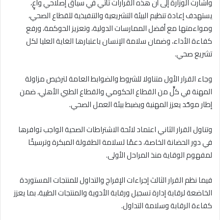
وأشارت الوزارة إلى أن هذه القرارات تأتي في سياق إصلاحي واعٍ،
يستهدف إعادة تنظيم البيئة التشريعية والتنفيذية للقطاع الصحي،
ومواءمتها مع أفضل الممارسات الدولية، وتعزيز الحوكمة، ورفع
كفاءة الأداء، وضمان سلامة الإنسان باعتبارها الغاية العليا لكل
تشريع صحي.
وجاء القرار الأول متناولا للشروط والضوابط العامة لترخيص مزاولة
المهنة في كلٍّ من القطاع الحكومي والقطاع الطبي الأهلي، ضمن
إطار موحّد يعزز المهنية ويضبط بيئة العمل الصحي.
وتناول القرار الثاني اعتماد لائحة الاشتراطات الصحية الواجب توافرها
في دور الحضانة الخاصة، دعمًا لسلامة الطفولة المبكرة وترسيخًا
لمفهوم الوقاية منذ المراحل الأولى.
فيما نظم القرار الثالث إجراءات الإفراج والتداول للمنتجات المستوردة
الخاضعة لرقابة إدارة تسجيل ورقابة الأدوية والمنتجات الطبية، بما يعزز
كفاءة الرقابة وسلامة التداول.