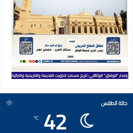
إصدار "الوفاق" الوثائقي: تاريخ مساجد الكويت القديمة والتاريخية والتراثية
حالة الطقس
42
℃