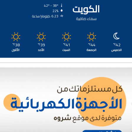
الكويت
42º - 38º
22%
6.23 كيلومتر/ساعة
سماء صافية
38
39
41
44
42
℃
℃
℃
℃
℃
الخميس
الجمعة
السبت
الأحد
الأثنين