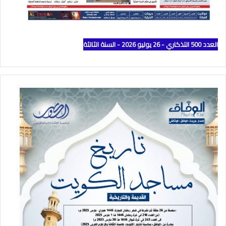
العدد 500 التذكاري - 26 يوليو 2026 - السنة الثالثة