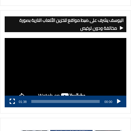
اليوسف يشرف على ضبط مواقع لتخزين الألعاب النارية بصورة
مخالفة ودون ترخيص
مشغل
الفيديو
01:38
00:00