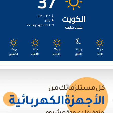
37
الكويت
37º - 35º
54%
3.23 كيلومتر/ساعة
سماء صافية
42
45
44
38
37
℃
℃
℃
℃
℃
الأحد
الأثنين
الثلاثاء
الأربعاء
الخميس