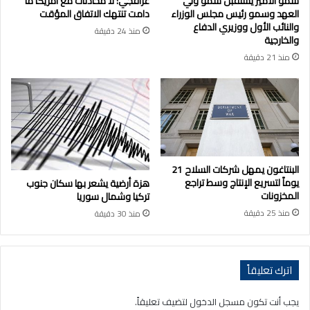
سمو الأمير يستقبل سمو ولي
عراقجي: لا محادثات مع أمريكا ما
العهد وسمو رئيس مجلس الوزراء
دامت تنتهك الاتفاق المؤقت
والنائب الأول ووزيري الدفاع
منذ 24 دقيقة
والخارجية
منذ 21 دقيقة
البنتاغون يمهل شركات السلاح 21
يوماً لتسريع الإنتاج وسط تراجع
هزة أرضية يشعر بها سكان جنوب
المخزونات
تركيا وشمال سوريا
منذ 25 دقيقة
منذ 30 دقيقة
اترك تعليقاً
يجب أنت تكون
مسجل الدخول
لتضيف تعليقاً.