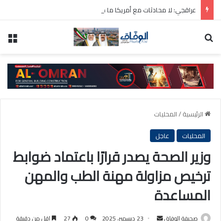
عراقجي: لا محادثات مع أمريكا ما دامت تنتهك الاتفاق المؤقت
بحث عن
الق
الرئيسية
/
المحليات
المحليات
عاجل
وزير الصحة يصدر قرارًا باعتماد ضوابط
ترخيص مزاولة مهنة الطب والمهن
المساعدة
أرسل
صحيفة الوفاق
23 ديسمبر، 2025
0
27
اقل من دقيقة