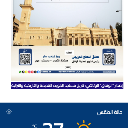
إصدار "الوفاق" الوثائقي: تاريخ مساجد الكويت القديمة والتاريخية والتراثية
حالة الطقس
℃