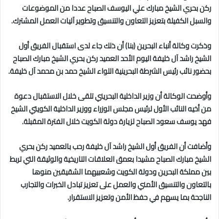
ركن بحري الشيخ مبارك علي اليوسف الصباح عددا من الموضوعات
والسبل الكفيلة بتعزيز التعاون والتنسيق وتطوير آليات العمل المشترك.
وذكرت وكالة أنباء البحرين (بنا) أن ذلك جاء لدى استقبال الفريق أول
الشيخ راشد آل خليفة اليوم الأحد العميد ركن بحري الشيخ مبارك الصباح
بحضور نائب رئيس الشرطة البحرينية اللواء الشيخ حمد بن محمد آل خليفة.
وأوضحت الوكالة أن وزير الداخلية البحريني تلقى خلال الاستقبال دعوة
من أخيه النائب الأول لرئيس مجلس الوزراء ووزير الداخلية الكويتي الشيخ
فهد يوسف سعود الصباح لزيارة دولة الكويت خلال الفترة المقبلة.
وأضافت أن الفريق أول الشيخ راشد آل خليفة رحب بالعميد ركن بحري
الشيخ مبارك الصباح مشيدا بعمق العلاقات التاريخية والوثيقة التي تربط
بين مملكة البحرين ودولة الكويت وشعبيهما الشقيقين منوها
بالتعاون والتنسيق الأمني والعمل على تعزيز تبادل الخبرات والتجارب
الناجحة بما يسهم في حفظ الأمن وتعزيز الاستقرار.