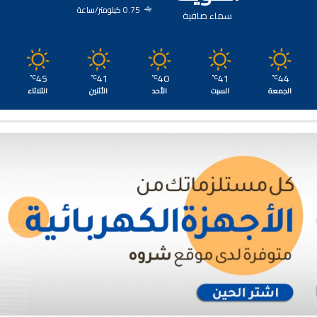
0.75 كيلومتر/ساعة
سماء صافية
45
41
40
41
44
℃
℃
℃
℃
℃
الجمعة
السبت
الأحد
الأثنين
الثلاثاء