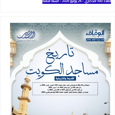
العدد 500 التذكاري - 26 يوليو 2026 - السنة الثالثة