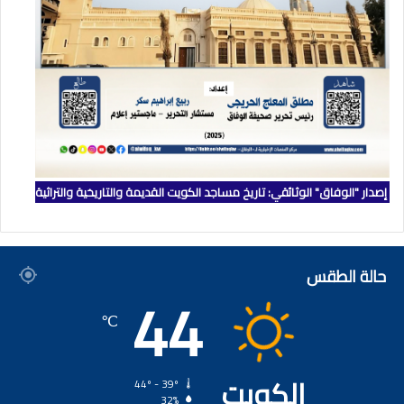
إصدار "الوفاق" الوثائقي: تاريخ مساجد الكويت القديمة والتاريخية والتراثية
حالة الطقس
44
℃
الكويت
44º - 39º
32%