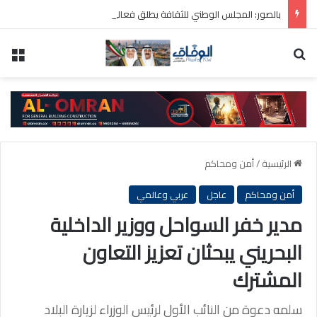
بالصور: المجلس الوطني للثقافة يطلق فعاليات «نادي المبدعين» للأطفال ضمن مهرجان «صيفي ثقافي 18»
بحث عن
الق
الرئيسية
/
أمن ومحاكم
أمن ومحاكم
عاجل
عربي وعالمي
مدير خفر السواحل ووزير الداخلية
البحريني يبحثان تعزيز التعاون
المشترك
سلمه دعوة من النائب الأول لرئيس الوزراء لزيارة البلاد