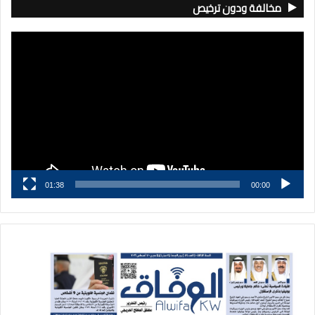
مخالفة ودون ترخيص
مشغل
الفيديو
01:38
00:00