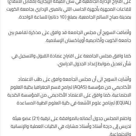
على اقتراح الإدارة الجامعية في شأن القيمة الإيجارية (مقابل الانتفاع)
للقاعات المجهزة بأجهزة الحاسب الآلي بالمبنى الإداري بجامعة الكويت
بمدينة صباح السالم الجامعية، بمبلغ ( 10 دنانير) للساعة الواحدة.
وأضافت السويح أن مجلس الجامعة قد وافق على مذكرة تفاهم بين
جامعة الكويت وأكاديمية أوزباكستان الإسلامية.
كما وافق مجلس الجامعة على اقتراح عمادة القبول والتسجيل في
شأن تعديل ضوابط إعداد الجدول الدراسي.
وأشارت السويح الى أن مجلس الجامعة وافق على طلب الاعتماد
الأكاديمي من مؤسسة (AQAS) لبرامج قسم الجغرافيا بكلية العلوم
الاجتماعية، كما وافق على الاعتماد الأكاديمي من المؤسسة الكندية
(EQUAL) لبرنامج علوم الأشعة في كلية العلوم الطبية المساعدة
واختتم المجلس جدول أعماله بالموافقة على ترقية (21) عضو هيئة
تدريس إلى درجة أستاذ وأستاذ مشارك في الكليات العملية والإنسانية
والاجتماعية.