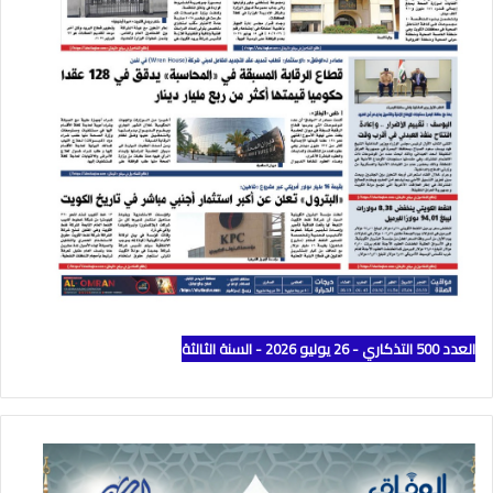
العدد 500 التذكاري - 26 يوليو 2026 - السنة الثالثة