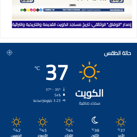
إصدار "الوفاق" الوثائقي: تاريخ مساجد الكويت القديمة والتاريخية والتراثية
حالة الطقس
37
℃
الكويت
37º - 35º
54%
3.23 كيلومتر/ساعة
سماء صافية
42
45
44
38
37
℃
℃
℃
℃
℃
الأحد
الأثنين
الثلاثاء
الأربعاء
الخميس