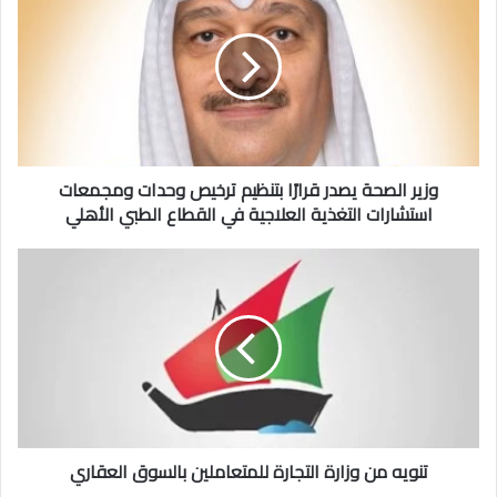
الصحة
يصدر
قرارًا
بتنظيم
ترخيص
وحدات
ومجمعات
استشارات
التغذية
وزير الصحة يصدر قرارًا بتنظيم ترخيص وحدات ومجمعات
العلاجية
استشارات التغذية العلاجية في القطاع الطبي الأهلي
في
القطاع
تنويه
الطبي
من
الأهلي
وزارة
التجارة
للمتعاملين
بالسوق
العقاري
تنويه من وزارة التجارة للمتعاملين بالسوق العقاري