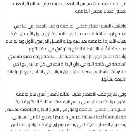
في قاعة اجتماعات مجلس الجامعة بمدينة صباح السالم الجامعية،
بحضور أعضاء مجلس الجامعة.
وافتتحت الميلم اجتماع مجلس الجامعة ورحبت بالحضور في سادس
اجتماع لها لمناقشة عدد من البنود المدرجة في جدول الأعمال، كما
هنأت الأسرة الجامعية بمناسبة نهاية الفصل الدراسي الأول وبداية عام
جديد متمنّيةً لأبنائنا الطلبة النجاح والتوفيق في امتحاناتهم.
وأكدت الميلم حرص الإدارة الجامعية على سلامة وراحة جميع منتسبي
الجامعة في كافة النواحي وأن الإدارة تنظر في كل ما يرد إليها من
مقترحات وشكاوى بعين الاعتبار، ولن تتوانى في اتخاذ جميع الإجراءات
اللازمة بشأنها.
وفي تصريح عقب الاجتماع ذكرت القائم بأعمال أمين عام جامعة
الكويت والمتحدث الرسمي باسم الجامعة الأستاذة الدكتورة نورة
السويح بأن مجلس الجامعة وافق على اقتراح الإدارة الجامعية بتخصيص
مقر لجمعية أعضاء هيئة التدريس والمركز الوطني للأمن السيبراني
وصندوق الضمان الاجتماعي وذلك بقيم إيجارية، كما وافق المجلس