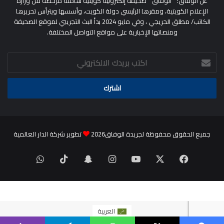
عن الوفاق: ” الوفاق ” صحيفة إلكترونية كويتية شاملة مرخصة من وزارة
الإعلام الكويتية، ومقرها الرئيسي دولة الكويت، وأسسها ويترأس تحريرها
الكاتب/ مطلق الحريجي ، وفي مايو 2024 بدأ البث التجريبي لموقع الصحيفة
ومنصاتها الإخبارية على مواقع التواصل المختلفة.
اكتب
بريدك
الالكتروني
جميع الحقوق محفوظة لجريدة الوفاق2026
تطوير شركة الدار العالمية
‫X
فيسبوك
‫YouTube
انستقرام
سناب
‫TikTok
واتساب
تشات
العربية