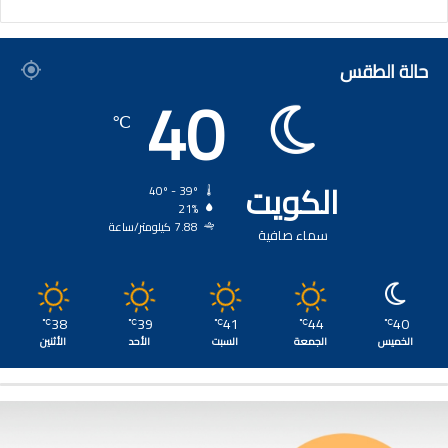
حالة الطقس
40
℃
الكويت
40º - 39º
21%
7.88 كيلومتر/ساعة
سماء صافية
38
39
41
44
40
℃
℃
℃
℃
℃
الخميس
الجمعة
السبت
الأحد
الأثنين