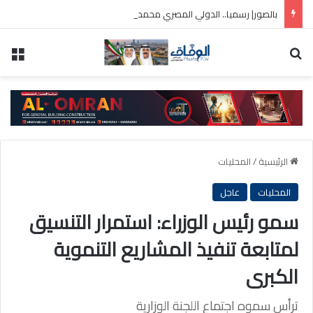
بالصور| رسميا.. الدولي المصري محمد صلاح في طرابزون التركي
بحث عن
الق
الرئيسية
/
المحليات
المحليات
عاجل
سمو رئيس الوزراء: استمرار التنسيق
لمتابعة تنفيذ المشاريع التنموية
الكبرى
ترأس سموه اجتماع اللجنة الوزارية