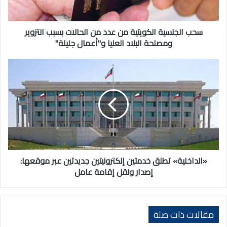
بسبب
التزوير
ومصلحة
سحب الجنسية الكويتية من عدد من الحالات بسبب التزوير
البلاد
ومصلحة البلاد العليا و"أعمال جليلة"
العليا
و"أعمال
«الداخلية»
جليلة"
تطلق
خدمتين
إلكترونيتين
جديدتين
عبر
موقعها:
إصدار
ونقل
إقامة
«الداخلية» تطلق خدمتين إلكترونيتين جديدتين عبر موقعها:
عامل
إصدار ونقل إقامة عامل
مقالات ذات صلة