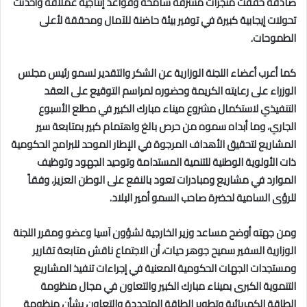
صادقة حققت منجزات مشرفة شامخة وقواعد إنتاجية عملاقة وأحدثت
تحولات إيجابية كبيرة في توفير بيئة حاضنة للآمال ومحققة لأعلى
الطموحات.
كما أعرب أعضاء اللجنة الوزارية عن الشكر والتقدير لسمو رئيس مجلس
الوزراء على رعايته الكريمة وحضوره لمراسم التوقيع على العقد
التنفيذي لاستكمال مشروع ميناء مبارك الكبير في مطلع الأسبوع
الجاري، وما أبداه سموه من حرص بالغ واهتمام كبير بمتابعة سير
المشاريع لتحقيق الأهداف المرجوة في الإطار الموحد للبرامج الحكومية
ذات الأولوية الوطنية للتنمية المستدامة وتوحيد الجهود وتوظيف
الموارد في مشاريع ومبادرات تعود بالنفع على الوطن العزيز، وفقاً
للرؤى السامية لحضرة صاحب السمو أمير البلاد.
ومن جهته أوضح مساعد وزير الخارجية لشؤون آسيا وعضو ومقرر اللجنة
الوزارية السفير سميح جوهر حيات، أن الاجتماع ناقش متابعة تقارير
ومستجدات الجهات الحكومية المعنية في إجراءات تنفيذ المشاريع
التنموية الكبرى بميناء مبارك الكبير والتعاون في مجال منظومة
الطاقة الكهربائية وتطوير الطاقة المتجددة والتعاون بشأن منظومة