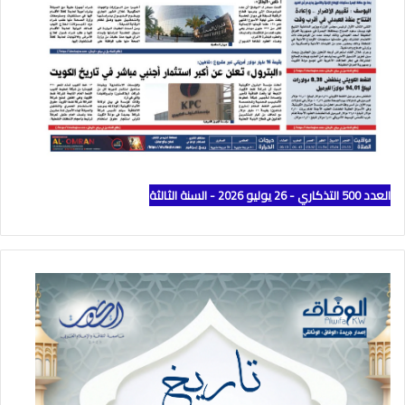
العدد 500 التذكاري - 26 يوليو 2026 - السنة الثالثة