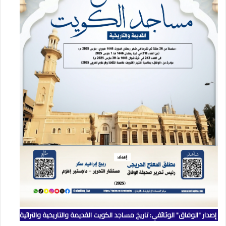
إصدار "الوفاق" الوثائقي: تاريخ مساجد الكويت القديمة والتاريخية والتراثية