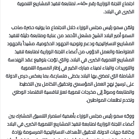
اجتماع اللجنة الوزارية رقم «40»، لمتابعة تنفيذ المشاريع التنموية
الكبرى في البلاد.
وثمّن سمو رئيس مجلس الوزراء خلال الاجتماع ما يوليه حضرة صاحب
السمو أمير البلاد الشيخ مشعل الأحمد من عناية ومتابعة حثيثة لتنفيذ
المشاريع الاستراتيجية ودعم وتوجيه الجهود الحكومية، مشيداً بالجهود
المتواصلة والعمل الدؤوب من أعضاء اللجنة الوزارية لمتابعة تنفيذ
المشاريع التنموية الكبرى في البلاد، والتي توّجت بتوقيع عقد الهندسة
والتوريدات والبناء لميناء مبارك الكبير في إطار المسيرة التنموية
الشاملة التي تمضي بها البلاد بخطى متسارعة، بما يعكس حرص الدولة
على ترسيخ نهج العمل المؤسسي وتحقيق التكامل بين التخطيط
والمتابعة وصولاً إلى مخرجات تنموية تعزز تنافسية الاقتصاد الوطني
وتخدم تطلعات المواطنين.
ووجّه سمو رئيس مجلس الوزراء بأهمية استمرار التنسيق المشترك بين
أعضاء اللجنة الوزارية لمتابعة تنفيذ المشاريع التنموية الكبرى في البلاد
وكافة جهات الدولة، لتحقيق الأهداف الاستراتيجية المرسومة بإرادة