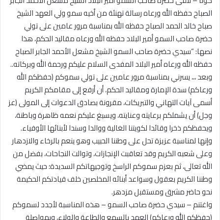
كونا – تلقى حضرة صاحب السمو أمير البلاد الشيخ مشعل الأحمد الجابر
الصباح حفظه الله ورعاه رسالة تهنئة من أخيه سمو ولي العهد الشيخ
صباح خالد الحمد الصباح حفظه الله بمناسبة مرور عامين على تولي
حضرة صاحب السمو أمير البلاد حفظه الله ورعاه مقاليد الحكم، هذا
نصها: “سيدي حضرة صاحب السمو الشيخ مشعل الأحمد الجابر الصباح
حفظه الله ورعاه أمير البلاد المفدى السلام عليكم ورحمة الله وبركاته..
وبعد ،،، يسرني بمناسبة مرور عامين على تولي سموكم (حفظكم الله
ورعاكم) سدة الإمارة ومقاليد الحكم، أن أرفع إلى مقامكم الكريم
أسمى آيات التهاني والتبريكات، مقرونة بصادق الدعوات إلى المولى (عز
وجل) أن يشملكم برعايته وعنايته، ويسبغ عليكم نعمه ظاهرة وباطنة،
ويحفظكم ذخرا وقائدا لكويتنا الغالية ووالدا وسندا لأبنائها الأوفياء.
وإنها لمناسبة عزيزة تحل على وطننا الحبيب وهو ينعم بالرخاء والازدهار
وعلى شعبه الكريم وقد تعاقبت الإنجازات، وتوالت النجاحات، بفضل من
الله تعالى، ثم بعزم سموكم الراسخ وتوجيهاتكم السديدة؛ حيث يمضي
وطننا الكريم بعقول وسواعد أبنائه المخلصين خلف قيادتكم الحكيمة
نحو حاضر مشرق ومستقبل مزدهر.
واغتنم – سيدي حضرة صاحب السمو – هذه المناسبة لأجدد لسموكم
(حفظكم الله ورعاكم) العهد بالسمع والطاعة والولاء، وبمواصلة