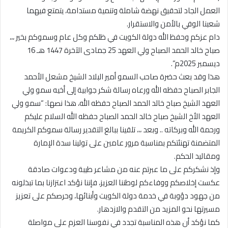
العمل الجاد لتحقيق نهضة شاملة وتنمية مستدامة، يتمتع فيهما
شعبنا الوفي بالأمن والاستقرار.
دام عزكم وحفظ الله دولة الكويت في ظلكم وكل عام وسموكم بخير ،،،
صباح خالد الحمد الصباح ولي العهد 25 جمادى الآخرة 1447 هـ 16
ديسمبر 2025م”.
هذا وقد بعث حضرة صاحب السمو أمير البلاد الشيخ مشعل الأحمد
الجابر الصباح حفظه الله ورعاه رسالة شكر جوابية إلى أخيه سمو ولي
العهد الشيخ صباح خالد الحمد الصباح حفظه الله، هذا نصها: “سمو ولي
العهد الأخ الشيخ صباح خالد الحمد الصباح حفظه الله السلام عليكم
ورحمة الله وبركاته .. وبعد ،،، تلقينا ببالغ التقدير رسالة سموكم الكريمة
المتضمنة تهنئتكم بمناسبة مرور عامين على تولينا سدة الإمارة
ومقاليد الحكم.
وإذ نشكركم على ما عبرتم عنه من مشاعر طيبة ودعوات صادقة
عكست إخلاصكم ووفاءكم لوطننا العزيز، فإننا نؤكد اعتزازنا بما تبذلونه
من جهود دؤوبة في خدمة دولة الكويت وأبنائها، وحرصكم على تعزيز
مسيرتها نحو المزيد من التقدم والازدهار.
كما نؤكد أن هذه المناسبة تجدد في نفوسنا العزم على مواصلة