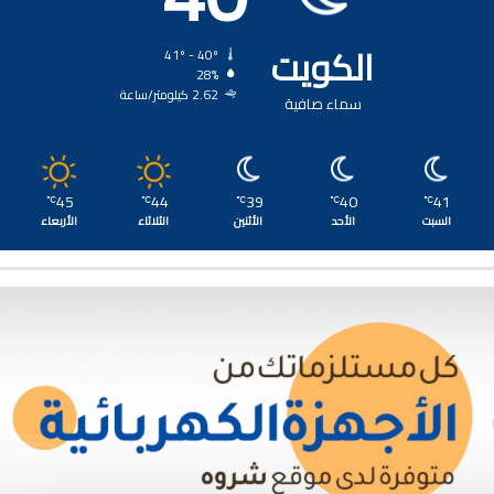
الكويت
41º - 40º
28%
2.62 كيلومتر/ساعة
سماء صافية
45
44
39
40
41
℃
℃
℃
℃
℃
السبت
الأحد
الأثنين
الثلاثاء
الأربعاء