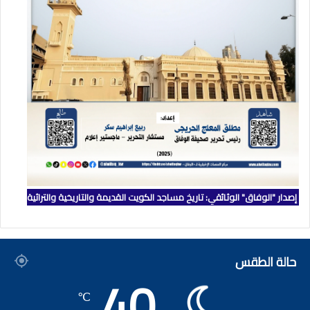
إصدار "الوفاق" الوثائقي: تاريخ مساجد الكويت القديمة والتاريخية والتراثية
حالة الطقس
40
℃