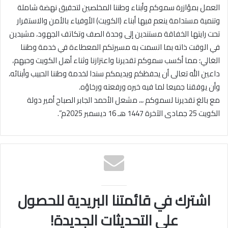
العمل بمؤازرة سموكم وأبناء وطننا المخلصين لتحقيق نهضة شاملة
وتنمية مستدامة ينعم فيها أبناء (الكويت) الأوفياء بالأمن والاستقرار
تحت رايتها الخفاقة مستندين إلى وحدة الصف وتكاتف الجهود، مشيدين
في الوقت ذاته بما اتسمت به مسيرتكم المعطاءة في خدمة وطننا
الغالي؛ مما أكسب سموكم تقديرنا واعتزازنا وثناء أهل الكويت وحبهم،
داعين الله تعالى أن يحفظكم ويديمكم سندا لخدمة وطننا الحبيب وأبنائه،
وأن يوفقنا جميعا لما فيه خيره ورفعته ورخاؤه.
مع بالغ تقديرنا لسموكم ،،، مشعل الأحمد الجابر الصباح أمير دولة
الكويت 25 جمادى الآخرة 1447 هـ 16 ديسمبر 2025م”.
اشترك في قائمتنا البريدية للحصول
على التحديثات الجديدة!