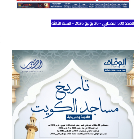
العدد 500 التذكاري - 26 يوليو 2026 - السنة الثالثة