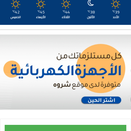
42
45
44
38
39
℃
℃
℃
℃
℃
الأحد
الأثنين
الثلاثاء
الأربعاء
الخميس