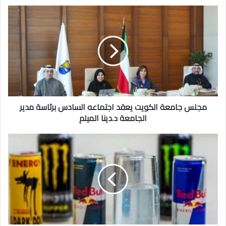
مجلس
جامعة
الكويت
يعقد
اجتماعه
السادس
برئاسة
مدير
الجامعة
د.دينا
مجلس جامعة الكويت يعقد اجتماعه السادس برئاسة مدير
الميلم
الجامعة د.دينا الميلم
«الصحة»
تحظر
بيع
مشروبات
الطاقة
في
المدارس
والجامعات
والمطاعم