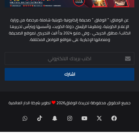
عن الوفاق: ” الوفاق ” صحيفة إلكترونية كويتية شاملة مرخصة من وزارة
الإعلام الكويتية، ومقرها الرئيسي دولة الكويت، وأسسها ويترأس تحريرها
الكاتب/ مطلق الحريجي ، وفي مايو 2024 بدأ البث التجريبي لموقع الصحيفة
ومنصاتها الإخبارية على مواقع التواصل المختلفة.
اكتب
بريدك
الالكتروني
جميع الحقوق محفوظة لجريدة الوفاق2026
تطوير شركة الدار العالمية
‫X
فيسبوك
‫YouTube
انستقرام
سناب
‫TikTok
واتساب
تشات