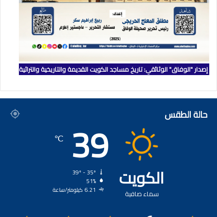
إصدار "الوفاق" الوثائقي: تاريخ مساجد الكويت القديمة والتاريخية والتراثية
حالة الطقس
39
℃
الكويت
39º - 35º
51%
6.21 كيلومتر/ساعة
سماء صافية