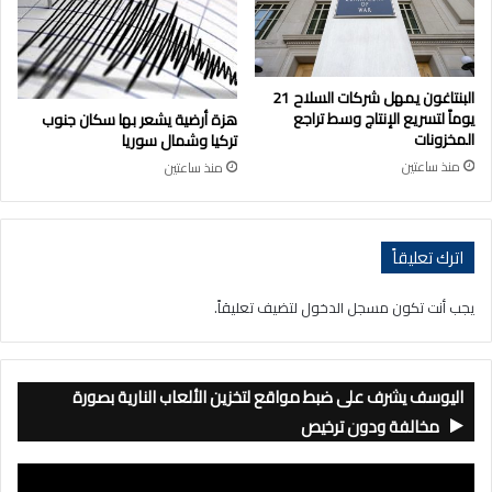
البنتاغون يمهل شركات السلاح 21
يوماً لتسريع الإنتاج وسط تراجع
هزة أرضية يشعر بها سكان جنوب
المخزونات
تركيا وشمال سوريا
منذ ساعتين
منذ ساعتين
اترك تعليقاً
يجب أنت تكون
مسجل الدخول
لتضيف تعليقاً.
اليوسف يشرف على ضبط مواقع لتخزين الألعاب النارية بصورة
مخالفة ودون ترخيص
مشغل