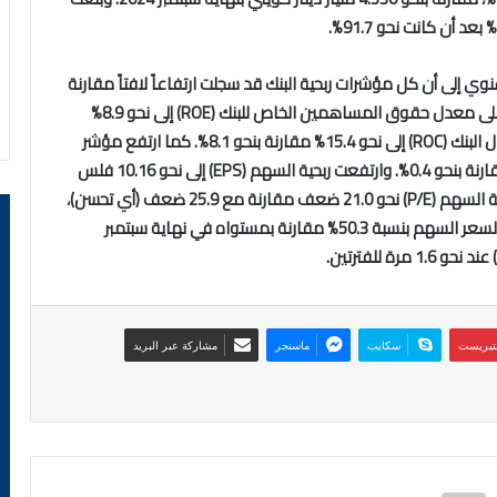
نوي إلى أن كل مؤشرات ربحية البنك قد سجلت ارتفاعاً لافتاً مقارنة
مع الفترة نفسها من عام 2024. إذ ارتفع مؤشر العائد على معدل حقوق المساهمين الخاص للبنك (‏ROE‏) إلى نحو 8.9%
مقارنة بنحو 6.1%. وارتفع مؤشر العائد على معدل رأسمال البنك (‏ROC‏) إلى نحو 15.4% مقارنة بنحو 8.1%. كما ارتفع مؤشر
العائد على معدل موجودات البنك (‏ROA‏) إلى نحو 0.9% مقارنة بنحو 0.4%. وارتفعت ربحية السهم (‏EPS‏) ‏إلى نحو 10.16 فلس
مقارنة بنحو 5.48 فلس. وبلغ مؤشر مضاعف السعر/ ربحية السهم (‏P/E‏) نحو 21.0 ضعف مقارنة مع 25.9 ضعف (أي تحسن)،
نتيجة ارتفاع ربحية السهم بنسبة 85.4% مقابل ارتفاع أقل لسعر السهم بنسبة 50.3% مقارنة بمستواه في نهاية سبتمبر
نتيريست
سكايب
ماسنجر
مشاركة عبر البريد