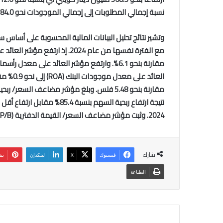
نسبة إجمالي المطلوبات إلى إجمالي الموجودات نحو 84.0% بعد أن كانت نحو 91.7%.
وتشير نتائج تحليل البيانات المالية المحسوبة على أساس س
2024. وثبت مؤشر مضاعف السعر/ القيمة الدفترية (‏P/B‏) عند نحو 1.6 مرة للفترتين.
شارك
فيسبوك
‫X
لينكدإن
بي
الطباعة