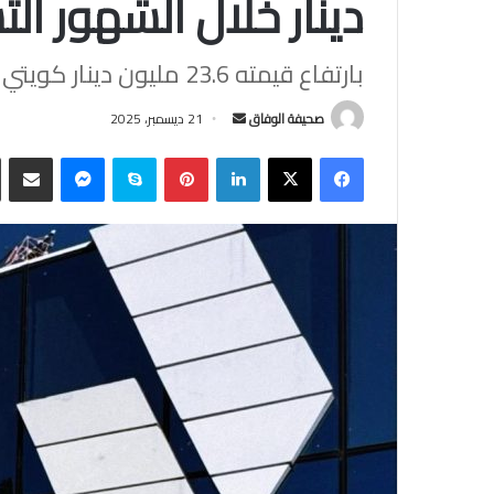
دينار خلال الشهور التس
بارتفاع قيمته 23.6 مليون دينار كويتي عن نفس الفترة من عام 2024
أرسل
صحيفة الوفاق
21 ديسمبر، 2025
بريدا
فيسبوك
‫X
لينكدإن
بينتيريست
سكايب
ماسنجر
مشاركة
إلكترونيا