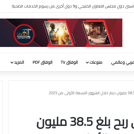
لثقافة يطلق فعاليات «نادي المبدعين» للأطفال ضمن مهرجان «صيفي ثقافي 18»
ربي وعالمي
منوعات
الوفاق TV
الوفاق PDF
المزيد
بنك وربة حقق صافي ربح بلغ 38.5 مليون