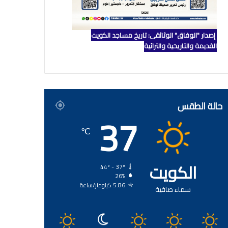
إصدار "الوفاق" الوثائقي: تاريخ مساجد الكويت
القديمة والتاريخية والتراثية
حالة الطقس
37
℃
الكويت
44º - 37º
26%
5.86 كيلومتر/ساعة
سماء صافية