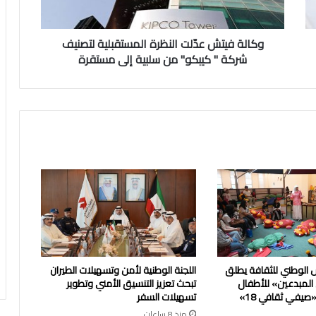
"
كيبكو"
من
وكالة فيتش عدّلت النظرة المستقبلية لتصنيف
سلبية
شركة " كيبكو" من سلبية إلى مستقرة
إلى
مستقرة
 الوطني للثقافة يطلق
اللجنة الوطنية لأمن وتسهيلات الطيران
 المبدعين» للأطفال
تبحث تعزيز التنسيق الأمني وتطوير
يفي ثقافي 18»
تسهيلات السفر
منذ 8 ساعات