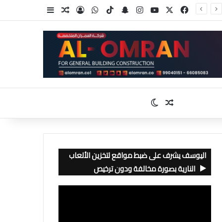
‫X
فيسبوك
‫YouTube
انستقرام
سناب تشات
‫TikTok
واتساب
تسجيل الدخول
مقال عشوائي
إضافة عمود جا
مقال عشوائي
الوضع المظلم
اليوسف يشرف على ضبط مواقع لتخزين الألعاب
النارية بصورة مخالفة ودون ترخيص
مشغل
الفيديو