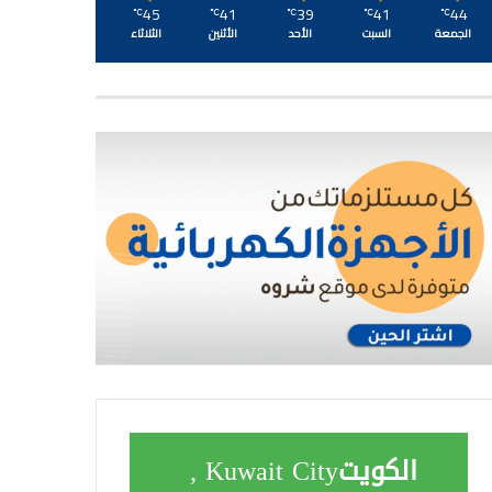
45
41
39
41
44
℃
℃
℃
℃
℃
الجمعة
السبت
الأحد
الأثنين
الثلاثاء