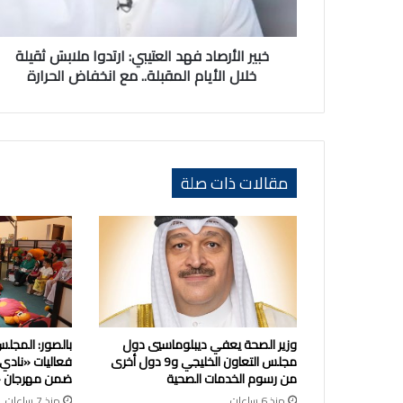
خلال
الأيام
المقبلة..
خبير الأرصاد فهد العتيبي: ارتدوا ملابسَ ثقيلة
مع
خلال الأيام المقبلة.. مع انخفاض الحرارة
انخفاض
الحرارة
مقالات ذات صلة
وزير الصحة يعفي ديبلوماسيي دول
بالصور: المجلس
مجلس التعاون الخليجي و9 دول أخرى
فعاليات «نادي
من رسوم الخدمات الصحية
ضمن مهرجان «ص
منذ 6 ساعات
منذ 7 ساعات