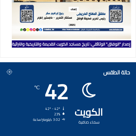
إصدار "الوفاق" الوثائقي: تاريخ مساجد الكويت القديمة والتاريخية والتراثية
حالة الطقس
42
℃
الكويت
42º - 42º
23%
3.02 كيلومتر/ساعة
سماء صافية