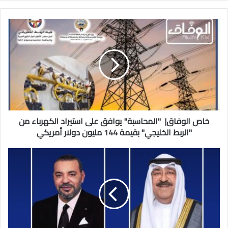
خاص
الوفاق|
"المحاسبة"
يوافق
على
استيراد
الكهرباء
من
"الربط
الخليجي"
خاص الوفاق| "المحاسبة" يوافق على استيراد الكهرباء من
بقيمة
"الربط الخليجي" بقيمة 144 مليون دولار أمريكي
144
مليون
سمو
دولار
الأمير
أمريكي
هنأ
ملك
المغرب
بالفوز
بكأس
العرب