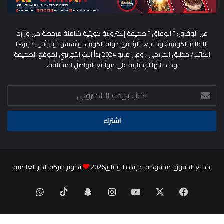
عن الوفاق: ” الوفاق ” صحيفة إلكترونية كويتية شاملة مرخصة من وزارة
الإعلام الكويتية، ومقرها الرئيسي دولة الكويت، وأسسها ويترأس تحريرها
الكاتب/ مطلق الحريجي ، وفي مايو 2024 بدأ البث التجريبي لموقع الصحيفة
ومنصاتها الإخبارية على مواقع التواصل المختلفة.
اكتب
بريدك
الالكتروني
جميع الحقوق محفوظة لجريدة الوفاق2026
تطوير شركة الدار العالمية
‫X
فيسبوك
‫YouTube
انستقرام
سناب
‫TikTok
واتساب
تشات