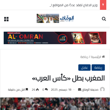
وزير الدفاع تفقد عددًا من المواقع العسكرية واطلع على سير العمل ومستوى الجاهزية
بحث عن
الق
الرئيسية
/
رياضة
رياضة
عاجل
المغرب بطل «كأس العرب»
أرسل
صحيفة الوفاق
18 ديسمبر، 2025
0
26
اقل من دقيقة
بريدا
إلكترونيا