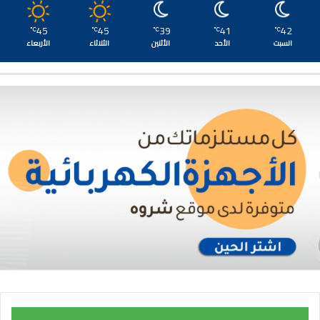
45
45
39
41
42
℃
℃
℃
℃
℃
السبت
الأحد
الأثنين
الثلاثاء
الأربعاء