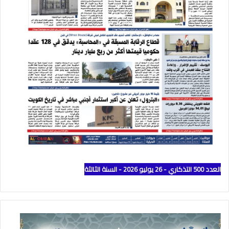
العدد 500 التذكاري - 26 يوليو 2026 - السنة الثالثة