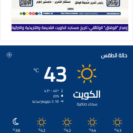
إصدار "الوفاق" الوثائقي: تاريخ مساجد الكويت القديمة والتاريخية والتراثية
حالة الطقس
43
℃
الكويت
43º - 40º
20%
5.18 كيلومتر/ساعة
سماء صافية
38
42
42
44
43
℃
℃
℃
℃
℃