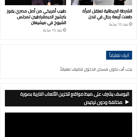
الشرطة البريطانية تعتقل امرأة
طبيب أمريكي من أصل مصري يفوز
طعنت أربعة رجال في لندن
بترشيح الديمقراطيين لمجلس
الشيوخ في ميشيغان
منذ 15 ساعة
منذ 15 ساعة
اترك تعليقاً
يجب أنت تكون
مسجل الدخول
لتضيف تعليقاً.
اليوسف يشرف على ضبط مواقع لتخزين الألعاب النارية بصورة
مخالفة ودون ترخيص
مشغل
الفيديو