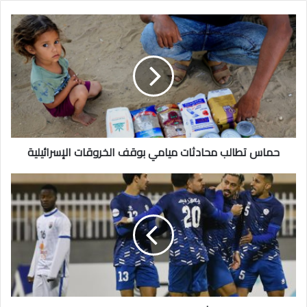
حماس
تطالب
محادثات
ميامي
بوقف
الخروقات
الإسرائيلية
حماس تطالب محادثات ميامي بوقف الخروقات الإسرائيلية
الشباب
يفوز
على
الجهراء
2-
1