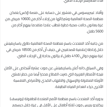
أثناء انتظارهم الإجلاء الطبي.
وأفاد غيبرييسوس في منشور على حسابه على منصة (إكس) بتمكن
منظمة الصحة العالمية وشركائها من إجلاء أكثر من 10600 مريض من
غزة يعانون حالات صحية خطرة تتطلب علاجا متقدما بينهم أكثر من
5600 طفل.
من جانبه أكد المتحدث باسم منظمة الصحة العالمية طارق ياساريفيتش
خلال إحاطة إعلامية للصحفيين في جنيف أن أكثر من 18500 مريض في
غزة بينهم حوالي 4100 طفل لا يزالون بحاجة إلى الإجلاء الطبي.
وفي السياق ذاته أعلن ياساريفيتش عن موت عشرة أشخاص على الأقل
نتيجة الأمطار الغزيرة التي ضربت القطاع محذرا أيضا من خطر تفشي
الأوبئة المنقولة والإسهال والالتهاب الكبدي والأمراض التنفسية
الأخرى جراء انعدام المياه النظيفة.
بدوره أكد المتحدث باسم منظمة الأمم المتحدة للطفولة (يونيسف)
ريكاردو بيريس موت ثلاثة أطفال على الأقل في غزة خلال ديسمبر