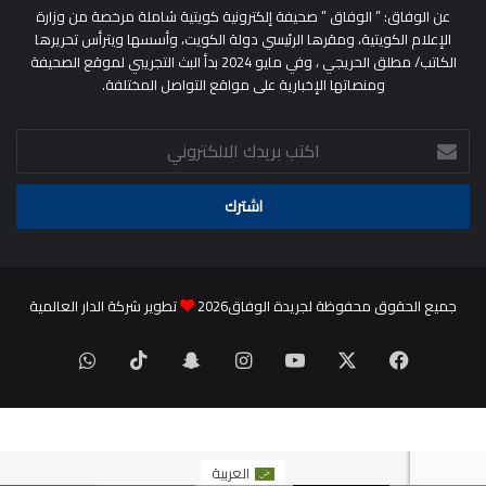
عن الوفاق: ” الوفاق ” صحيفة إلكترونية كويتية شاملة مرخصة من وزارة
الإعلام الكويتية، ومقرها الرئيسي دولة الكويت، وأسسها ويترأس تحريرها
الكاتب/ مطلق الحريجي ، وفي مايو 2024 بدأ البث التجريبي لموقع الصحيفة
ومنصاتها الإخبارية على مواقع التواصل المختلفة.
اكتب
بريدك
الالكتروني
جميع الحقوق محفوظة لجريدة الوفاق2026
تطوير شركة الدار العالمية
‫X
فيسبوك
‫YouTube
انستقرام
سناب
‫TikTok
واتساب
تشات
العربية