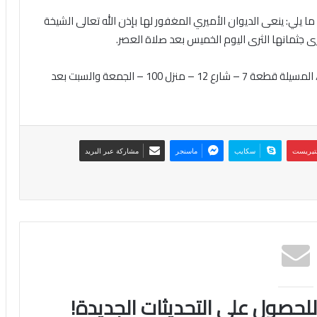
ما يلي: ينعى الديوان الأميري المغفور لها بإذن الله تعالى الشيخة
عزاء الرجال/ في المقبرة هاتف: 96689999 عزاء النساء/ المسيلة قطعة 7 – شارع 12 – منزل 100 – الجمعة والسبت بعد
نتيريست
سكايب
ماسنجر
مشاركة عبر البريد
 للحصول على التحديثات الجديدة!