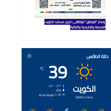
إصدار "الوفاق" الوثائقي: تاريخ مساجد الكويت
القديمة والتاريخية والتراثية
حالة الطقس
39
℃
الكويت
42º - 37º
29%
5.78 كيلومتر/ساعة
سماء صافية