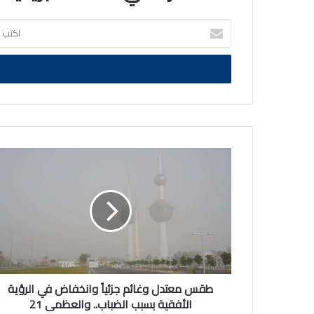
اكتب
بريدك
الالكتروني
طقس
معتدل
وغائم
جزئياً
وانخفاض
في
الرؤية
الأفقية
بسبب
الضباب..
طقس معتدل وغائم جزئياً وانخفاض في الرؤية
والعظمى
الأفقية بسبب الضباب.. والعظمى 21