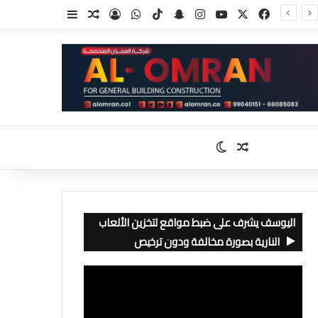
‫X
فيسبوك
‫YouTube
انستقرام
سناب تشات
‫TikTok
واتساب
تسجيل الدخول
مقال عشوائي
إضافة عمود جا
مقال عشوائي
الوضع المظلم
اليوسف يشرف على ضبط مواقع لتخزين الألعاب
النارية بصورة مخالفة ودون ترخيص
مشغل
الفيديو