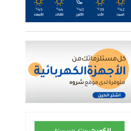
45
44
40
39
42
℃
℃
℃
℃
℃
السبت
الأحد
الأثنين
الثلاثاء
الأربعاء