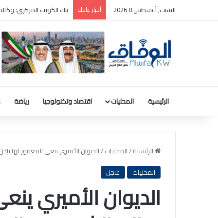
السبت, أغسطس 8 2026
أخبار عاجلة
ترامب: سأطعن على حكم وقف
الرئيسية
المحليات
اقتصاد وتكنولوجيا
رياضة
ع
الرئيسية
/
المحليات
/
الديوان الأميري ينعى المغفور لها بإذن 
المحليات
عاجل
الديوان الأميري ينعى