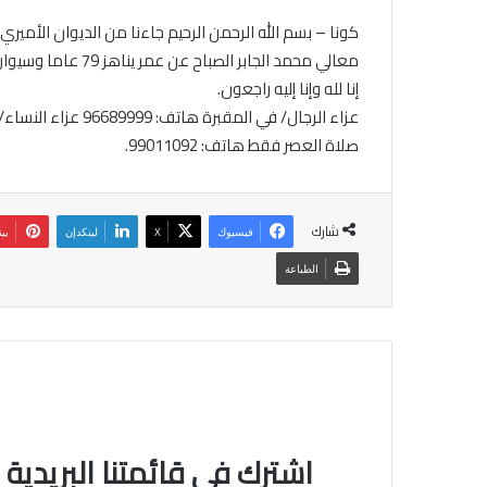
كونا – بسم الله الرحمن الرحيم جاءنا من الديوان الأميري 
معالي محمد الجابر الصباح عن عمر يناهز 79 عاما وسيوارى جثمانها الثرى اليوم الخميس بعد صلاة العصر.
إنا لله وإنا إليه راجعون.
صلاة العصر فقط هاتف: 99011092.
شارك
فيسبوك
‫X
لينكدإن
بي
الطباعة
اشترك في قائمتنا البريدية