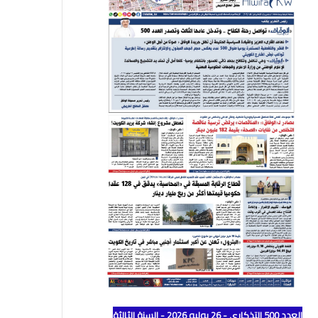
العدد 500 التذكاري - 26 يوليو 2026 - السنة الثالثة