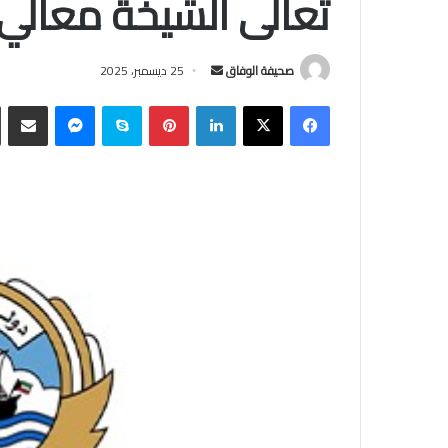
تعالى الشيخة معالي 
أرسل
صحيفة الوفاق
25 ديسمبر، 2025
بريدا
فيسبوك
‫X
لينكدإن
بينتيريست
سكايب
ماسنجر
مشاركة
إلكترونيا