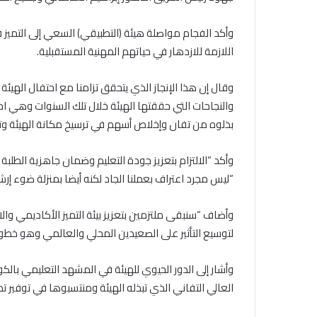
وأكد الفجام مواصلة هيئة (التطبيقي) السعي إلى التمي
اللازمة للازدهار في حياتهم المهنية المستقبلية.
والنجاحات التي حققتها الهيئة خلال تلك السنوات وهي ا
بذلوه من تفان وإخلاص أسهم في ترسيخ مكانة الهيئة وت
وأكد “الالتزام بتعزيز جودة التعليم وضمان جاهزية الطلبة
“ليس مجرد اعتراف بعملنا الجاد لكنه أيضا بمنزلة ضوء إر
وأضاف “سنبقى ملتزمين بتعزيز بيئة التميز الأكاديمي وال
لتوسيع التأثير على الصعيدين المحلي والعالمي وهو خطو
وأشار إلى الدور الحيوي للهيئة في المشهد التعليمي بالك
العالي التفاني الذي تبذله الهيئة ومنتسبوها في توفير ت