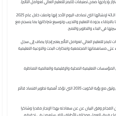
ز بإدراجها ضمن تصنيفات (تايمز للتعليم العالي لعوامل التأثير).
وقالت الهيئة في بيان صحافي بمناسبة احتفالها بالذكرى الـ43 لإنشائها التي تصادف اليوم الأحد إنها واصلت خلال عام 2025
الارتقاء بجودة التعليم والتدريب وتوسيع شراكاتها بما ينسجم مع
ها في البناء والتطوير والتميز.
ايمز للتعليم العالي لعوامل التأثير يعتبر إنجازا يضاف إلى سجل
 على مساهماتها المجتمعية وابتكارات البحث والتوعية التعليمية
 المؤسسات التعليمية المحلية والإقليمية والعالمية المناظرة
وذكرت أنها تسجل هذا الإنجاز سبقا وتميزا يتماشى بشكل وثيق مع رؤية الكويت 2035 التي تؤكد أهمية تطوير اقتصاد قائم
سن الفجام وفق البيان عن عن سعادته بهذا الإنجاز مقدرا وشاكرا
عضاء فريق العمل ومختلف الأطراف التي ساهمت في تحقيقه.