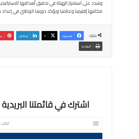
وشدد على استمرار الهيئة في تحقيق أهدافها الاستراتيجية
مكانتها إقليميا وعالميا ويؤكد دورها الوطني في إعداد كوا
شارك
فيسبوك
‫X
لينكدإن
بي
الطباعة
اشترك في قائمتنا البريدية
اكتب
بريدك
الالكتروني