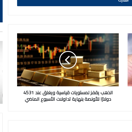
الذهب
يقفز
لمستويات
قياسية
ويغلق
عند
4531
دولارًا
للأونصة
بنهاية
الذهب يقفز لمستويات قياسية ويغلق عند 4531
تداولات
دولارًا للأونصة بنهاية تداولات الأسبوع الماضي
الأسبوع
الماضي