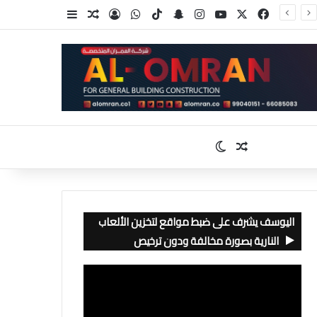
‫X
فيسبوك
‫YouTube
انستقرام
سناب تشات
‫TikTok
واتساب
تسجيل الدخول
مقال عشوائي
إضافة عمود جا
مقال عشوائي
الوضع المظلم
اليوسف يشرف على ضبط مواقع لتخزين الألعاب
النارية بصورة مخالفة ودون ترخيص
مشغل
الفيديو