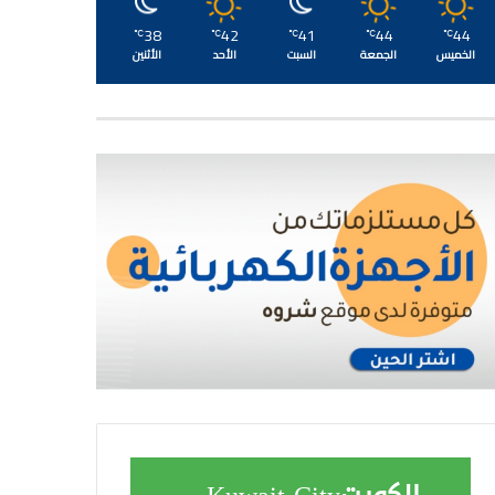
38
42
41
44
44
℃
℃
℃
℃
℃
الخميس
الجمعة
السبت
الأحد
الأثنين