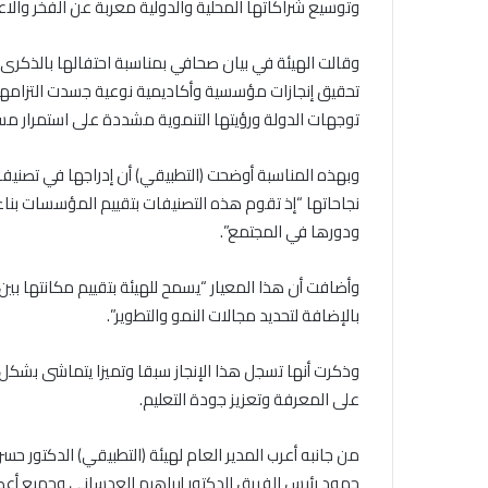
وتوسيع شراكاتها المحلية والدولية معربة عن الفخر والاعتزا
تحقيق إنجازات مؤسسية وأكاديمية نوعية جسدت التزامها ب
توجهات الدولة ورؤيتها التنموية مشددة على استمرار مسيرت
وبهذه المناسبة أوضحت (التطبيقي) أن إدراجها في تصنيفات ت
نجاحاتها “إذ تقوم هذه التصنيفات بتقييم المؤسسات بناء
ودورها في المجتمع”.
وأضافت أن هذا المعيار “يسمح للهيئة بتقييم مكانتها بين
بالإضافة لتحديد مجالات النمو والتطوير”.
على المعرفة وتعزيز جودة التعليم.
من جانبه أعرب المدير العام لهيئة (التطبيقي) الدكتور ح
جهود رئيس الفريق الدكتور إبراهيم العدساني وجميع أ