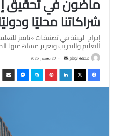
ماضون في تحقيق إنج
شراكاتنا محليًا ودوليًا
إدراج الهيئة في تصنيفات «تايمز للتعلي
التعليم والتدريب وتعزيز مساهمتها ال
أرسل
صحيفة الوفاق
28 ديسمبر، 2025
بريدا
فيسبوك
‫X
لينكدإن
بينتيريست
سكايب
ماسنجر
مشاركة
إلكترونيا