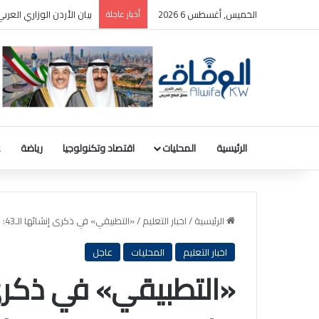
الخميس, أغسطس 6 2026
أخبار عاجلة
بيان الأردن الوزاري الع
الرئيسية
المحليات
اقتصاد وتكنولوجيا
رياضة
ع
الرئيسية
/
اخبار التعليم
/
«التطبيقي» في ذكرى إنشائها الـ43: ماضون في تحقيق إنجازات نوعية وتوسيع شراكاتنا محليًا ودوليًا
اخبار التعليم
المحليات
عاجل