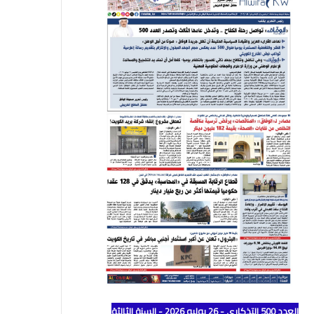
العدد 500 التذكاري - 26 يوليو 2026 - السنة الثالثة