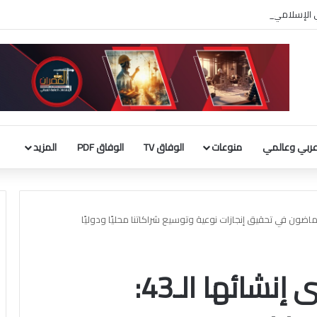
ربي الإسلامي : إطلاق تحرك لحشد موقف دولي لاحترام الوضع التاريخي بالقدس
ربي وعالمي
منوعات
الوفاق TV
الوفاق PDF
المزيد
«التطبيقي» في ذكرى إنشائها الـ43: