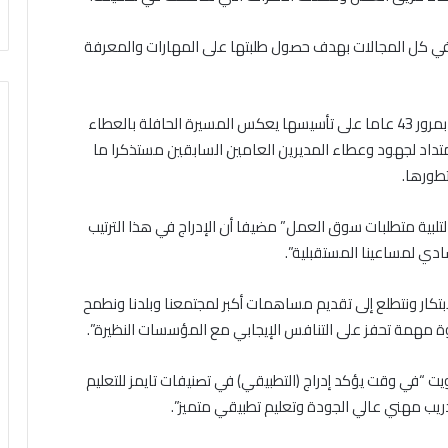
ز في كل المجالات بهدف حصول طلبتها على المهارات والمعرفة
وقال إن هذا الإنجاز الذي يتحقق تزامنا مع احتفال الهيئة بمرور 43 عاما على تأسيسها يعكس المسيرة الحافلة بالعطاء
متداد لجهود وعطاء المديرين العامين السابقين مستذكرا ما
طورها.
 لتلبية متطلبات سوق العمل” مضيفا أن الإدراج في هذا الترتيب
شادي لمساعينا المستقبلية”.
ابتكار ونتطلع إلى تقديم مساهمات أكبر لمجتمعنا وبلدنا ونطمح
ة مهمة تحفز على التنافس الإيجابي مع المؤسسات النظيرة”.
ويت “في وقت يؤكد إدراج (التطبيقي) في تصنيفات تايمز للتعليم
دريب مهني عالي الجودة وتعليم تطبيقي متميز”.