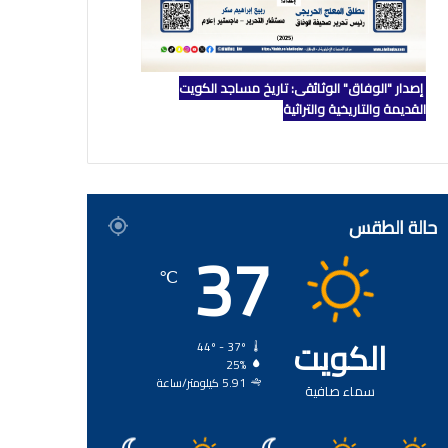
إصدار "الوفاق" الوثائقي: تاريخ مساجد الكويت
القديمة والتاريخية والتراثية
حالة الطقس
37
℃
الكويت
44º - 37º
25%
5.91 كيلومتر/ساعة
سماء صافية