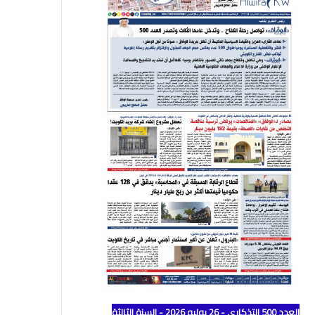
العدد 500 التذكاري - 26 يوليو 2026 - السنة الثالثة