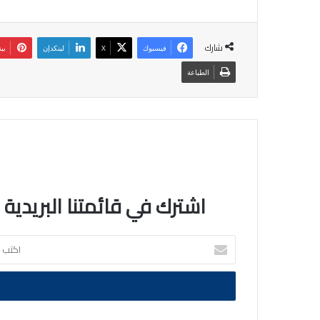
شارك
فيسبوك
‫X
لينكدإن
بي
الطباعة
اشترك في قائمتنا البريدية
اكتب
بريدك
الالكتروني