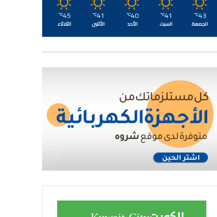
45
41
40
41
43
℃
℃
℃
℃
℃
الجمعة
السبت
الأحد
الأثنين
الثلاثاء