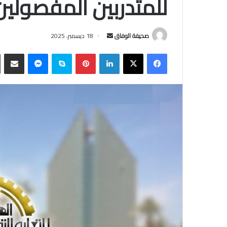
للمتدربين المفصولين اعتبا
أرسل
صحيفة الوفاق
18 ديسمبر، 2025
بريدا
فيسبوك
‫X
لينكدإن
بينتيريست
سكايب
ماسنجر
مشاركة
إلكترونيا