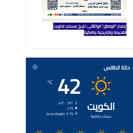
إصدار "الوفاق" الوثائقي: تاريخ مساجد الكويت
القديمة والتاريخية والتراثية
حالة الطقس
42
℃
الكويت
43º - 39º
21%
3.76 كيلومتر/ساعة
سماء صافية