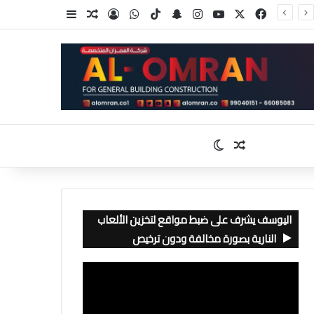
‫X
فيسبوك
‫YouTube
انستقرام
سناب تشات
‫TikTok
واتساب
تسجيل الدخول
مقال عشوائي
إضافة عمود جا
مقال عشوائي
الوضع المظلم
اليوسف يشرف على ضبط مواقع لتخزين الألعاب
النارية بصورة مخالفة ودون ترخيص
مشغل
الفيديو