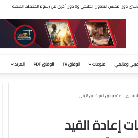
لثقافة يطلق فعاليات «نادي المبدعين» للأطفال ضمن مهرجان «صيفي ثقافي 18»
ربي وعالمي
منوعات
الوفاق TV
الوفاق PDF
المزيد
بين المفصولين اعتبارًا من 8 يناير
ت إعادة القيد