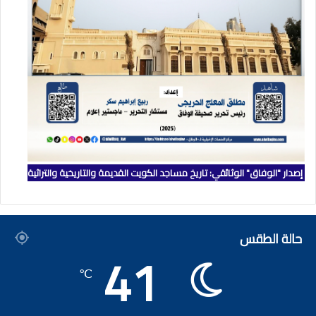
إصدار "الوفاق" الوثائقي: تاريخ مساجد الكويت القديمة والتاريخية والتراثية
حالة الطقس
41
℃