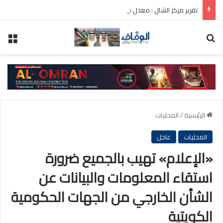
تقرير مركز الشال : معدل سعر برميل النفط الكويتي لشهر يوليو 81.9 دولار أمريكي
بحث عن
الق
الرئيسية
/
المحليات
المحليات
عاجل
«الإعلام» تهيب بالجميع ضرورة
استقاء المعلومات والبيانات عن
الشأن الخارجي من الجهات الحكومية
الكويتية