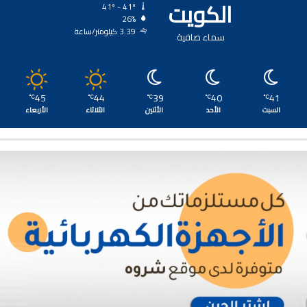
الكويت
41º - 41º
26%
3.39 كيلومتر/ساعة
سماء صافية
45
44
39
40
41
℃
℃
℃
℃
℃
السبت
الأحد
الأثنين
الثلاثاء
الأربعاء