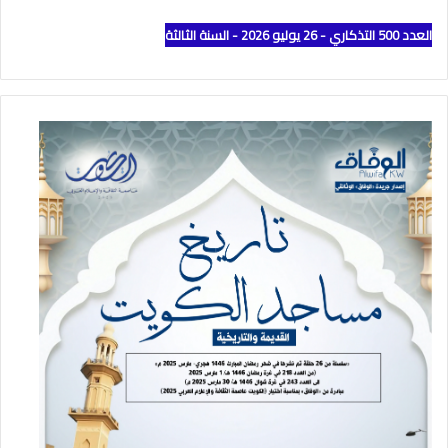
العدد 500 التذكاري - 26 يوليو 2026 - السنة الثالثة