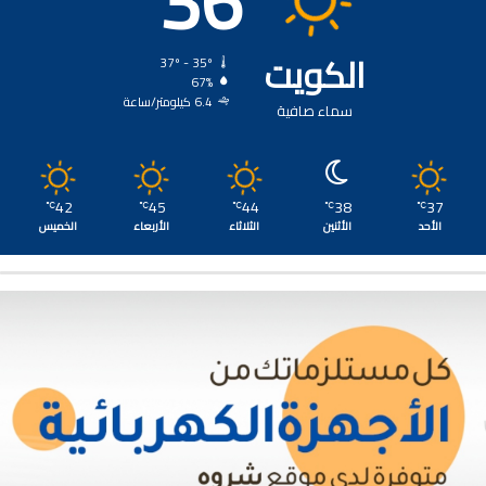
36
الكويت
37º - 35º
67%
6.4 كيلومتر/ساعة
سماء صافية
42
45
44
38
37
℃
℃
℃
℃
℃
الأحد
الأثنين
الثلاثاء
الأربعاء
الخميس