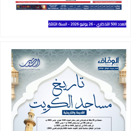
العدد 500 التذكاري - 26 يوليو 2026 - السنة الثالثة