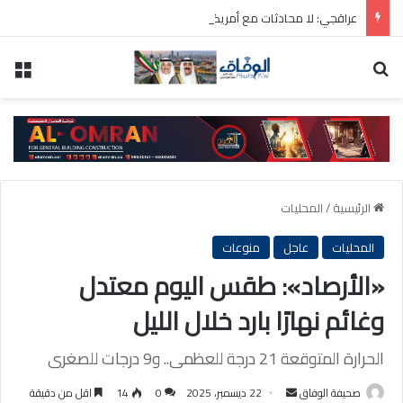
عراقجي: لا محادثات مع أمريكا ما دامت تنتهك الاتفاق المؤقت
بحث عن
الق
الرئيسية
/
المحليات
المحليات
عاجل
منوعات
«الأرصاد»: طقس اليوم معتدل
وغائم نهارًا بارد خلال الليل
الحرارة المتوقعة 21 درجة للعظمى.. و9 درجات للصغرى
أرسل
صحيفة الوفاق
22 ديسمبر، 2025
0
14
اقل من دقيقة