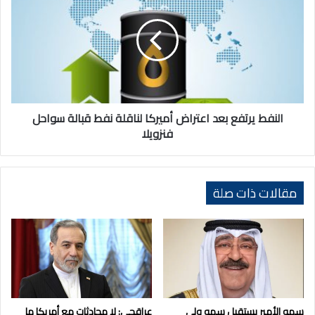
بعد
اعتراض
أميركا
لناقلة
نفط
قبالة
سواحل
فنزويلا
النفط يرتفع بعد اعتراض أميركا لناقلة نفط قبالة سواحل
فنزويلا
مقالات ذات صلة
سمو الأمير يستقبل سمو ولي
عراقجي: لا محادثات مع أمريكا ما