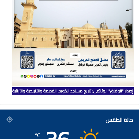
إصدار "الوفاق" الوثائقي: تاريخ مساجد الكويت القديمة والتاريخية والتراثية
حالة الطقس
℃