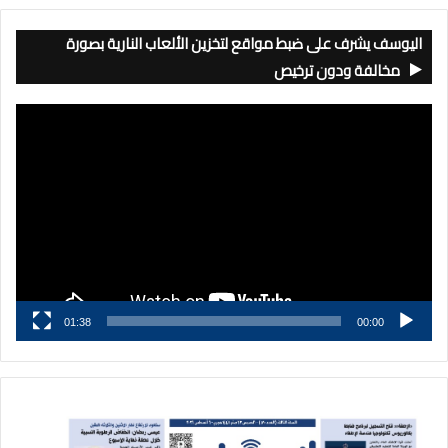
اليوسف يشرف على ضبط مواقع لتخزين الألعاب النارية بصورة
مخالفة ودون ترخيص
مشغل
الفيديو
01:38
00:00