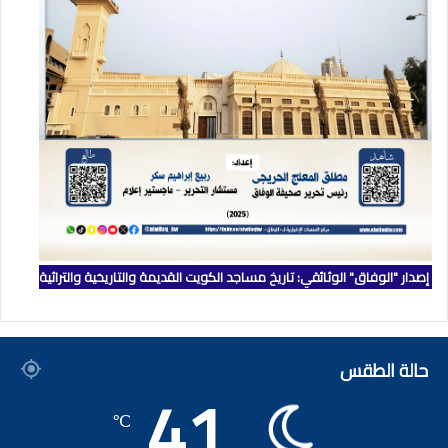
إصدار "الوفاق" الوثائقي: تاريخ مساجد الكويت القديمة والتاريخية والتراثية
حالة الطقس
41
℃