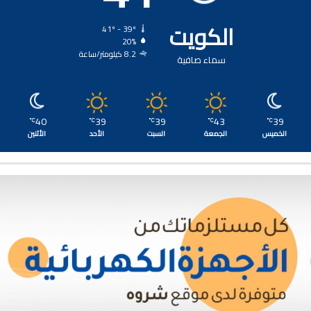
الكويت
41º - 39º
20%
8.2 كيلومتر/ساعة
سماء صافية
40
39
39
43
39
℃
℃
℃
℃
℃
الخميس
الجمعة
السبت
الأحد
الأثنين