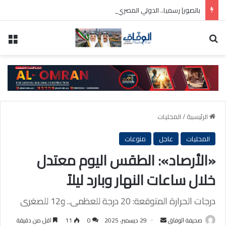
بالصور| رسميا.. الدولي المصري محمد صلاح في طرابزون التركي
بحث عن
الق
الرئيسية
/
المحليات
المحليات
عاجل
منوعات
«الأرصاد»: الطقس اليوم معتدل
خلال ساعات النهار وبارد ليلاً
درجات الحرارة المتوقعة: 20 درجة للعظمى.. و12 للصغرى
أرسل
صحيفة الوفاق
29 ديسمبر، 2025
0
11
اقل من دقيقة