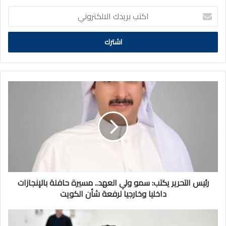
اكتب
بريدك
الالكتروني
رئيس
التحرير
يكتب:
سمو
ولي
العهد..
مسيرة
حافلة
بالإنجازات
داخليا
رئيس التحرير يكتب: سمو ولي العهد.. مسيرة حافلة بالإنجازات
وخارجيا
داخليا وخارجيا لرفعة شأن الكويت
لرفعة
شأن
طلبة
الكويت
الصفين