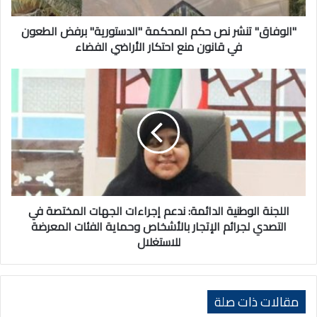
في
قانون
"الوفاق" تنشر نص حكم المحكمة "الدستورية" برفض الطعون
منع
في قانون منع احتكار الأراضي الفضاء
احتكار
الأراضي
اللجنة
الفضاء
الوطنية
الدائمة:
ندعم
إجراءات
الجهات
المختصة
في
التصدي
لجرائم
اللجنة الوطنية الدائمة: ندعم إجراءات الجهات المختصة في
الإتجار
التصدي لجرائم الإتجار بالأشخاص وحماية الفئات المعرضة
بالأشخاص
للاستغلال
وحماية
الفئات
المعرضة
للاستغلال
مقالات ذات صلة