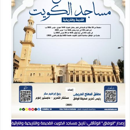
إصدار "الوفاق" الوثائقي: تاريخ مساجد الكويت القديمة والتاريخية والتراثية