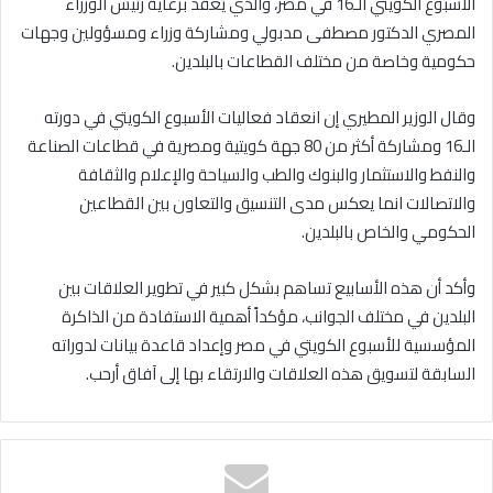
الأسبوع الكويتي الـ16 في مصر، والذي يُعقد برعاية رئيس الوزراء
المصري الدكتور مصطفى مدبولي ومشاركة وزراء ومسؤولين وجهات
حكومية وخاصة من مختلف القطاعات بالبلدين.
وقال الوزير المطيري إن انعقاد فعاليات الأسبوع الكويتي في دورته
الـ16 ومشاركة أكثر من 80 جهة كويتية ومصرية في قطاعات الصناعة
والنفط والاستثمار والبنوك والطب والسياحة والإعلام والثقافة
والاتصالات انما يعكس مدى التنسيق والتعاون بين القطاعين
الحكومي والخاص بالبلدين.
وأكد أن هذه الأسابيع تساهم بشكل كبير في تطوير العلاقات بين
البلدين في مختلف الجوانب، مؤكداً أهمية الاستفادة من الذاكرة
المؤسسية للأسبوع الكويتي في مصر وإعداد قاعدة بيانات لدوراته
السابقة لتسويق هذه العلاقات والارتقاء بها إلى آفاق أرحب.