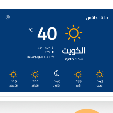
حالة الطقس
40
℃
الكويت
42º - 40º
21%
4.51 كيلومتر/ساعة
سماء صافية
45
44
40
39
42
℃
℃
℃
℃
℃
السبت
الأحد
الأثنين
الثلاثاء
الأربعاء