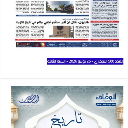
العدد 500 التذكاري - 26 يوليو 2026 - السنة الثالثة