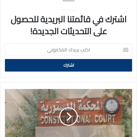
اشترك في قائمتنا البريدية للحصول
على التحديثات الجديدة!
اكتب
بريدك
الالكتروني
"الوفاق"
تنشر
نص
حكم
المحكمة
"الدستورية"
برفض
الطعون