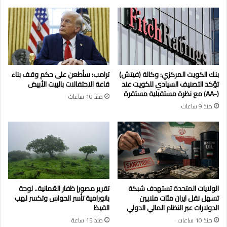
بنك الكويت المركزي: وكالة (فيتش)
ترامب: سأطعن على حكم وقف بناء
تؤكد التصنيف السيادي للكويت عند
قاعة الاحتفالات بالبيت الأبيض
(-AA) مع نظرة مستقبلية مستقرة
منذ 10 ساعات
منذ 9 ساعات
الولايات المتحدة تستهدف شبكة
تقرير مصور| ظفار العُمانية.. لوحة
تسهل نقل ايران مئات ملايين
بانورامية تأسر الحواس وتكسر لهب
الدولارات عبر النظام المالي الدولي
القيظ
منذ 10 ساعات
منذ 15 ساعة