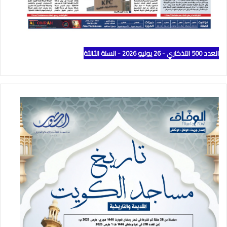
العدد 500 التذكاري - 26 يوليو 2026 - السنة الثالثة