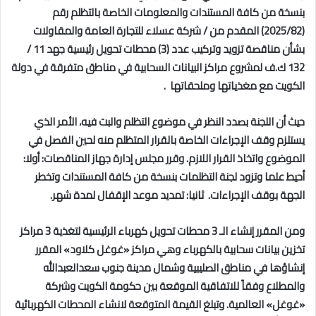
بنسخة من كافة المستندات والمعلومات الخاصة بالتظلم رقم
(2025/82) المقدم من / شركة عسلاء للتجارة العامة والمقاولات
بشأن مناقصة تزويد وتركيب عدد (3) محطات تحويل رئيسية جهد 11 /
132 ك.ف لمشروع مراكز البيانات السحابية في مناطق متفرقة في دولة
الكويت مع مغذياتها وملحقاتها .
حيث أن اللجنة بصدد النظر في موضوع التظلم والبت فيه، الأمر الذي
يستلزم وقف الإجراءات الخاصة بالقرار المتظلم منه لحين الفصل في
الموضوع واتخاذ القرار اللازم
.
وقرر مجلس إدارة جهاز المناقصات: أولا:
أحيط علما وتزود لجنة التظلمات بنسخة من كافة المستندات وتخطر
الجهة بوقف الإجراءات
.
ثانيا: تمديد موعد الإقفال لمدة شهر
.
ومن المقرر إنشاء الـ 3 محطات تحويل كهرباء الرئيسية لتغذية 3 مراكز
تخزين بيانات سحابية بالكهرباء وهي مراكز «غوغل كلاود» المقرر
إنشاؤها في مناطق الصليبية وشمال مدينة جنوب سعدالعبدالله
والمطلاع وفقاً للاتفاقية الموقعة بين حكومة الكويت وشركة
«غوغل» العالمية.
وتبلغ القيمة المتوقعة لانشاء المحطات الكهربائية