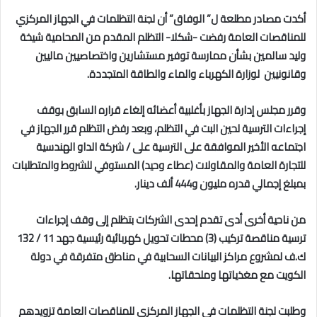
أكدت مصادر مطلعة ل” الوفاق” أن
لجنة التظلمات
في الجهاز المركزي
للمناقصات العامة
رفضت -شكلا- التظلم المقدم من المحامية شيخة
وليد سالمين بشأن ممارسة توفير مستشارين واختصاصيين ماليين
وقانونيين لوزارة الكهرباء والماء والطاقة المتجددة.
وقرر مجلس إدارة الجهاز بأغلبية أعضائه إلغاء قراره السابق بوقف
إجراءات الترسية لحين البت في التظلم، وبعد رفض التظلم قرر الجهاز في
اجتماعه الأخير الموافقة على الترسية على / شركة الداو الهندسية
للتجارة العامة والمقاولات (عطاء وحيد) المستوفي للشروط والمتطلبات
بمبلغ إجمالي قدره مليون و444 ألف دينار.
من ناحية أخرى
أدى تقدم إحدى الشركات بتظلم إلى وقف إجراءات
ترسية مناقصة تركيب (3) محطات تحويل كهربائية رئيسية جهد 11 / 132
ك.ف لمشروع مراكز البيانات السحابية في مناطق متفرقة في دولة
الكويت مع مغذياتها وملحقاتها.
وطلبت لجنة التظلمات في الجهاز المركزي للمناقصات العامة تزويدهم