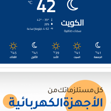
42
℃
الكويت
42º - 39º
28%
4.62 كيلومتر/ساعة
سماء صافية
45
41
39
41
41
℃
℃
℃
℃
℃
الجمعة
السبت
الأحد
الأثنين
الثلاثاء