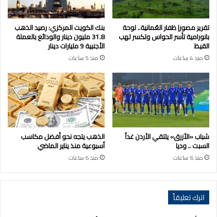
تقرير مصور| ظفار العُمانية.. لوحة
بنك الكويت المركزي: رصيد الذهب
بانورامية تأسر الحواس وتكسر لهب
31.8 مليون دينار والودائع بالعملة
القيظ
الأجنبية 9 مليارات دينار
منذ 4 ساعات
منذ 5 ساعات
شباب «الأزرق» يلتقي الأردن غداً
الذهب يتجه نحو أفضل مكاسب
السبت .. وديا
أسبوعية منذ يناير الماضي
منذ 6 ساعات
منذ 6 ساعات
اترك تعليقاً