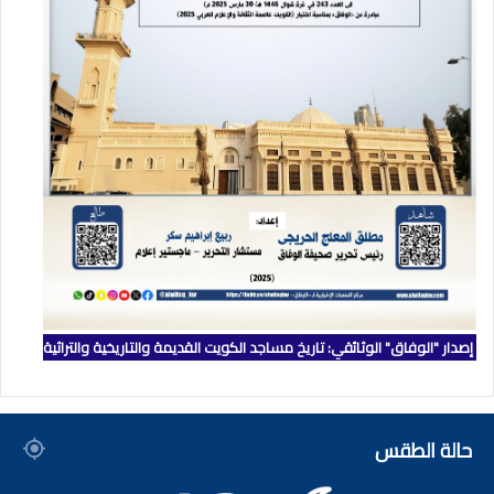
إصدار "الوفاق" الوثائقي: تاريخ مساجد الكويت القديمة والتاريخية والتراثية
حالة الطقس