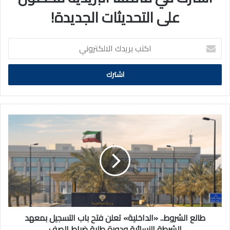
على التحديثات الجديدة!
اكتب
بريدك
الالكتروني
طالع
الشروط..
«الداخلية»
تعلن
فتح
باب
التسجيل
بمعهد
الشرطة
النسائية
طالع الشروط.. «الداخلية» تعلن فتح باب التسجيل بمعهد
ودورة
الشرطة النسائية ودورة طلبة ضباط الصف