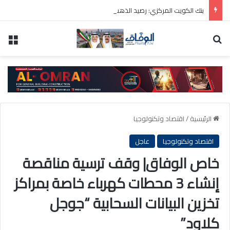
بنك الكويت المركزي: رصيد الذهب 31.8 مليون دينار والودائع بالعملة الأجنبية 9 مليارات دينار
بحث عن
الق
الرئيسية
/
اقتصاد وتكنولوجيا
اقتصاد وتكنولوجيا
عاجل
خاص الوفاق| وقف ترسية مناقصة
إنشاء 3 محطات كهرباء خاصة بمراكز
تخزين البيانات السحابية “جوجل
كلاود”