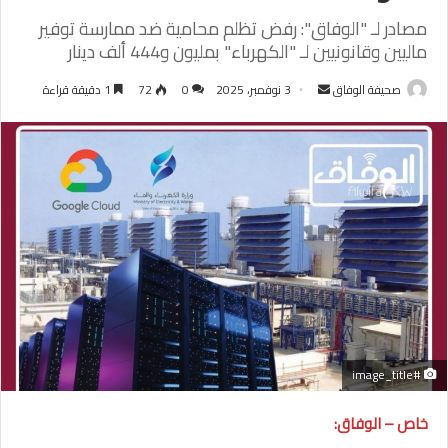
مصادر لـ "الوفاق": رفض تظلم محامية ضد ممارسة توفير
ماليين وقانونيين لـ "الكهرباء" بمليون و444 ألف دينار
أرسل
صحيفة الوفاق
3 نوفمبر، 2025
0
72
1 دقيقة قراءة
بريدا
إلكترونيا
#image_title
خاص – الوفاق: