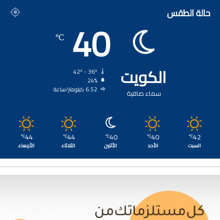
حالة الطقس
40
℃
الكويت
42º - 36º
24%
6.52 كيلومتر/ساعة
سماء صافية
44
44
40
40
42
℃
℃
℃
℃
℃
السبت
الأحد
الأثنين
الثلاثاء
الأربعاء