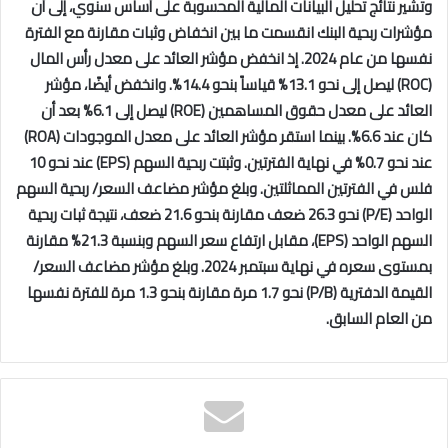
وتشير نتائج تحليل البيانات المالية المحسوبة على أساس سنوي، إلى أن
مؤشرات ربحية البنك انقسمت ما بين انخفاض وثبات مقارنة مع الفترة
نفسها من عام 2024. إذ انخفض مؤشر العائد على معدل رأس المال
(‏
ROC
‏) ليصل إلى نحو 13.1% قياساً بنحو 14.4%. وانخفض أيضًا، مؤشر
العائد على معدل حقوق المساهمين (‏
ROE
‏) ليصل إلى 6.1% بعد أن
كان عند 6.6%. بينما استقر مؤشر العائد على معدل الموجودات ‏‏(‏
ROA
‏)
عند نحو 0.7% في نهاية الفترتين. وثبتت ربحية السهم (
EPS
) عند نحو 10
فلس في الفترتين المماثلتين. وبلغ مؤشر مضاعف السعر/ ربحية السهم
الواحد (
P/E
) نحو 26.3 ضعف مقارنة بنحو 21.6 ضعف، نتيجة ثبات ربحية
السهم الواحد (
EPS
)، مقابل ارتفاع سعر السهم وبنسبة 21.3% مقارنة
بمستوى سعره في نهاية سبتمبر 2024. وبلغ مؤشر ‏مضاعف السعر/
القيمة الدفترية (‏
P/B
‏) نحو 1.7 مرة مقارنة بنحو 1.3 مرة للفترة نفسها
من العام السابق.