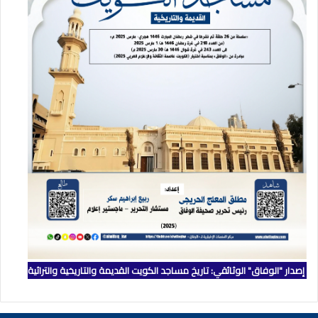
إصدار "الوفاق" الوثائقي: تاريخ مساجد الكويت القديمة والتاريخية والتراثية