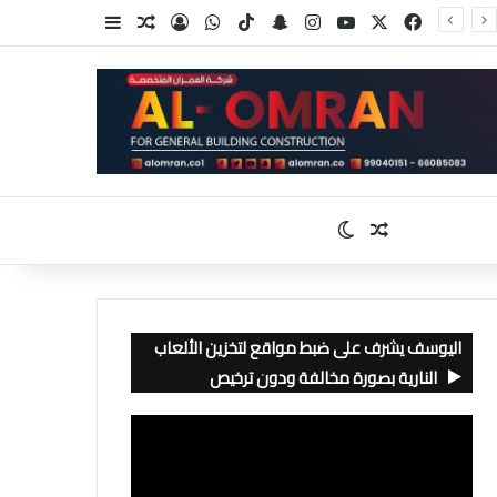
‫X
فيسبوك
‫YouTube
انستقرام
سناب تشات
‫TikTok
واتساب
تسجيل الدخول
مقال عشوائي
إضافة عمود جا
مقال عشوائي
الوضع المظلم
اليوسف يشرف على ضبط مواقع لتخزين الألعاب
النارية بصورة مخالفة ودون ترخيص
مشغل
الفيديو