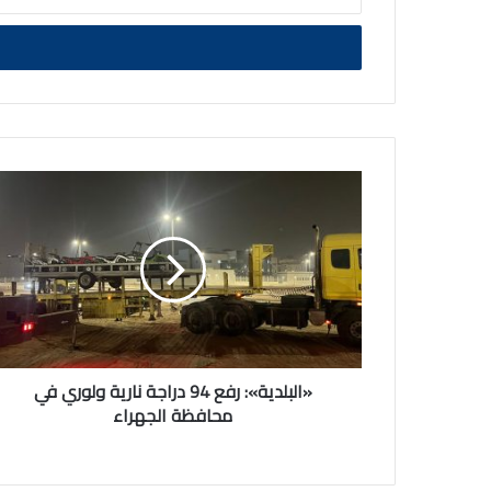
بريدك
الالكتروني
«البلدية»:
رفع
94
دراجة
نارية
ولوري
في
محافظة
الجهراء
«البلدية»: رفع 94 دراجة نارية ولوري في
محافظة الجهراء