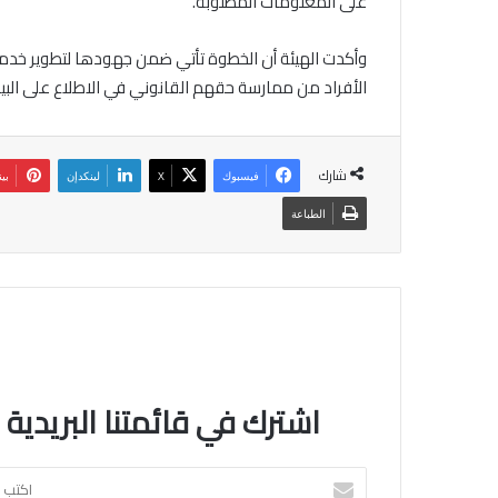
على المعلومات المطلوبة.
وأكدت الهيئة أن الخطوة تأتي ضمن جهودها لتطوير خدماته
الأفراد من ممارسة حقهم القانوني في الاطلاع على البي
شارك
فيسبوك
‫X
لينكدإن
بي
الطباعة
اشترك في قائمتنا البريدية
اكتب