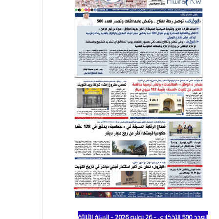
العدد 500 التذكاري - 26 يوليو 2026 - السنة الثالثة