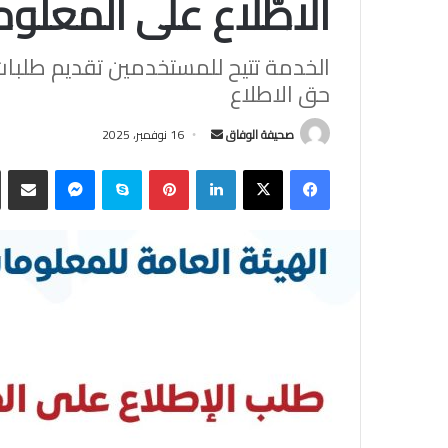
الاطّلاع على المعل
الخدمة تتيح للمستخدمين تقديم طلبات
حق الاطلاع
أرسل
صحيفة الوفاق
16 نوفمبر، 2025
بريدا
فيسبوك
‫X
لينكدإن
بينتيريست
سكايب
ماسنجر
مشاركة
إلكترونيا