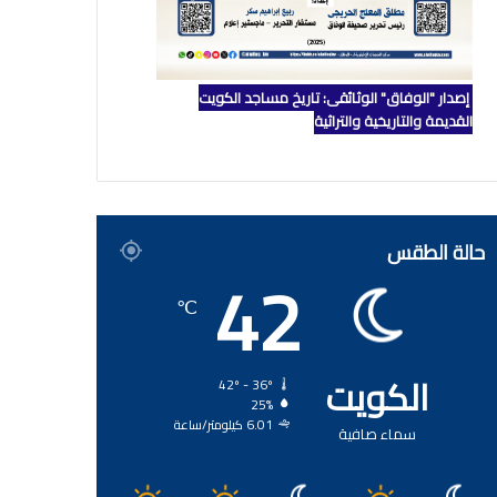
إصدار "الوفاق" الوثائقي: تاريخ مساجد الكويت
القديمة والتاريخية والتراثية
حالة الطقس
42
℃
الكويت
42º - 36º
25%
6.01 كيلومتر/ساعة
سماء صافية