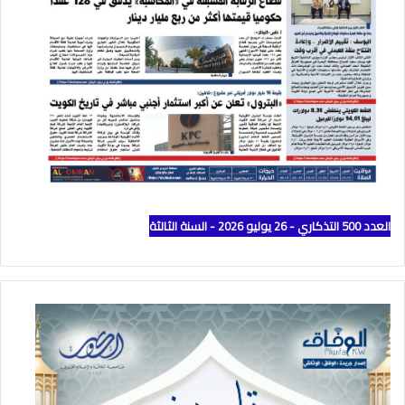
العدد 500 التذكاري - 26 يوليو 2026 - السنة الثالثة