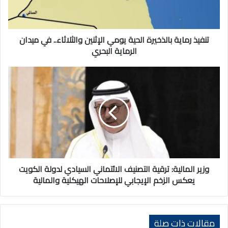
والثلاثاء..
في
ميدان
الرماية
تنفيذ رماية بالذخيرة الحية يومي الإثنين والثلاثاء.. في ميدان
البحري
الرماية البحري
وزير
المالية:
ترقية
التصنيف
الائتماني
السيادي
لدولة
الكويت
يعكس
الزخم
وزير المالية: ترقية التصنيف الائتماني السيادي لدولة الكويت
الإيجابي
يعكس الزخم الإيجابي للإصلاحات الهيكلية والمالية
للإصلاحات
الهيكلية
والمالية
مقالات ذات صلة