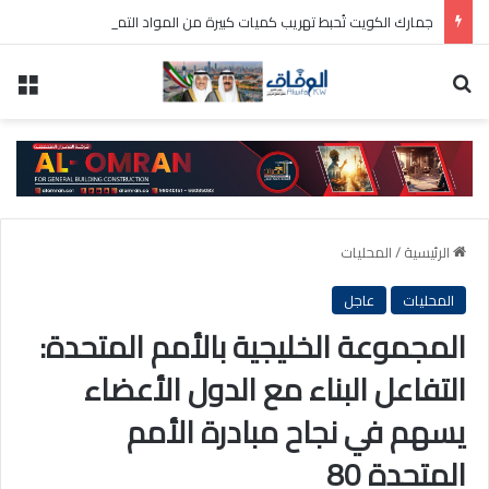
جمارك الكويت تُحبط تهريب كميات كبيرة من المواد التموينية عبر شاحنات متجهة إلى مصر
بحث عن
الق
الرئيسية
/
المحليات
المحليات
عاجل
المجموعة الخليجية بالأمم المتحدة:
التفاعل البناء مع الدول الأعضاء
يسهم في نجاح مبادرة الأمم
المتحدة 80