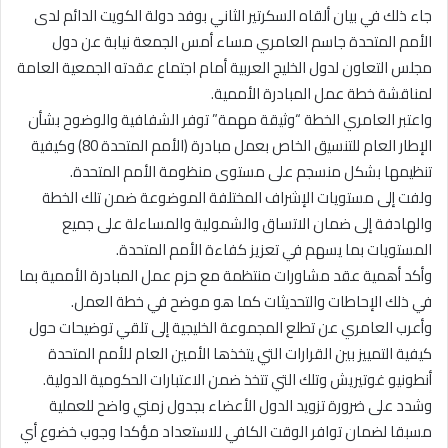
جاء ذلك في بيان ألقاه السكرتير الثاني بوفد دولة الكويت الدائم لدى
الأمم المتحدة جاسم العامري مساء أمس الجمعة نيابة عن دول
مجلس التعاون لدول الخليج العربية أمام اجتماع عقدته الجمعية العامة
لمناقشة خطة عمل المبادرة الأممية.
واعتبر العامري الخطة “وثيقة مهمة” توفر الشفافية والوضوح بشأن
الإطار العام للتنسيق الخاص بعمل مبادرة (الأمم المتحدة 80) وكيفية
تنظيمها بشكل منسجم على مستوى منظومة الأمم المتحدة.
ولفت إلى مستويات الإشراف المختلفة الموضوعة ضمن تلك الخطة
والهادفة إلى ضمان الاتساق والشمولية والمساءلة على جميع
المستويات بما يسهم في تعزيز كفاءة الأمم المتحدة.
وأكد أهمية عقد مشاورات منتظمة مع حزم عمل المبادرة الأممية بما
في ذلك الإحاطات والتحديثات كما هو موضح في خطة العمل.
وأعرب العامري عن تطلع المجموعة الخليجية إلى تلقي توضيحات حول
كيفية التمييز بين القرارات التي يتخذها الأمين العام للأمم المتحدة
أنطونيو غوتيريش وتلك التي تتخذ ضمن الاعتبارات الحكومية الدولية.
وشدد على ضرورة تزويد الدول الأعضاء بجدول زمني واضح للعملية
مسبقا لضمان توافر الوقت الكافي للاستعداد مؤكدا وجوب خضوع أي