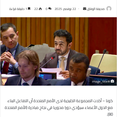
أرسل
صحيفة الوفاق
22 نوفمبر، 2025
0
22
1 دقيقة قراءة
بريدا
إلكترونيا
#image_title
كونا – أكدت المجموعة الخليجية لدى الأمم المتحدة أن التفاعل البناء
مع الدول الأعضاء سيؤدي دورا محوريا في نجاح مبادرة (الأمم المتحدة
80).