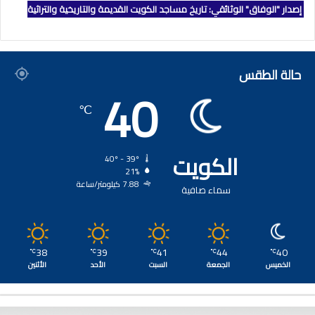
إصدار "الوفاق" الوثائقي: تاريخ مساجد الكويت القديمة والتاريخية والتراثية
حالة الطقس
40
℃
الكويت
40º - 39º
21%
7.88 كيلومتر/ساعة
سماء صافية
38
39
41
44
40
℃
℃
℃
℃
℃
الخميس
الجمعة
السبت
الأحد
الأثنين