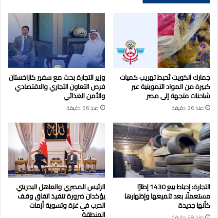
جمارك الكويت تُحبط تهريب كميات
وزير التجارة بحث مع سفير كازاخستان
كبيرة من المواد التموينية عبر
فرص التعاون التجاري والاقتصادي
شاحنات متجهة إلى مصر
والأمن الغذائي
منذ 26 دقيقة
منذ 56 دقيقة
التجارة: إحباط بيع 1430 إطارًا
الرئيس المصري والعاهل البحريني
مستعملًا بعد تلميعها وإظهارها
يؤكدان ضرورة تنفيذ اتفاق وقف
كأنها جديدة
الحرب في غزة وتسوية أزمات
المنطقة
منذ 59 دقيقة