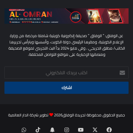
عن الوفاق: ” الوفاق ” صحيفة إلكترونية كويتية شاملة مرخصة من وزارة
الإعلام الكويتية، ومقرها الرئيسي دولة الكويت، وأسسها ويترأس تحريرها
الكاتب/ مطلق الحريجي ، وفي مايو 2024 بدأ البث التجريبي لموقع الصحيفة
ومنصاتها الإخبارية على مواقع التواصل المختلفة.
اكتب
بريدك
الالكتروني
جميع الحقوق محفوظة لجريدة الوفاق2026
تطوير شركة الدار العالمية
‫X
فيسبوك
‫YouTube
انستقرام
سناب
‫TikTok
واتساب