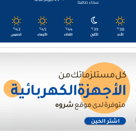
سماء صافية
43
45
44
39
38
℃
℃
℃
℃
℃
الأحد
الأثنين
الثلاثاء
الأربعاء
الخميس