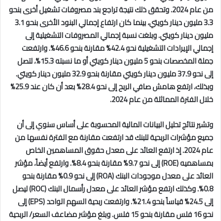
من عام 2024. وتحقق ذلك نتيجة تراجع بند مصروفات تشغيل أخرى بنحو
3.3 مليون دينار كويتي، بينما كان ارتفاع إجمالي البنود الأخرى بنحو 3.1
مليون دينار كويتي. وبلغت نسبة إجمالي المصروفات التشغيلية إلى
إجمالي الإيرادات التشغيلية نحو 42.4% مقارنة بنحو 46.6%. وارتفعت
جملة المخصصات بنحو 5 مليون دينار كويتي أو ما نسبته 15.3%، لتصل
إلى نحو 37.9 مليون دينار كويتي مقارنة بنحو 32.9 مليون دينار كويتي.
وبذلك، ارتفع هامش صافي الربح إلى نحو 28.4% بعد أن كان عند 25.9%
خلال الفترة المماثلة من عام 2024.
وتشير نتائج تحليل البيانات المالية المحسوبة على أساس سنوي إلى أن
جميع مؤشرات الربحية للبنك قد ارتفعت مقارنة مع الفترة نفسها من
عام 2024. إذ ارتفع العائد على معدل حقوق المساهمين الخاص
بمساهميه (
ROE
) إلى نحو 9.7% مقارنة بنحو 8.4%. وارتفع أيضاً، مؤشر
العائد على معدل موجودات البنك (
ROA
) إلى نحو 0.9% مقارنة بنحو
0.8%. وكذلك ارتفع مؤشر العائد على معدل رأسمال البنك (
ROC
) ليصل
إلى 24.5% قياساً بنحو 21.4%. وارتفعت ربحية السهم الواحد (
EPS
) إلى
نحو 16 فلس مقارنة بنحو 15 فلس. وبلغ مؤشر مضاعف السعر/ الربحية