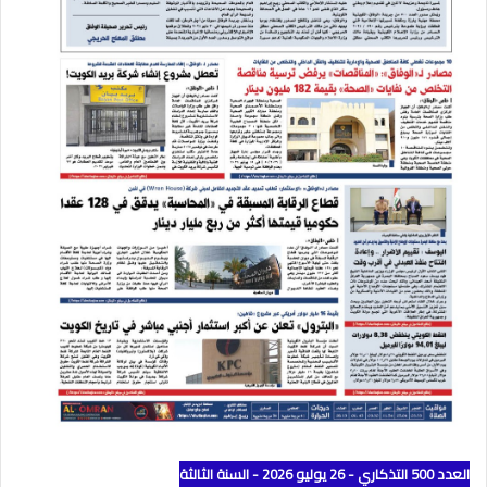
العدد 500 التذكاري - 26 يوليو 2026 - السنة الثالثة