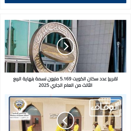
تقرير|
عدد
سكان
الكويت
5.169
مليون
نسمة
بنهاية
الربع
الثالث
تقرير| عدد سكان الكويت 5.169 مليون نسمة بنهاية الربع
من
الثالث من العام الجاري 2025
العام
الجاري
خاص
2025
الوفاق|
عقود
مناقصات
نظافة
وصيانة