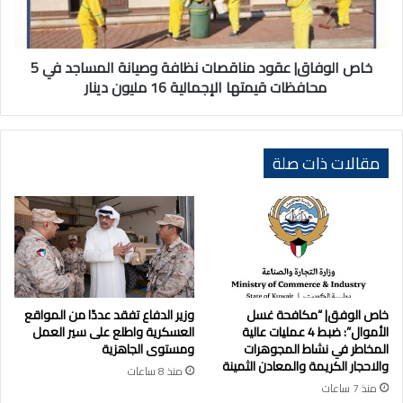
المساجد
في
5
محافظات
خاص الوفاق| عقود مناقصات نظافة وصيانة المساجد في 5
قيمتها
محافظات قيمتها الإجمالية 16 مليون دينار
الإجمالية
16
مليون
دينار
مقالات ذات صلة
خاص الوفق| “مكافحة غسل
وزير الدفاع تفقد عددًا من المواقع
الأموال”: ضبط 4 عمليات عالية
العسكرية واطلع على سير العمل
المخاطر في نشاط المجوهرات
ومستوى الجاهزية
والاحجار الكريمة والمعادن الثمينة
منذ 8 ساعات
منذ 7 ساعات