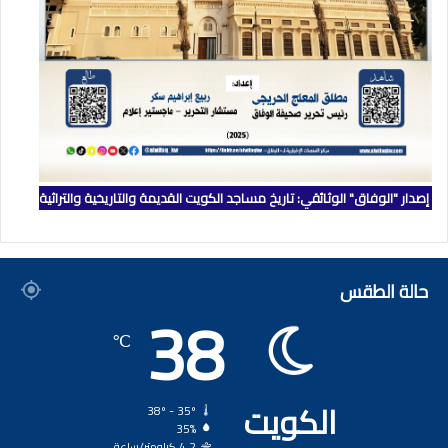
إصدار "الوفاق" الوثائقي: تاريخ مساجد الكويت القديمة والتاريخية والتراثية
حالة الطقس
38
℃
الكويت
38º - 35º
35%
4.2 كيلومتر/ساعة