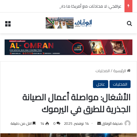
عراقجي: لا محادثات مع أمريكا ما دامت تنتهك الاتفاق المؤقت
بحث عن
الق
الرئيسية
/
المحليات
المحليات
عاجل
الأشغال: مواصلة أعمال الصيانة
الجذرية للطرق في اليرموك
أرسل
صحيفة الوفاق
14 نوفمبر، 2025
0
14
اقل من دقيقة
بريدا