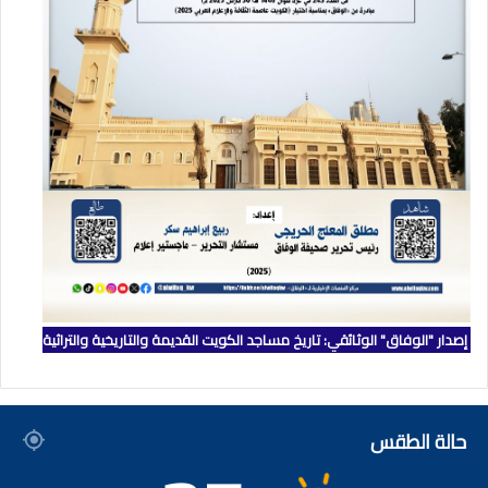
إصدار "الوفاق" الوثائقي: تاريخ مساجد الكويت القديمة والتاريخية والتراثية
حالة الطقس