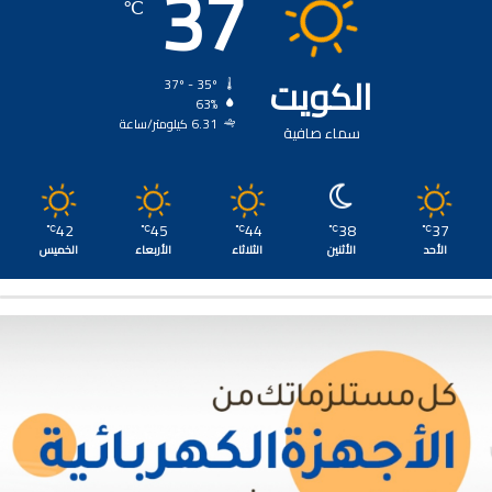
37
℃
الكويت
37º - 35º
63%
6.31 كيلومتر/ساعة
سماء صافية
42
45
44
38
37
℃
℃
℃
℃
℃
الأحد
الأثنين
الثلاثاء
الأربعاء
الخميس