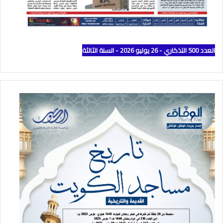
العدد 500 التذكاري - 26 يوليو 2026 - السنة الثالثة