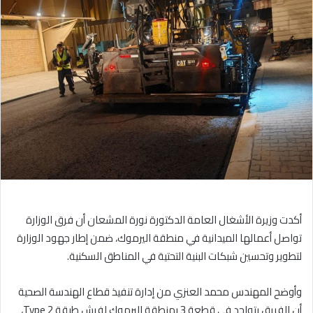
إلكترونيا
أكدت وزيرة الأشغال العامة الدكتورة نورة المشعان أن فرق الوزارة
تواصل أعمالها الميدانية في منطقة اليرموك، ضمن إطار جهود الوزارة
لتطوير وتحسين شبكات البنية التحتية في المناطق السكنية.
وأوضح المهندس محمد العنزي من إدارة تنفيذ قطاع الهندسة الصحية
أن الفريق يتواجد في قطعة 3 بمنطقة اليرموك لفرش طبقة Type 2،