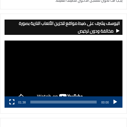
يجب أنت تكون
مسجل الدخول
لتضيف تعليقاً.
اليوسف يشرف على ضبط مواقع لتخزين الألعاب النارية بصورة
مخالفة ودون ترخيص
مشغل
الفيديو
01:38
00:00