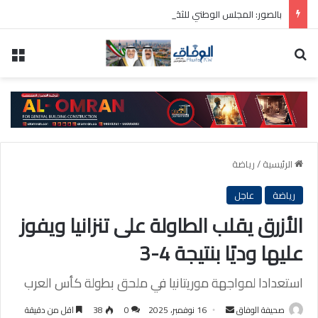
بالصور: المجلس الوطني للثقافة يطلق فعاليات «نادي المبدعين» للأطفال ضمن مهرجان «صيفي ثقافي 18»
بحث عن
الق
الرئيسية
/
رياضة
رياضة
عاجل
الأزرق يقلب الطاولة على تنزانيا ويفوز
عليها وديًا بنتيجة 4-3
استعدادا لمواجهة موريتانيا في ملحق بطولة كأس العرب
أرسل
صحيفة الوفاق
16 نوفمبر، 2025
0
38
اقل من دقيقة