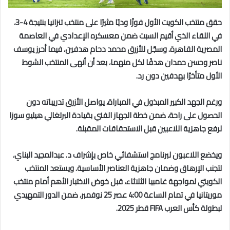
حقق منتخب الكويت الأول فوزًا وديًا مثيرًا على منتخب تنزانيا بنتيجة 4-3،
في اللقاء الذي أقيم السبت ضمن معسكره الإعدادي في العاصمة
المصرية القاهرة.
وسجّل للأزرق محمد دحام هدفين، فيما أحرز يوسف
ناصر وحسن حمدان هدفًا لكل منهما، بعد أن أنهى المنتخب الشوط
الأول متأخرًا بهدفين دون رد.
ورغم الجهد الكبير المبذول في المباراة، يواصل الأزرق تدريباته دون
الحصول على راحة، ضمن خطة الجهاز الفني بقيادة البرتغالي هيليو سوزا
لرفع جاهزية اللاعبين قبل الاستحقاقات المقبلة.
ويخضع اللاعبون لبرنامج استشفائي خاص بإشراف د. عبدالمجيد البناي،
لتجنب الإرهاق وضمان جاهزية العناصر الأساسية.
ويستعد المنتخب
الكويتي لمواجهة غامبيا الثلاثاء، قبل خوض الاختبار الأهم أمام منتخب
موريتانيا في تمام الساعة 4:00 عصر 25 نوفمبر، ضمن الدور التمهيدي
لبطولة كأس العرب
FIFA
قطر 2025.