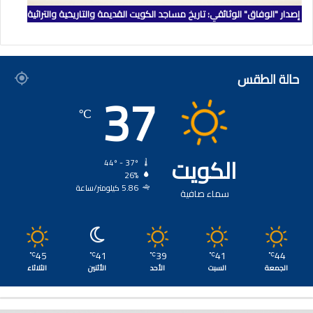
إصدار "الوفاق" الوثائقي: تاريخ مساجد الكويت القديمة والتاريخية والتراثية
حالة الطقس
37
℃
الكويت
44º - 37º
26%
5.86 كيلومتر/ساعة
سماء صافية
45
41
39
41
44
℃
℃
℃
℃
℃
الجمعة
السبت
الأحد
الأثنين
الثلاثاء