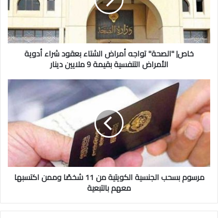
الشتاء
بعقود
شراء
أدوية
الأمراض
التنفسية
خاص| "الصحة" تواجه أمراض الشتاء بعقود شراء أدوية
بقيمة
الأمراض التنفسية بقيمة 9 ملايين دينار
9
ملايين
مرسوم
دينار
بسحب
الجنسية
الكويتية
من
11
شخصًا
وممن
اكتسبها
معهم
مرسوم بسحب الجنسية الكويتية من 11 شخصًا وممن اكتسبها
بالتبعية
معهم بالتبعية