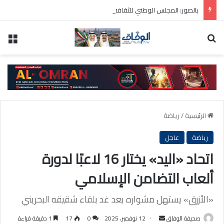
بالصور: المجلس الوطني للثقافة يطلق فعاليات «نادي المبدعين» للأطفال ضمن مهرجان «صيفي ثقافي 18»
بحث عن
الق
الرئيسية
/
رياضة
رياضة
عاجل
اتحاد «اليد» يختار 16 لاعبًا لدورة
ألعاب التضامن الإسلامي
«الأزرق» يستهل مشواره بعد غد بلقاء شقيقه البحريني
أرسل
صحيفة الوفاق
12 نوفمبر، 2025
0
17
1 دقيقة قراءة