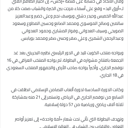
وقال الاتحاد في حسابه على منصة «إكس»، إن اختيار الطاقم الفني
لـ«أزرق اليد» وقع على أسماء مزجت بين الخبرة والشباب ضمت كلا من
عبدالله الخميس وحيدر دشتي ويوسف نجم وعلي خضير وعبدالعزيز
سالمين وصالح الموسوي ومحمد الصانع وحسين المطوع وسعود
الضويحي وسيف العدواني وفواز المشاري وحمود العدواني
وعبدالرحمن الشمري وعلي صفر وحسن صفر ومحمد بويابس.
ويواجه منتخب الكويت لليد في الدور الرئيسي نظيره البحريني بعد غد
الجمعة بافتتاح مشواره في البطولة، ثم يواجه المنتخب العراقي في 16
نوفمبر الجاري، وأخيراً يواجه صاحب الأرض والجمهور المنتخب السعودي
في 18 الجاري.
وكانت الدورة السادسة لدورة ألعاب التضامن الإسلامي انطلقت في
السابع من نوفمبر الجاري في الرياض، وتستمر إلى 21 منه بمشاركة
ثلاثة آلاف رياضي ورياضية من 57 دولة إسلامية.
وتهدف البطولة التي تأتي تحت شعار «أمة واحدة» إلى تعزيز أواصر
التعاون والتقارب بين الشباب في العالم الإسلامي.