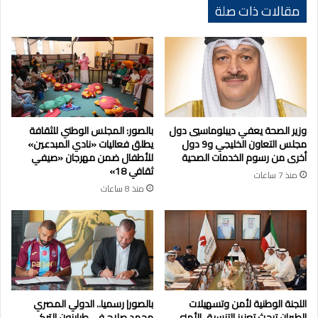
مقالات ذات صلة
وزير الصحة يعفي ديبلوماسيي دول
بالصور: المجلس الوطني للثقافة
مجلس التعاون الخليجي و9 دول
يطلق فعاليات «نادي المبدعين»
أخرى من رسوم الخدمات الصحية
للأطفال ضمن مهرجان «صيفي
ثقافي 18»
منذ 7 ساعات
منذ 8 ساعات
اللجنة الوطنية لأمن وتسهيلات
بالصور| رسميا.. الدولي المصري
الطيران تبحث تعزيز التنسيق الأمني
محمد صلاح في طرابزون التركي