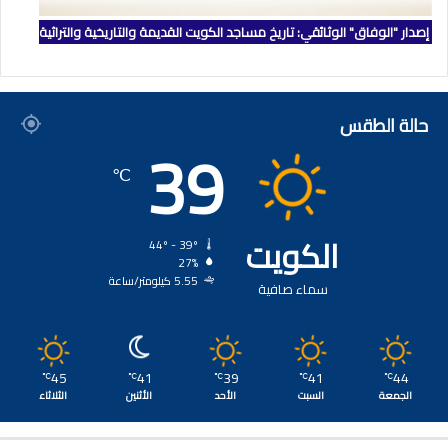
إصدار "الوفاق" الوثائقي: تاريخ مساجد الكويت القديمة والتاريخية والتراثية
حالة الطقس
39
℃
الكويت
44º - 39º
27%
5.55 كيلومتر/ساعة
سماء صافية
45
41
39
41
44
℃
℃
℃
℃
℃
الجمعة
السبت
الأحد
الأثنين
الثلاثاء