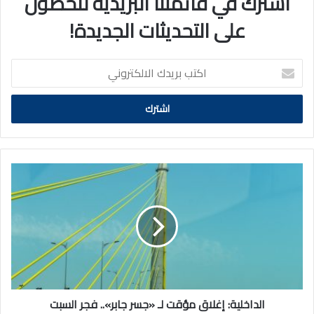
اشترك في قائمتنا البريدية للحصول
على التحديثات الجديدة!
اكتب
بريدك
الالكتروني
الداخلية:
إغلاق
مؤقت
لـ
«جسر
جابر»..
فجر
السبت
الداخلية: إغلاق مؤقت لـ «جسر جابر».. فجر السبت