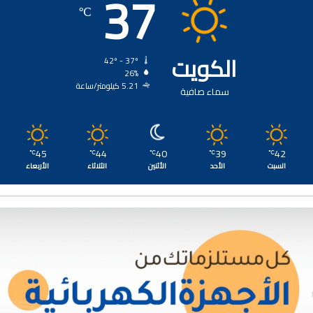
37
℃
الكويت
42º - 37º
26%
5.21 كيلومتر/ساعة
سماء صافية
45
44
40
39
42
℃
℃
℃
℃
℃
السبت
الأحد
الأثنين
الثلاثاء
الأربعاء