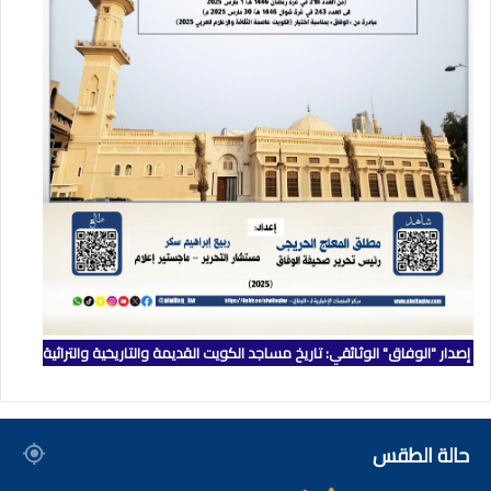
إصدار "الوفاق" الوثائقي: تاريخ مساجد الكويت القديمة والتاريخية والتراثية
حالة الطقس