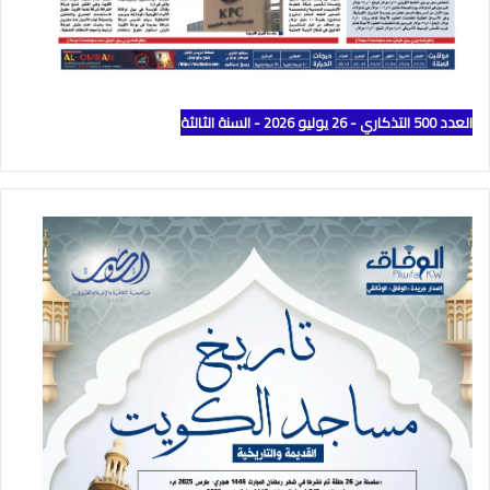
العدد 500 التذكاري - 26 يوليو 2026 - السنة الثالثة