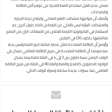
تضمن عدم تقليل استخدام النفط للقدرة على توفير أمن الطاقة
والامدادات.
وأضاف أن مواجهة مشكلات التغير المناخي وارتفاع درجة الحرارة
والمشكلات البيئية ليس بالتخلي عن النفط بل باتخاذ حلول آخرى عبر
الاستثمار في التكنولوجيا اللازمة للتخلص من الانبعاثات التي من المقرر
مناقشتها بـ(كوب 30) في البرازيل.
وأوضح أن الطاقة المتجددة تمثل عنصرا مكملا لدور النفط وليس بديلا
عنه موضحا أن الطاقة المتجددة في مزيج الطاقة العالمي تشكل في
الوقت الراهن نسبة تتراوح بين 3 إلى 4 في المئة فقط بينما يشكل
الوقود الاحفوري كالفحم والنفط والغاز 80 في المئة من مزيج الطاقة
العالمي منذ سنوات عديدة سابقة وصولا للوقت الحالي.