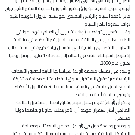
الصباح الدبلوماسي الكويتي بعنوان (مستقبل أسواق الطاقة ودور
أوبك والدول المنتجة للبترول) بحضور نائب وزير الخارجية السفير الشيخ جراح
جابر الأحمد الصباح والرئيس التنفيذي لمؤسسة البترول الكويتية الشيخ
نواف سعود الناصر الصباح.
وقال الغيص إن توقعات (أوبك) تشير إلى أن العالم يشهد نموا في
الطلب العالمي على الطاقة لا سيما الدول غير الأعضاء في منظمة
التعاون الاقتصادي والتنمية التي ستسجل زيادة كبيرة في نسبة الطلب
إذ سيصل استهلاك النفط في العالم إلى حدود 123 مليون برميل يوميا
بحلول عام 2050.
وشدد على تمسك منظمة (أوبك) بسياساتها الثابتة لتحقيق الأهداف
الرئيسية عبر تحقيق الاستقرار لسوق النفط باعتباره مصلحة مشتركة
لجميع الدول علاوة على تنسيق السياسيات البترولية للدول الأعضاء
وتوفير إمدادات آمنة من النفط.
وذكر أن (أوبك) تقوم بعمل مهم وشاق لضمان مستقبل الطاقة
العالمي أكثر استقرارا مؤكدا أن الأمر يتطلب تعاونا وتفاهما دوليا
مستمرا.
ونوه بجهود عدة دول في (أوبك) للحد من الانبعاثات ومعالجة
المشاكل المناخية عبر اعتمادها الاستثمار بوسائل تكنولوجية حديثة