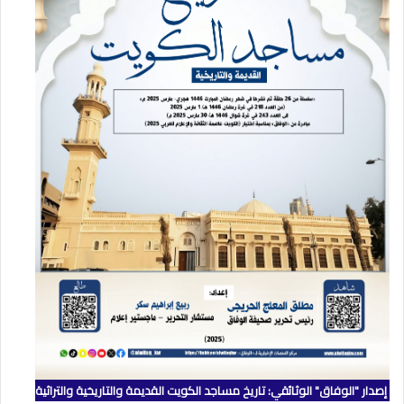
إصدار "الوفاق" الوثائقي: تاريخ مساجد الكويت القديمة والتاريخية والتراثية