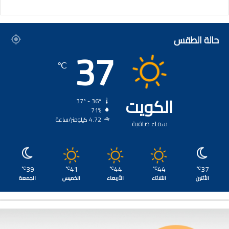
حالة الطقس
37
℃
الكويت
37º - 36º
71%
4.72 كيلومتر/ساعة
سماء صافية
39
41
44
44
37
℃
℃
℃
℃
℃
الأثنين
الثلاثاء
الأربعاء
الخميس
الجمعة