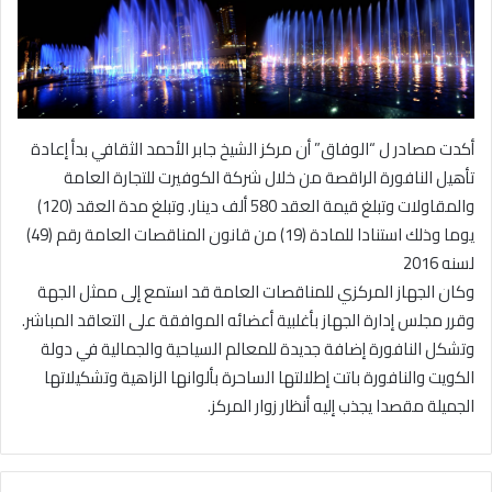
أكدت مصادر ل “الوفاق” أن مركز الشيخ جابر الأحمد الثقافي بدأ إعادة
تأهيل النافورة الراقصة من خلال شركة الكوفيرت للتجارة العامة
والمقاولات وتبلغ قيمة العقد 580 ألف دينار. وتبلغ مدة العقد (120)
يوما وذلك استنادا للمادة (19) من قانون المناقصات العامة رقم (49)
لسنه 2016
وكان الجهاز المركزي للمناقصات العامة قد استمع إلى ممثل الجهة
وقرر مجلس إدارة الجهاز بأغلبية أعضائه الموافقة على التعاقد المباشر.
وتشكل النافورة إضافة جديدة للمعالم السياحية والجمالية في دولة
الكويت والنافورة باتت إطلالتها الساحرة بألوانها الزاهية وتشكيلاتها
الجميلة مقصدا يجذب إليه أنظار زوار المركز.