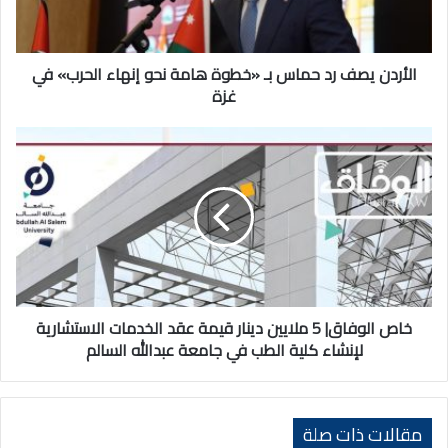
هامة
نحو
إنهاء
الحرب»
الأردن يصف رد حماس بـ «خطوة هامة نحو إنهاء الحرب» في
في
غزة
غزة
خاص
الوفاق|
5
ملايين
دينار
قيمة
عقد
الخدمات
الاستشارية
لإنشاء
خاص الوفاق| 5 ملايين دينار قيمة عقد الخدمات الاستشارية
كلية
لإنشاء كلية الطب في جامعة عبدالله السالم
الطب
في
جامعة
عبدالله
مقالات ذات صلة