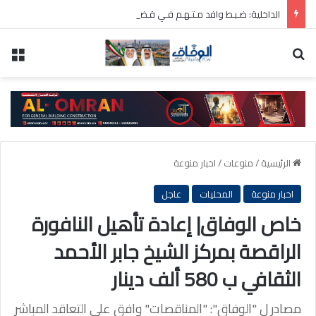
الداخلية: ضـبـط وافد مـتـهـم فـي قـضـية قتـل عـمـد أثـناء محاولـته الهروب مـن البلاد
بحث عن
الق
الرئيسية
/
منوعات
/
اخبار منوعة
اخبار منوعة
المحليات
عاجل
خاص الوفاق| إعادة تأهيل النافورة
الراقصة بمركز الشيخ جابر الأحمد
الثقافي ب 580 ألف دينار
مصادر ل "الوفاق": "المناقصات" وافق على التعاقد المباشر