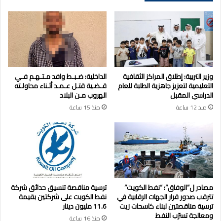
السالم
وزير التربية: إطلاق المراكز الثقافية
الداخلية: ضـبـط وافد مـتـهـم فـي
التعليمية لتعزيز جاهزية الطلبة للعام
قـضـية قتـل عـمـد أثـناء محاولـته
الدراسي المقبل
الهروب مـن البلاد
منذ 12 ساعة
منذ 15 ساعة
مصادر ل”الوفاق”: “نفط الكويت”
ترسية مناقصة تنسيق حدائق شركة
تترقب صدور قرار الجهات الرقابية في
نفط الكويت على شركتين بقيمة
ترسية مناقصتين لبناء كاسحات زيت
11.6 مليون دينار
ومعالجة تسرّب النفط
منذ 16 ساعة