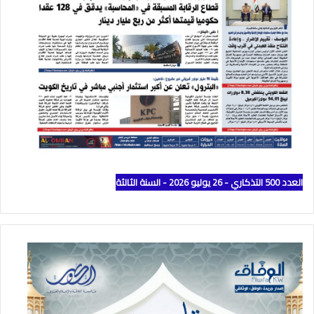
العدد 500 التذكاري - 26 يوليو 2026 - السنة الثالثة