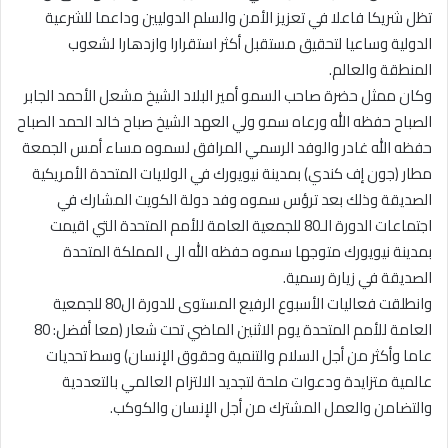
تظل شريكا فاعلا في تعزيز الأمن والسلم الدوليين وداعما للشرعية
الدولية وساعيا لتحقيق مستقبل أكثر استقرارا وازدهارا لشعوب
المنطقة والعالم.
وكان ممثل حضرة صاحب السمو أمير البلاد الشيخ مشعل الأحمد الجابر
الصباح حفظه الله ورعاه سمو ولي العهد الشيخ صباح خالد الحمد الصباح
حفظه الله غادر والوفد الرسمي المرافق لسموه مساء أمس الجمعة
مطار (جون إف كندي) بمدينة نيويورك في الولايات المتحدة الأمريكية
الصديقة وذلك بعد ترؤس سموه وفد دولة الكويت المشارك في
اجتماعات الدورة الـ80 للجمعية العامة للأمم المتحدة التي اقيمت
بمدينة نيويورك متوجها سموه حفظه الله الى المملكة المتحدة
الصديقة في زيارة رسمية.
وانطلقت فعاليات الأسبوع الرفيع المستوى للدورة ال80 للجمعية
العامة للأمم المتحدة يوم الاثنين الماضي تحت شعار (معا أفضل: 80
عاما وأكثر من أجل السلام والتنمية وحقوق الإنسان) وسط تحديات
عالمية متزايدة ودعوات ملحة لتجديد الالتزام العالمي بالتعددية
والتضامن والعمل المشترك من أجل الإنسان والكوكب.