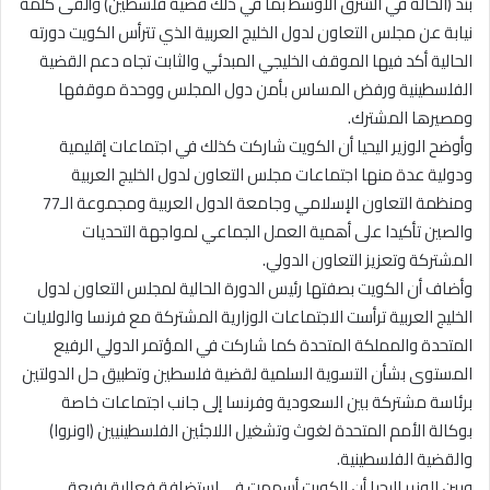
بند (الحالة في الشرق الأوسط بما في ذلك قضية فلسطين) وألقى كلمة
نيابة عن مجلس التعاون لدول الخليج العربية الذي تترأس الكويت دورته
الحالية أكد فيها الموقف الخليجي المبدئي والثابت تجاه دعم القضية
الفلسطينية ورفض المساس بأمن دول المجلس ووحدة موقفها
ومصيرها المشترك.
وأوضح الوزير اليحيا أن الكويت شاركت كذلك في اجتماعات إقليمية
ودولية عدة منها اجتماعات مجلس التعاون لدول الخليج العربية
ومنظمة التعاون الإسلامي وجامعة الدول العربية ومجموعة الـ77
والصين تأكيدا على أهمية العمل الجماعي لمواجهة التحديات
المشتركة وتعزيز التعاون الدولي.
وأضاف أن الكويت بصفتها رئيس الدورة الحالية لمجلس التعاون لدول
الخليج العربية ترأست الاجتماعات الوزارية المشتركة مع فرنسا والولايات
المتحدة والمملكة المتحدة كما شاركت في المؤتمر الدولي الرفيع
المستوى بشأن التسوية السلمية لقضية فلسطين وتطبيق حل الدولتين
برئاسة مشتركة بين السعودية وفرنسا إلى جانب اجتماعات خاصة
بوكالة الأمم المتحدة لغوث وتشغيل اللاجئين الفلسطينيين (اونروا)
والقضية الفلسطينية.
وبين الوزير اليحيا أن الكويت أسهمت في استضافة فعالية رفيعة