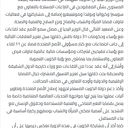
المستوى بشأن المفقودين في النزاعات المسلحة بالتعاون مع
سويسرا وكرواتيا وبولندا ومونتينيغرو إضافة إلى مشاركتها في فعاليات
تناولت قضايا المرأة والشباب والمناخ ونزع السلاح والتنمية والصحة.
وعلى الصعيد الثنائي قال الوزير اليحيا إن ممثل سمو الأمير عقد لقاءات
مع رؤساء وحكومات 31 دولة ناقش خلالها سبل تعزيز العلاقات الثنائية
إلى جانب اجتماعات مع كبار مسؤولي الأمم المتحدة فضلا عن 11 لقاء
مع رؤساء تنفيذيين لشركات ومؤسسات مالية عالمية تناولت فرص
التعاون والاستثمار بما يتماشى مع رؤية الكويت التنموية.
وأشار إلى أنه عقد عددا من اللقاءات مع وزراء خارجية الدول الشقيقة
والصديقة بحث خلالها سبل تعزيز التنسيق المشترك حيال القضايا
الإقليمية والدولية وأوجه التعاون في مختلف المجالات.
وأكد دعم دولة الكويت المستمر لجهود إصلاح الأمم المتحدة وتطوير
آليات عملها بما يتيح لها مواجهة التحديات العالمية المتنامية خاصة ما
يتصل بقضايا التغير المناخي والتنمية المستدامة وحقوق الإنسان مع
التشديد على أهمية تمكين المرأة والشباب بوصفهم ركيزة أساسية في
بناء المستقبل.
كما أكد أن مشاركة الكويت في هذه الدورة تعكس حرصها على أن