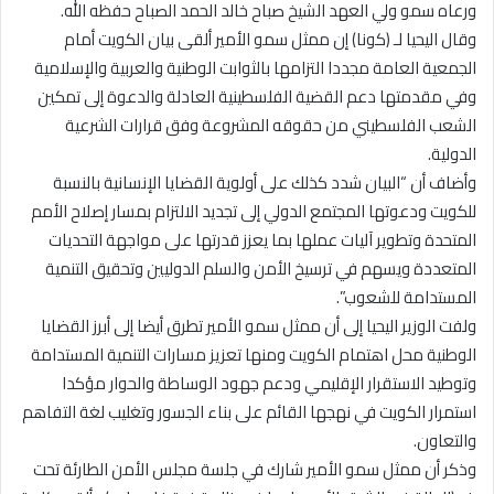
ورعاه سمو ولي العهد الشيخ صباح خالد الحمد الصباح حفظه الله.
وقال اليحيا لـ (كونا) إن ممثل سمو الأمير ألقى بيان الكويت أمام
الجمعية العامة مجددا التزامها بالثوابت الوطنية والعربية والإسلامية
وفي مقدمتها دعم القضية الفلسطينية العادلة والدعوة إلى تمكين
الشعب الفلسطيني من حقوقه المشروعة وفق قرارات الشرعية
الدولية.
وأضاف أن “البيان شدد كذلك على أولوية القضايا الإنسانية بالنسبة
للكويت ودعوتها المجتمع الدولي إلى تجديد الالتزام بمسار إصلاح الأمم
المتحدة وتطوير آليات عملها بما يعزز قدرتها على مواجهة التحديات
المتعددة ويسهم في ترسيخ الأمن والسلم الدوليين وتحقيق التنمية
المستدامة للشعوب”.
ولفت الوزير اليحيا إلى أن ممثل سمو الأمير تطرق أيضا إلى أبرز القضايا
الوطنية محل اهتمام الكويت ومنها تعزيز مسارات التنمية المستدامة
وتوطيد الاستقرار الإقليمي ودعم جهود الوساطة والحوار مؤكدا
استمرار الكويت في نهجها القائم على بناء الجسور وتغليب لغة التفاهم
والتعاون.
وذكر أن ممثل سمو الأمير شارك في جلسة مجلس الأمن الطارئة تحت