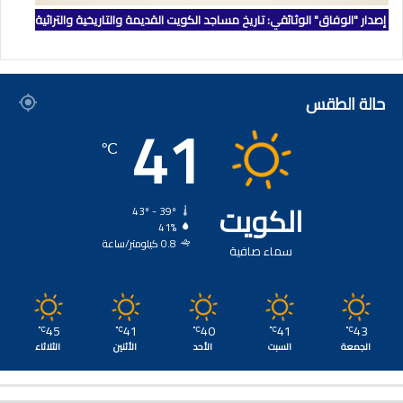
إصدار "الوفاق" الوثائقي: تاريخ مساجد الكويت القديمة والتاريخية والتراثية
حالة الطقس
41
℃
الكويت
43º - 39º
41%
0.8 كيلومتر/ساعة
سماء صافية
45
41
40
41
43
℃
℃
℃
℃
℃
الجمعة
السبت
الأحد
الأثنين
الثلاثاء