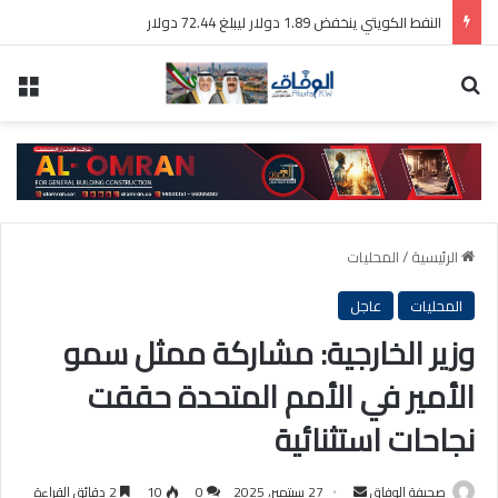
ولي العهد السعودي والرئيس التركي ورئيس وزراء باكستان يوقعون «اتفاقية مكة للدفاع المشترك»
بحث عن
الق
الرئيسية
/
المحليات
المحليات
عاجل
وزير الخارجية: مشاركة ممثل سمو
الأمير في الأمم المتحدة حققت
نجاحات استثنائية
أرسل
صحيفة الوفاق
27 سبتمبر، 2025
0
10
2 دقائق القراءة