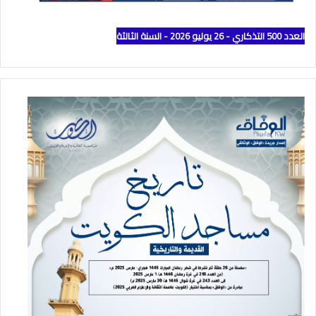
العدد 500 التذكاري - 26 يوليو 2026 - السنة الثالثة