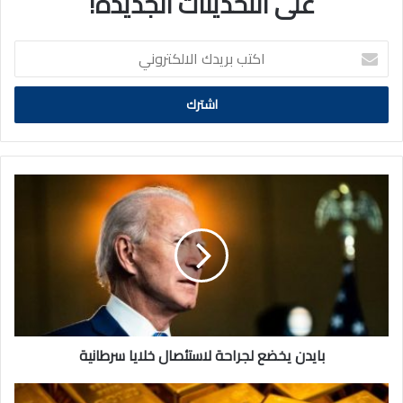
على التحديثات الجديدة!
اكتب
بريدك
الالكتروني
بايدن
يخضع
لجراحة
لاستئصال
خلايا
سرطانية
بايدن يخضع لجراحة لاستئصال خلايا سرطانية
الذهب