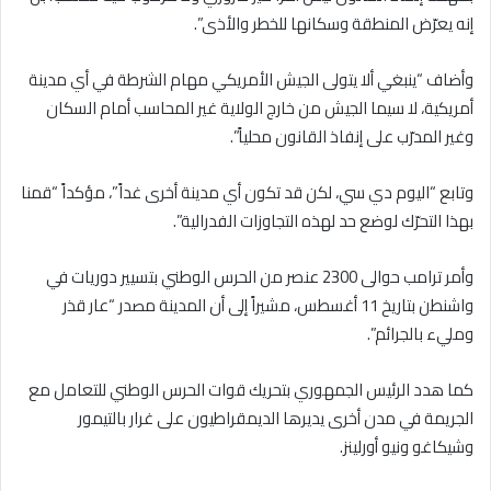
إنه يعرّض المنطقة وسكانها للخطر والأذى”.
وأضاف “ينبغي ألا يتولى الجيش الأمريكي مهام الشرطة في أي مدينة
أمريكية، لا سيما الجيش من خارج الولاية غير المحاسب أمام السكان
وغير المدرّب على إنفاذ القانون محلياً”.
وتابع “اليوم دي سي، لكن قد تكون أي مدينة أخرى غداً”، مؤكداً “قمنا
بهذا التحرّك لوضع حد لهذه التجاوزات الفدرالية”.
وأمر ترامب حوالى 2300 عنصر من الحرس الوطني بتسيير دوريات في
واشنطن بتاريخ 11 أغسطس، مشيراً إلى أن المدينة مصدر “عار قذر
ومليء بالجرائم”.
كما هدد الرئيس الجمهوري بتحريك قوات الحرس الوطني للتعامل مع
الجريمة في مدن أخرى يديرها الديمقراطيون على غرار بالتيمور
وشيكاغو ونيو أورلينز.