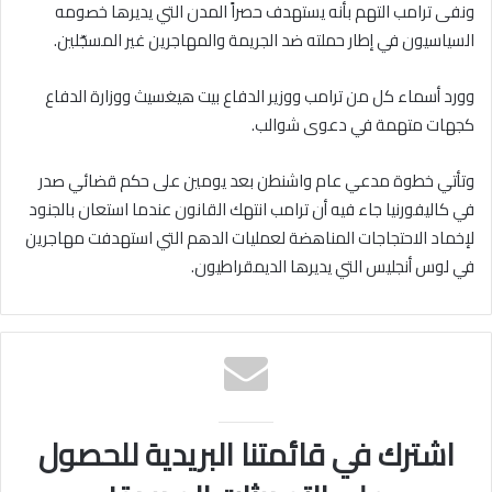
ونفى ترامب التهم بأنه يستهدف حصراً المدن التي يديرها خصومه
السياسيون في إطار حملته ضد الجريمة والمهاجرين غير المسجّلين.
وورد أسماء كل من ترامب ووزير الدفاع بيت هيغسيث ووزارة الدفاع
كجهات متهمة في دعوى شوالب.
وتأتي خطوة مدعي عام واشنطن بعد يومين على حكم قضائي صدر
في كاليفورنيا جاء فيه أن ترامب انتهك القانون عندما استعان بالجنود
لإخماد الاحتجاجات المناهضة لعمليات الدهم التي استهدفت مهاجرين
في لوس أنجليس التي يديرها الديمقراطيون.
اشترك في قائمتنا البريدية للحصول