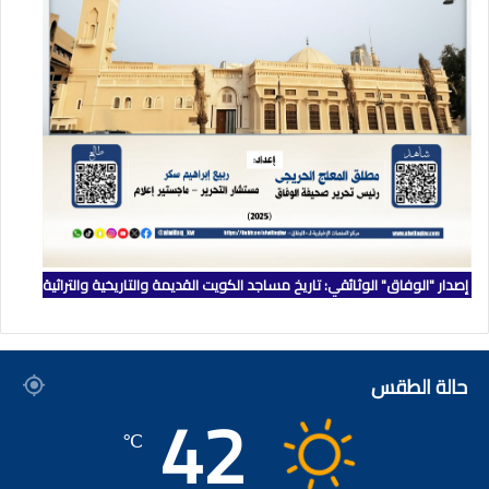
إصدار "الوفاق" الوثائقي: تاريخ مساجد الكويت القديمة والتاريخية والتراثية
حالة الطقس
42
℃