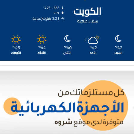
الكويت
42º - 38º
25%
3.21 كيلومتر/ساعة
سماء صافية
45
44
40
42
42
℃
℃
℃
℃
℃
السبت
الأحد
الأثنين
الثلاثاء
الأربعاء