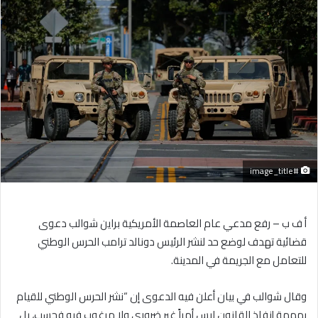
إلكترونيا
#image_title
أ ف ب – رفع مدعي عام العاصمة الأمريكية براين شوالب دعوى
قضائية تهدف لوضع حد لنشر الرئيس دونالد ترامب الحرس الوطني
للتعامل مع الجريمة في المدينة.
وقال شوالب في بيان أعلن فيه الدعوى إن “نشر الحرس الوطني للقيام
بمهمة إنفاذ القانون ليس أمراً غير ضروري ولا مرغوب فيه فحسب، بل