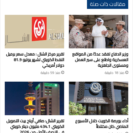
مقالات ذات صلة
وزير الدفاع تفقد عددًا من المواقع
تقرير مركز الشال : معدل سعر برميل
العسكرية واطلع على سير العمل
النفط الكويتي لشهر يوليو 81.9
ومستوى الجاهزية
دولار أمريكي
منذ 18 دقيقة
منذ 59 دقيقة
أداء بورصة الكويت خلال الأسبوع
تقرير الشال: صافي أرباح بيت التمويل
الماضي كان مختلطاً
الكويتي 434.1 مليون دينار كويتي
في النصف الأول من 2026