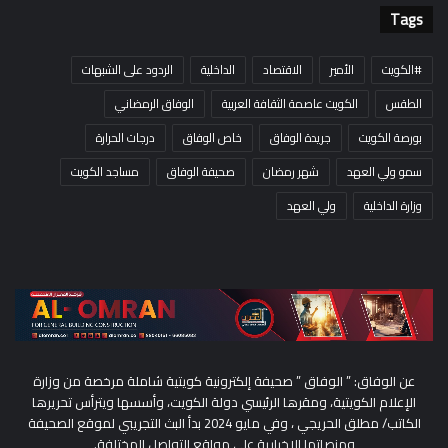
Tags
#الكويت
الأمير
الاقتصاد
الداخلية
الردود على الشبهات
الطقس
الكويت عاصمة الثقافة العربية
الوفاق الرمضاني
بورصة الكويت
جريدة الوفاق
خاص الوفاق
درجات الحرارة
سمو ولي العهد
شهر رمضان
صحيفة الوفاق
مساجد الكويت
وزارة الداخلية
ولي العهد
عن الوفاق: ” الوفاق ” صحيفة إلكترونية كويتية شاملة مرخصة من وزارة
الإعلام الكويتية، ومقرها الرئيسي دولة الكويت، وأسسها ويترأس تحريرها
الكاتب/ مطلق الحريجي ، وفي مايو 2024 بدأ البث التجريبي لموقع الصحيفة
ومنصاتها الإخبارية على مواقع التواصل المختلفة.