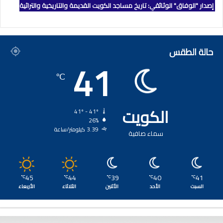
إصدار "الوفاق" الوثائقي: تاريخ مساجد الكويت القديمة والتاريخية والتراثية
حالة الطقس
41
℃
الكويت
41º - 41º
26%
3.39 كيلومتر/ساعة
سماء صافية
45
44
39
40
41
℃
℃
℃
℃
℃
السبت
الأحد
الأثنين
الثلاثاء
الأربعاء