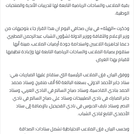
بقية الملاعب والساحات الرياضية التابعة لها لتدريبات الأندية والمنتخبات
الوطنية.
وذكرت «الهيئة» في بيان صحافي اليوم ان هذا القرار جاء بتوجيهات من
وزير الإعلام والثقافة ووزير الدولة لشؤون الشباب عبدالرحمن المطيري
دعما لجاهزية اللاعبين واستدامة جودة أرضيات الملاعب، مبينة أنها
ستقوم بصيانة الملاعب والساحات الرياضية التابعة لها وإعادة تنظيمها
للقيام بهذا الغرض.
ووفق البيان، فإن الملاعب الرئيسية التي ستقام عليها المباريات هي:
ستاد جابر الأحمد الدولي، بسعته البالغة 60 ألف متفرج، وستاد محمد
الحمد بنادي القادسية، وستاد صباح السالم في النادي العربي، وستاد
جابر المبارك في نادي الصليبيخات وستاد علي صباح السالم في نادي
النصر، وستاد نايف الدبوس في نادي الفحيحيل، بالإضافة إلى ستاد
الأحمدي التابع لنادي الشباب.
وبحسب البيان، فإن الملاعب الاحتياطية تشمل ستادات: الصداقة