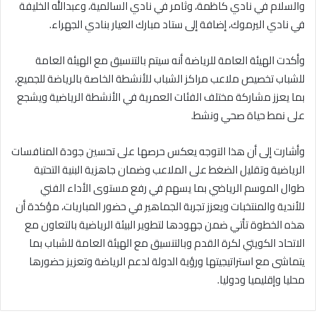
والسلام في نادي كاظمة، وثامر في نادي السالمية، وعبدالله الخليفة
في نادي اليرموك، إضافة إلى ستاد مبارك العيار بنادي الجهراء.
وأكدت الهيئة العامة للرياضة أنه سيتم بالتنسيق مع الهيئة العامة
للشباب تخصيص ملاعب مراكز الشباب للأنشطة الخاصة بالرياضة للجميع،
بما يعزز مشاركة مختلف الفئات العمرية في الأنشطة الرياضية ويشجع
على نمط حياة صحي ونشط.
وأشارت إلى أن هذا التوجه يعكس حرصها على تحسين جودة المنافسات
الرياضية وتقليل الضغط على الملاعب وضمان جاهزية البنية التحتية
طوال الموسم الرياضي بما يسهم في رفع مستوى الأداء الفني
للأندية والمنتخبات ويعزز تجربة الجماهير في حضور المباريات، مؤكدة أن
هذه الخطوة تأتي ضمن جهودها لتطوير البيئة الرياضية بالتعاون مع
الاتحاد الكويتي لكرة القدم وبالتنسيق مع الهيئة العامة للشباب بما
يتماشى مع استراتيجيتها ورؤية الدولة لدعم الرياضة وتعزيز حضورها
محليا وإقليميا ودوليا.