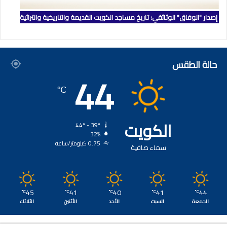
إصدار "الوفاق" الوثائقي: تاريخ مساجد الكويت القديمة والتاريخية والتراثية
حالة الطقس
44
℃
الكويت
44º - 39º
32%
0.75 كيلومتر/ساعة
سماء صافية
45
41
40
41
44
℃
℃
℃
℃
℃
الجمعة
السبت
الأحد
الأثنين
الثلاثاء