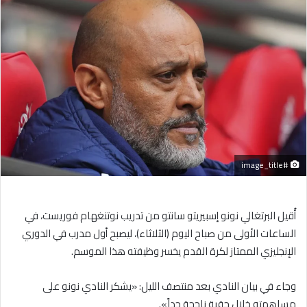
إلكترونيا
#image_title
أُقيل البرتغالي نونو إسبيريتو سانتو من تدريب نوتنغهام فوريست، في
الساعات الأولى من صباح اليوم (الثلاثاء)، ليصبح أول مدرب في الدوري
الإنجليزي الممتاز لكرة القدم يخسر وظيفته هذا الموسم.
وجاء في بيان النادي بعد منتصف الليل: «يشكر النادي نونو على
مساهمته خلال حقبة ناجحة جداً».