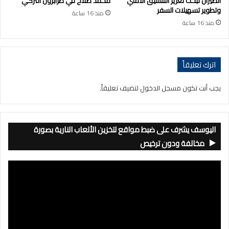
الطيران تبحث تعزيز التنسيق الأمني
محمد صلاح في طرابزون التركي
وتطوير تسهيلات السفر
منذ 16 ساعة
منذ 16 ساعة
اترك تعليقاً
يجب أنت تكون
مسجل الدخول
لتضيف تعليقاً.
اليوسف يشرف على ضبط مواقع لتخزين الألعاب النارية بصورة
مخالفة ودون ترخيص
مشغل
الفيديو