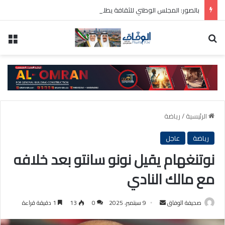
بالصور: المجلس الوطني للثقافة يطلق فعاليات «نادي المبدعين» للأطفال ضمن مهرجان «صيفي ثقافي 18»
بحث عن
الق
الرئيسية
/
رياضة
رياضة
عاجل
نوتنغهام يقيل نونو سانتو بعد خلافه
مع مالك النادي
أرسل
صحيفة الوفاق
9 سبتمبر، 2025
0
13
1 دقيقة قراءة
بريدا