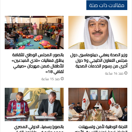
مقالات ذات صلة
وزير الصحة يعفي ديبلوماسيي دول
بالصور: المجلس الوطني للثقافة
مجلس التعاون الخليجي و9 دول
يطلق فعاليات «نادي المبدعين»
أخرى من رسوم الخدمات الصحية
للأطفال ضمن مهرجان «صيفي
ثقافي 18»
منذ 14 ساعة
منذ 15 ساعة
اللجنة الوطنية لأمن وتسهيلات
بالصور| رسميا.. الدولي المصري