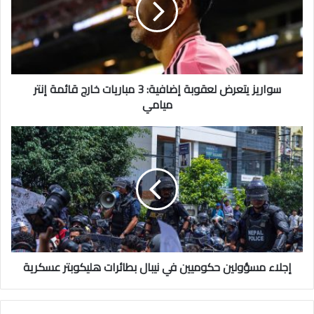
3
مباريات
خارج
قائمة
إنتر
ميامي
سواريز يتعرض لعقوبة إضافية: 3 مباريات خارج قائمة إنتر
ميامي
إجلاء
مسؤولين
حكوميين
في
نيبال
بطائرات
هليكوبتر
عسكرية
إجلاء مسؤولين حكوميين في نيبال بطائرات هليكوبتر عسكرية