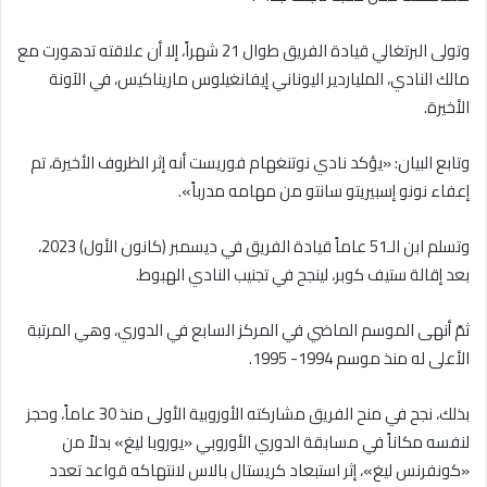
وتولى البرتغالي قيادة الفريق طوال 21 شهراً، إلا أن علاقته تدهورت مع
مالك النادي، الملياردير اليوناني إيفانغيلوس ماريناكيس، في الآونة
الأخيرة.
وتابع البيان: «يؤكد نادي نوتنغهام فوريست أنه إثر الظروف الأخيرة، تم
إعفاء نونو إسبيريتو سانتو من مهامه مدرباً».
وتسلم ابن الـ51 عاماً قيادة الفريق في ديسمبر (كانون الأول) 2023،
بعد إقالة ستيف كوبر، لينجح في تجنيب النادي الهبوط.
ثمّ أنهى الموسم الماضي في المركز السابع في الدوري، وهي المرتبة
الأعلى له منذ موسم 1994- 1995.
بذلك، نجح في منح الفريق مشاركته الأوروبية الأولى منذ 30 عاماً، وحجز
لنفسه مكاناً في مسابقة الدوري الأوروبي «يوروبا ليغ» بدلاً من
«كونفرنس ليغ»، إثر استبعاد كريستال بالاس لانتهاكه قواعد تعدد