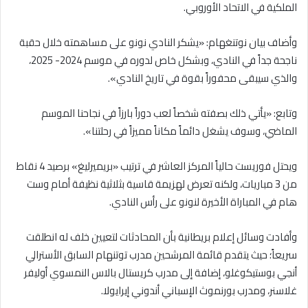
الملكية في الاتحاد الأوروبي.
وأضاف بيان نوتنغهام: «يشكر النادي نونو على مساهمته خلال حقبة
ناجحة جداً في النادي، وبشكل خاص لدوره في موسم 2024- 2025،
والذي سيبقى محفوراً بقوة في تاريخ النادي».
وتابع: «يأتي ذلك بصفته شخصاً لعب دوراً بارزاً في نجاحنا الموسم
الماضي، وسوف يشغل دائماً مكاناً مميزاً في رحلتنا».
ويحتل فوريست حالياً المركز العاشر في ترتيب «بريميرليغ» برصيد 4 نقاط
من 3 مباريات، ولكنه تعرض لهزيمة قاسية بثلاثية نظيفة أمام وست
هام في المباراة الأخيرة لنونو على رأس النادي.
وأفادت وسائل إعلام بريطانية بأن المحادثات لتعيين خلف له انطلقت
سريعاً؛ حيث يتقدم قائمة المرشحين مدرب توتنهام السابق الأسترالي
أنجي بوستيكوغلو، إضافة إلى مدرب كريستال بالاس النمسوي أوليفر
غلاسنر، ومدرب بورنموث الإسباني أندوني إيرايولا.