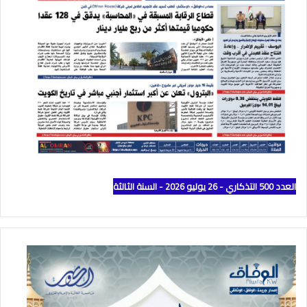
العدد 500 التذكاري - 26 يوليو 2026 - السنة الثالثة