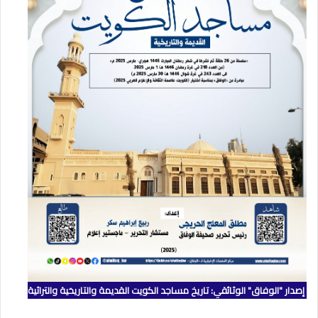
إصدار "الوفاق" الوثائقي: تاريخ مساجد الكويت القديمة والتاريخية والتراثية