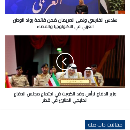
رواد
الوطن
العربي
في
سندس الفارسي ولمى العريمان ضمن قائمة رواد الوطن
التكنولوجيا
العربي في التكنولوجيا والفضاء
والفضاء
وزير
الدفاع
ترأس
وفد
الكويت
في
اجتماع
مجلس
الدفاع
الخليجي
وزير الدفاع ترأس وفد الكويت في اجتماع مجلس الدفاع
الطارئ
الخليجي الطارئ في قطر
في
قطر
مقالات ذات صلة