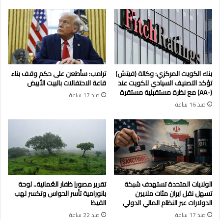
بنك الكويت المركزي: وكالة (فيتش)
ترامب: سأطعن على حكم وقف بناء
تؤكد التصنيف السيادي للكويت عند
قاعة الاحتفالات بالبيت الأبيض
(-AA) مع نظرة مستقبلية مستقرة
منذ 17 ساعة
منذ 16 ساعة
الولايات المتحدة تستهدف شبكة
تقرير مصور| ظفار العُمانية.. لوحة
تسهل نقل ايران مئات ملايين
بانورامية تأسر الحواس وتكسر لهب
الدولارات عبر النظام المالي الدولي
القيظ
منذ 17 ساعة
منذ 22 ساعة