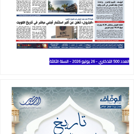
العدد 500 التذكاري - 26 يوليو 2026 - السنة الثالثة