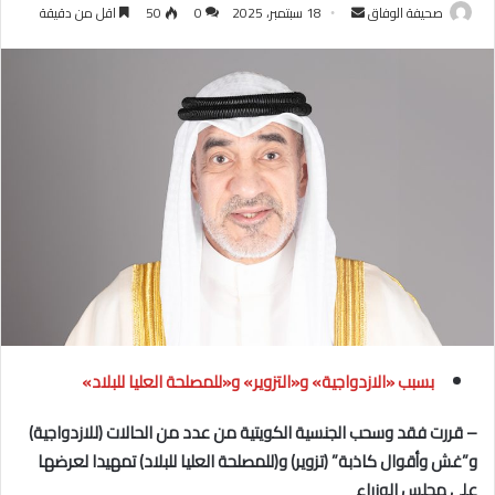
أرسل
صحيفة الوفاق
18 سبتمبر، 2025
0
50
اقل من دقيقة
بريدا
إلكترونيا
بسبب «الازدواجية» و«التزوير» و«للمصلحة العليا للبلاد»
– قررت فقد وسحب الجنسية الكويتية من عدد من الحالات (للازدواجية)
و”غش وأقوال كاذبة” (تزوير) و(للمصلحة العليا للبلاد) تمهيدا لعرضها
على مجلس الوزراء