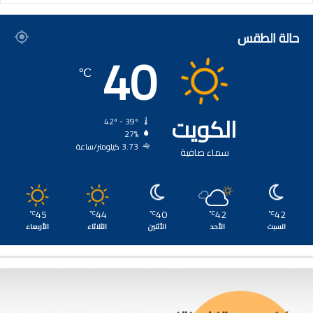
حالة الطقس
40
℃
الكويت
42º - 39º
27%
3.73 كيلومتر/ساعة
سماء صافية
45
44
40
42
42
℃
℃
℃
℃
℃
السبت
الأحد
الأثنين
الثلاثاء
الأربعاء