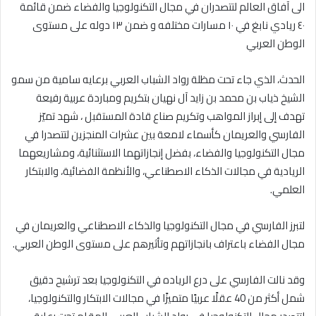
الى آفاق العالم لتتصدران في مجال التكنولوجيا والفضاء ضمن قائمة
٤٠ ريادي نابغ في ١٠ مسارات مختلفه و ضمن ١٣ دوله على مستوى
الوطن العربي
الحدث، الذي جاء تحت مظلة رواد الشباب العربي برعايه سامية من سمو
الشيخ ذياب بن محمد بن زايد آل نهيان بتكريم ومباردة عربية رفيعة
تهدف إلى إبراز المواهب وتكريم صناع قادة المستقبل ، شهد تميّز
الفارسي والعريمان كأسماء لامعة بين عشرات المنجزين لتتصدرا في
مجال التكنولوجيا والفضاء، بفضل إنجازاتهما الاستثنائية، ومشاريعهما
الريادية في مجالات الذكاء الاصطناعي، والأنظمة الفضائية، والابتكار
العلمي.
لتبرز الفارسي في مجال التكنولوجيا والذكاء الاصطناعي والعريمان في
مجال الفضاء باعتراف بانجازاتهم وتأثيرهم على مستوى الوطن العربي.
وقد نالت الفارسي على درع الرياده في التكنولوجيا بعد ترشيح دقيق
شمل أكثر من 40 عقلًا عربيًا متميزًا في مجالات الابتكار والتكنولوجيا،