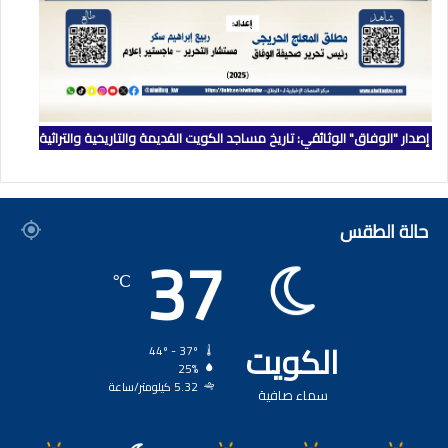
إصدار "الوفاق" الوثائقي: تاريخ مساجد الكويت القديمة والتاريخية والتراثية
حالة الطقس
37
℃
الكويت
44º - 37º
25%
5.32 كيلومتر/ساعة
سماء صافية