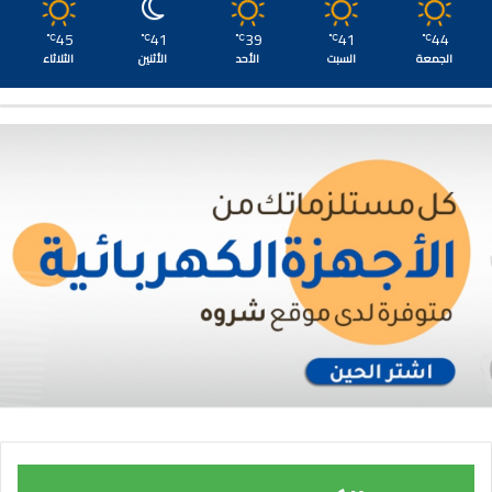
45
41
39
41
44
℃
℃
℃
℃
℃
الجمعة
السبت
الأحد
الأثنين
الثلاثاء