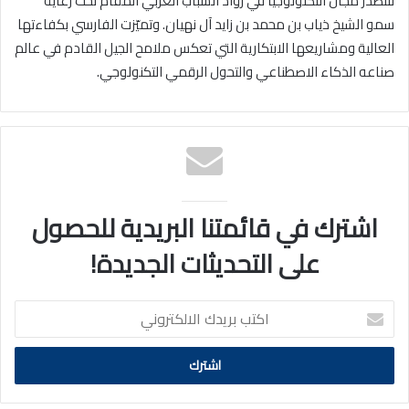
لتتصدر مجال التكنولوجيا في رواد الشباب العربي المقام تحت رعاية
سمو الشيخ ذياب بن محمد بن زايد آل نهيان. وتميّزت الفارسي بكفاءتها
العالية ومشاريعها الابتكارية التي تعكس ملامح الجيل القادم في عالم
صناعه الذكاء الاصطناعي والتحول الرقمي التكنولوجي.
اشترك في قائمتنا البريدية للحصول
على التحديثات الجديدة!
اكتب
بريدك
الالكتروني