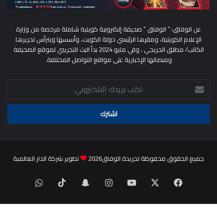
عن الوفاق: ” الوفاق ” صحيفة إلكترونية كويتية شاملة مرخصة من وزارة
الإعلام الكويتية، ومقرها الرئيسي دولة الكويت، وأسسها ويترأس تحريرها
الكاتب/ مطلق الحريجي ، وفي مايو 2024 بدأ البث التجريبي لموقع الصحيفة
ومنصاتها الإخبارية على مواقع التواصل المختلفة.
اكتب
بريدك
الالكتروني
جميع الحقوق محفوظة لجريدة الوفاق2026
تطوير شركة الدار العالمية
‫X
فيسبوك
‫YouTube
انستقرام
سناب
‫TikTok
واتساب
تشات