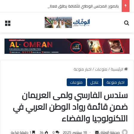
بالصور: المجلس الوطني للثقافة يطلق فعاليات «نادي المبدعين» للأطفال ضمن مهرجان «صيفي ثقافي 18»
بحث عن
الق
الرئيسية
/
منوعات
/
اخبار منوعة
اخبار منوعة
عاجل
منوعات
سندس الفارسي ولمى العريمان
ضمن قائمة رواد الوطن العربي في
التكنولوجيا والفضاء
أرسل
صحيفة الوفاق
18 سبتمبر، 2025
0
34
1 دقيقة قراءة