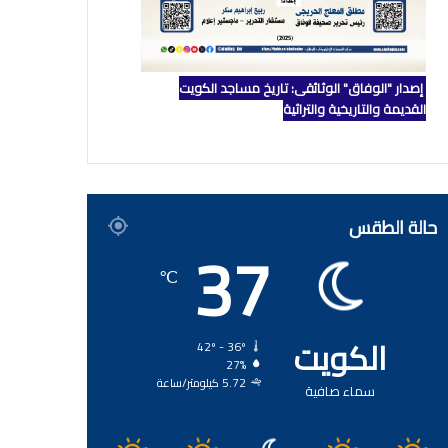
إصدار "الوفاق" الوثائقي: تاريخ مساجد الكويت
القديمة والتاريخية والتراثية
حالة الطقس
37
℃
الكويت
42º - 36º
27%
5.72 كيلومتر/ساعة
سماء صافية