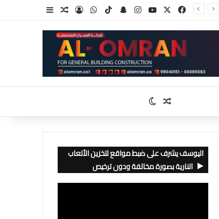
‫X
فيسبوك
‫YouTube
انستقرام
سناب تشات
‫TikTok
واتساب
تسجيل الدخول
مقال عشوائي
إضافة عمود جا
مقال عشوائي
الوضع المظلم
اليوسف يشرف على ضبط مواقع لتخزين الألعاب
النارية بصورة مخالفة ودون ترخيص
مشغل
الفيديو