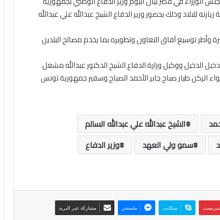
لس الوزراء في قصر بيان اليوم وزير الدفاع الوطني بجمهورية
ارته للبلاد وذلك بحضور وزير الدفاع الشيخ عبدالله علي عبدالله
يزة وأطر توسيع آفاق التعاون وتطويره بما يخدم مصالح البلدين
دخيل الدخيل ووكيل وزارة الدفاع الشيخ الدكتور عبدالله مشعل
لواء الركن طيار صباح جابر الأحمد الصباح وسفير جمهورية تونس
حمد
الشيخ عبدالله علي عبدالله السالم
د
سمو ولي العهد
وزير الدفاع
نتيريست
سكايب
ماسنجر
مشاركة عبر البريد