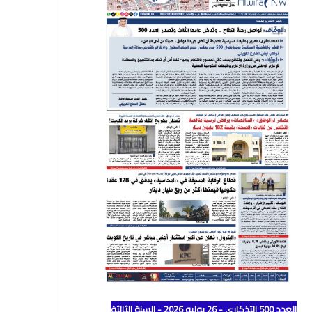
العدد 500 التذكاري - 26 يوليو 2026 - السنة الثالثة