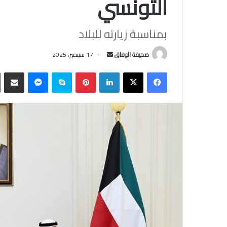
التونسي
بمناسبة زيارته للبلاد
أرسل
صحيفة الوفاق
17 سبتمبر، 2025
بريدا
فيسبوك
‫X
لينكدإن
بينتيريست
سكايب
ماسنجر
مشاركة
إلكترونيا