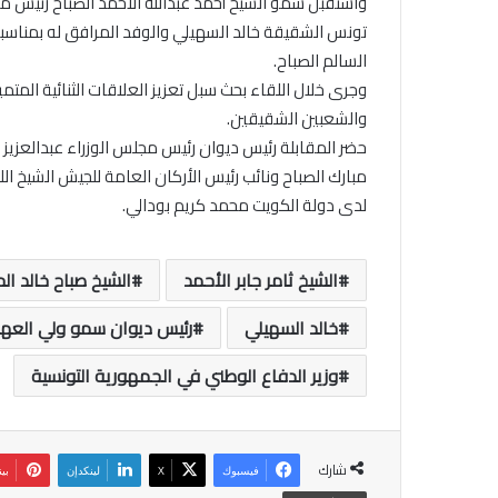
واستقبل سمو الشيخ أحمد عبدالله الأحمد الصباح رئيس مج
تونس الشقيقة خالد السهيلي والوفد المرافق له بمناسبة زي
السالم الصباح.
وجرى خلال اللقاء بحث سبل تعزيز العلاقات الثنائية المتم
والشعبين الشقيقين.
حضر المقابلة رئيس ديوان رئيس مجلس الوزراء عبدالعزيز 
مبارك الصباح ونائب رئيس الأركان العامة للجيش الشيخ ال
لدى دولة الكويت محمد كريم بودالي.
الشيخ ثامر جابر الأحمد
الشيخ صباح خالد ال
خالد السهيلي
رئيس ديوان سمو ولي العه
وزير الدفاع الوطني في الجمهورية التونسية
شارك
فيسبوك
‫X
لينكدإن
بي