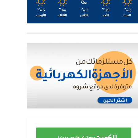
45
44
40
39
42
℃
℃
℃
℃
℃
السبت
الأحد
الأثنين
الثلاثاء
الأربعاء