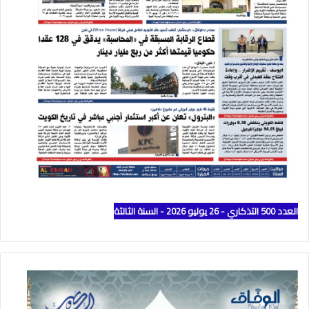
العدد 500 التذكاري - 26 يوليو 2026 - السنة الثالثة