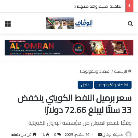
الداخلية: ضـبـط وافد مـتـهـم فـي قـضـية قتـل عـمـد أثـناء محاولـته الهروب مـن البلاد
بحث عن
الق
الرئيسية
/
اقتصاد وتكنولوجيا
اقتصاد وتكنولوجيا
عاجل
سعر برميل النفط الكويتي ينخفض
33 سنتًا ليبلغ 72.66 دولارًا
وفقًا للسعر المعلن من مؤسسة البترول الكويتية
أرسل
صحيفة الوفاق
19 سبتمبر، 2025
0
14
اقل من دقيقة