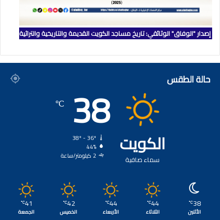
إصدار "الوفاق" الوثائقي: تاريخ مساجد الكويت القديمة والتاريخية والتراثية
حالة الطقس
38
℃
الكويت
38º - 36º
44%
2 كيلومتر/ساعة
سماء صافية
41
42
44
44
38
℃
℃
℃
℃
℃
الأثنين
الثلاثاء
الأربعاء
الخميس
الجمعة