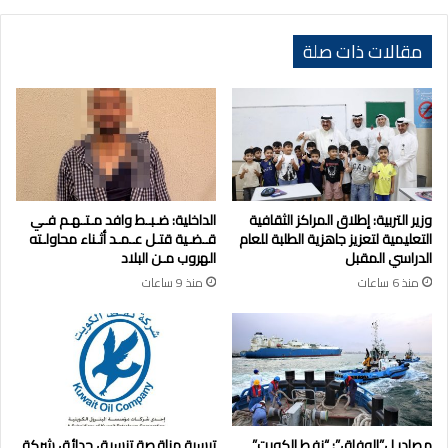
مقالات ذات صلة
وزير التربية: إطلاق المراكز الثقافية
الداخلية: ضـبـط وافد مـتـهـم فـي
التعليمية لتعزيز جاهزية الطلبة للعام
قـضـية قتـل عـمـد أثـناء محاولـته
الدراسي المقبل
الهروب مـن البلاد
منذ 6 ساعات
منذ 9 ساعات
مصادر ل”الوفاق”: “نفط الكويت”
ترسية مناقصة تنسيق حدائق شركة