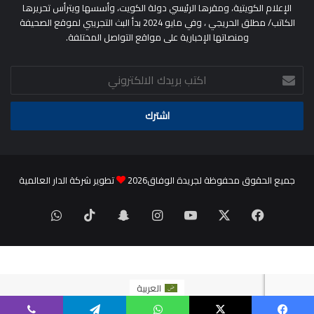
الإعلام الكويتية، ومقرها الرئيسي دولة الكويت، وأسسها ويترأس تحريرها
الكاتب/ مطلق الحريجي ، وفي مايو 2024 بدأ البث التجريبي لموقع الصحيفة
ومنصاتها الإخبارية على مواقع التواصل المختلفة.
اكتب
بريدك
الالكتروني
جميع الحقوق محفوظة لجريدة الوفاق2026
تطوير شركة الدار العالمية
‫X
فيسبوك
‫YouTube
انستقرام
سناب
‫TikTok
واتساب
تشات
العربية