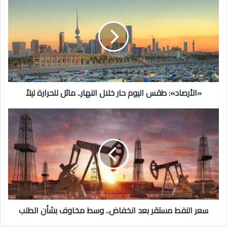
طقس
اليوم
حار
خلال
النهار..
مائل
للحرارة
ليلاً
«الأرصاد»: طقس اليوم حار خلال النهار.. مائل للحرارة ليلاً
سعر
النفط
مستقر
بعد
انخفاض..
وسط
مخاوف
بشأن
الطلب
سعر النفط مستقر بعد انخفاض.. وسط مخاوف بشأن الطلب