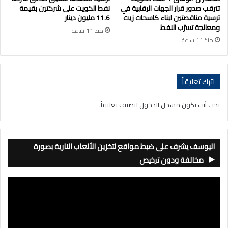
تترقب صدور قرار الجهات الرقابية في
نفط الكويت على شركتين بقيمة
ترسية مناقصتين لبناء كاسحات زيت
11.6 مليون دينار
ومعالجة تسرّب النفط
منذ 11 ساعة
منذ 11 ساعة
اترك تعليقاً
يجب أنت تكون
مسجل الدخول
لتضيف تعليقاً.
اليوسف يشرف على ضبط مواقع لتخزين الألعاب النارية بصورة
مخالفة ودون ترخيص
مشغل
الفيديو