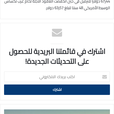
44ر67 دولارا للبرميل في حين انخفضت العقود الآجلة لخام غرب تكساس
الوسيط الأمريكي 48 سنتا لتبلغ 57ر63 دولار.
اشترك في قائمتنا البريدية للحصول
على التحديثات الجديدة!
اكتب
بريدك
الالكتروني
«الأرصاد»: